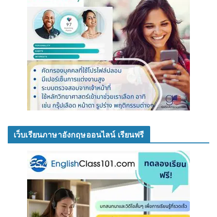
เว็บเรียนภาษาอังกฤษออนไลน์ เรียนฟรี