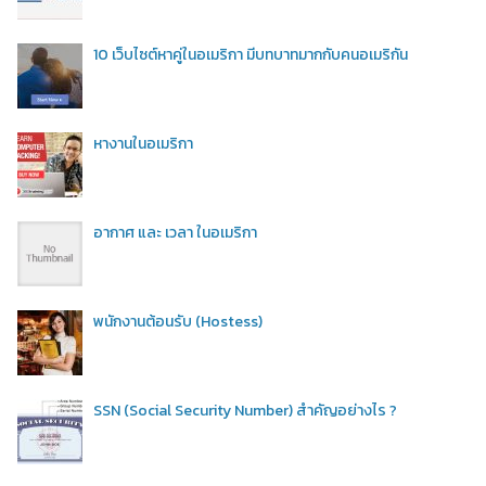
10 เว็บไซต์หาคู่ในอเมริกา มีบทบาทมากกับคนอเมริกัน
หางานในอเมริกา
อากาศ และ เวลา ในอเมริกา
พนักงานต้อนรับ (Hostess)
SSN (Social Security Number) สำคัญอย่างไร ?