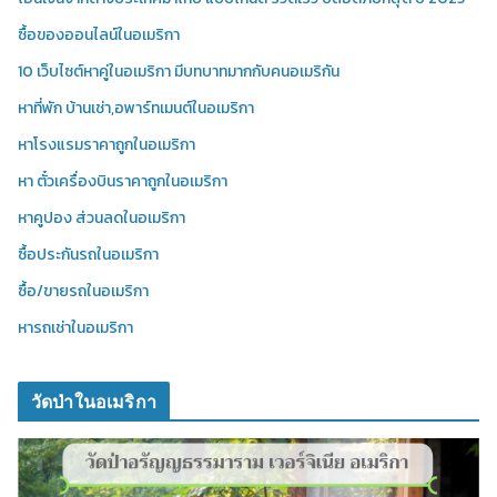
ซื้อของออนไลน์ในอเมริกา
10 เว็บไซต์หาคู่ในอเมริกา มีบทบาทมากกับคนอเมริกัน
หาที่พัก บ้านเช่า,อพาร์ทเมนต์ในอเมริกา
หาโรงแรมราคาถูกในอเมริกา
หา ตั๋วเครื่องบินราคาถูกในอเมริกา
หาคูปอง ส่วนลดในอเมริกา
ซื้อประกันรถในอเมริกา
ซื้อ/ขายรถในอเมริกา
หารถเช่าในอเมริกา
วัดป่าในอเมริกา