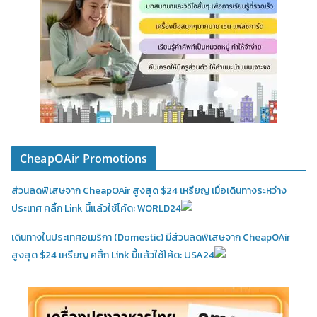
CheapOAir Promotions
ส่วนลดพิเสษจาก CheapOAir สูงสุด $24 เหรียญ เมื่อเดินทางระหว่าง
ประเทศ คลิ้ก Link นี้แล้วใช้โค้ด: WORLD24
เดินทางในประเทศอเมริกา (Domestic)
มีส่วนลดพิเสษจาก CheapOAir
สูงสุด $24 เหรียญ คลิ้ก Link นี้แล้วใช้โค้ด: USA24