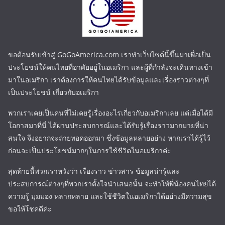
ขอต้อนรับเข้าสู่ GoGoAmerica.com เราทำเว็บไซต์นี้ขึ้นมาเพื่อเป็น
ประโยชน์ให้คนไทยที่อาศัยอยู่ในอเมริกา และผู้ที่กำลังจะเดินทางเข้า
มาในอเมริกา เราต้องการให้คนไทยได้รับข้อมูลและเรื่องราวต่างๆที่
เป็นประโยชน์ เกี่ยวกับอเมริกา
พวกเราเคยเป็นคนที่ไม่เคยรู้เรื่องอะไรเกี่ยวกับอเมริกาเลย แต่เมื่อได้มี
โอกาสมาที่นี่ ได้ผ่านประสบการณ์และได้รับรู้เรื่องราวมากมายที่น่า
สนใจ จึงอยากจะถ่ายทอดออกมา ซึ่งข้อมูลหลายอย่าง หากเราได้รู้ไว้
ก่อนจะเป็นประโยชน์มากๆในการใช้ชีวิตในอเมริกาค่ะ
สุดท้ายนี้พวกเราหวังว่า เรื่องราว ข่าวสาร ข้อมูลน่ารู้และ
ประสบการณ์ต่างๆที่พวกเราตั้งใจนำเสนอนั้น จะทำให้พี่น้องคนไทยได้
ความรู้ มุมมอง หลากหลาย และใช้ชีวิตในอเมริกาได้อย่างมีความสุข
ขอให้โชคดีค่ะ