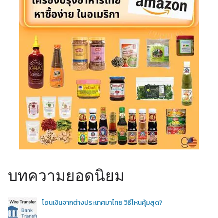
บทความยอดนิยม
โอนเงินจากต่างประเทศมาไทย วิธีไหนคุ้มสุด?