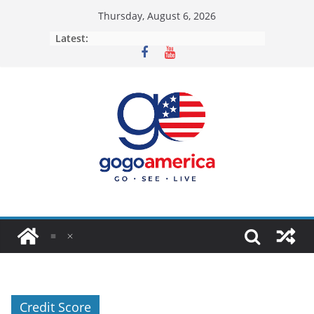
Skip
Thursday, August 6, 2026
to
Latest:
content
Credit Score