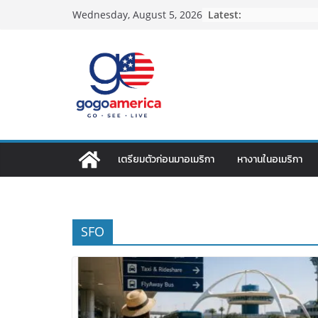
Skip
Latest:
Wednesday, August 5, 2026
to
content
เตรียมตัวก่อนมาอเมริกา
หางานในอเมริกา
SFO