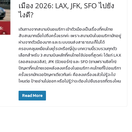
เมือง 2026: LAX, JFK, SFO ไปยัง
ไงดี?
เดินทางจากสนามบินอเมริกา เข้าตัวเมืองเป็นเรื่องที่คนไทย
สับสนมากเมื่อไปถึงครั้งแรกค่ะ เพราะสนามบินในอเมริกามักอยู่
ห่างจากตัวเมืองมาก และระบบขนส่งสาธารณะก็ไม่ได้
ครอบคลุมเหมือนในยุโรปหรือญี่ปุ่น บทความนี้รวบรวมทุกตัว
เลือกสำหรับ 3 สนามบินหลักที่คนไทยใช้บ่อยที่สุดค่ะ ได้แก่ LAX
(ลอสแอนเจลิส), JFK (นิวยอร์ก) และ SFO (ซานฟรานซิสโก)
ปัญหาที่คนไทยเจอหลังลงเครื่องในอเมริกา คนไทยที่ไปอเมริกา
ครั้งแรกมักเจอปัญหาเดียวกันค่ะ คือลงเครื่องแล้วไม่รู้จะไป
ไหนต่อ ป้ายอ่านไม่ออก หรือไม่รู้ว่าจะต้องไปยืนรอรถที่ตรงไหน
Read More