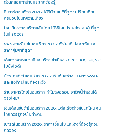
ด่วนคนอยากย้ายประเทศต้องรู้
ซิมการ์ดอเมริกา 2026: ใช้ยี่ห้อไหนดีที่สุด? เปรียบเทียบ
ครบจบในบทความเดียว
โอนเงินจากอเมริกากลับไทย ใช้วิธีไหนประหยัดและคุ้มที่สุด
ในปี 2026?
VPN สำหรับใช้ในอเมริกา 2026: ตัวไหนดี ปลอดภัย และ
ราคาคุ้มค่าที่สุด?
เดินทางจากสนามบินอเมริกาเข้าเมือง 2026: LAX, JFK, SFO
ไปยังไงดี?
บัตรเครดิตในอเมริกา 2026: เริ่มต้นสร้าง Credit Score
และสิ่งที่คนไทยต้องระวัง
ร้านอาหารไทยในอเมริกา: ทำไมถึงอร่อย อาชีพนี้ทำเงินได้
จริงไหม?
เงินเดือนขั้นต่ำในอเมริกา 2026: แต่ละรัฐต่างกันแค่ไหน คน
ไทยควรรู้ก่อนไปทำงาน
เช่ารถในอเมริกา 2026: ราคา เงื่อนไข และสิ่งที่ต้องรู้ก่อน
กดจอง