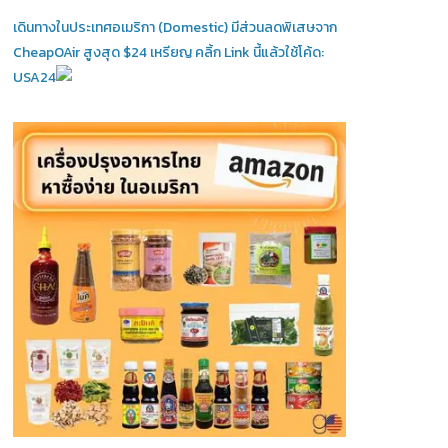
เดินทางในประเทศอเมริกา (Domestic)
มีส่วนลดพิเสษจาก
CheapOAir สูงสุด $24 เหรียญ คลิ้ก Link นี้แล้วใช้โค้ด:
USA24