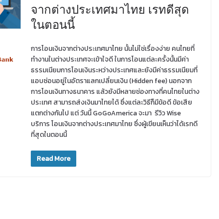
จากต่างประเทศมาไทย เรทดีสุด
ในตอนนี้
การโอนเงินจากต่างประเทศมาไทย นั้นไม่ใช่เรื่องง่าย คนไทยที่
ทำงานในต่างประเทศจะเข้าใจดี ในการโอนแต่ละครั้งนั้นมีค่า
ธรรมเนียมการโอนเงินระหว่างประเทศและยังมีค่าธรรมเนียมที่
แอบซ่อนอยู่ในอัตราแลกเปลี่ยนเงิน (Hidden fee) นอกจาก
การโอนเงินทางธนาคาร แล้วยังมีหลายช่องทางที่คนไทยในต่าง
ประเทศ สามารถส่งเงินมาไทยได้ ซึ่งแต่ละวิธีก็มีข้อดี ข้อเสีย
แตกต่างกันไป แต่ วันนี้ GoGoAmerica จะมา รีวิว Wise
บริการ โอนเงินจากต่างประเทศมาไทย ซึ่งผู้เขียนเห็นว่าได้เรทดี
ที่สุดในตอนนี้
Read More