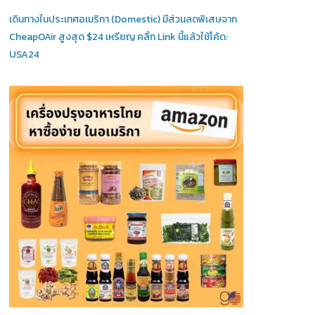
เดินทางในประเทศอเมริกา (Domestic)
มีส่วนลดพิเสษจาก
CheapOAir สูงสุด $24 เหรียญ คลิ้ก Link นี้แล้วใช้โค้ด:
USA24