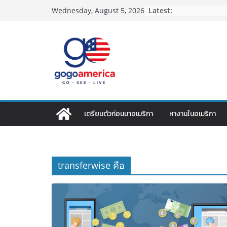
Skip
Latest:
Wednesday, August 5, 2026
to
content
เตรียมตัวก่อนมาอเมริกา
หางานในอเมริกา
transferwise คือ