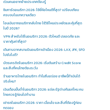
ด่วนคนอยากย้ายประเทศต้องรู้
ซิมการ์ดอเมริกา 2026: ใช้ยี่ห้อไหนดีที่สุด? เปรียบเทียบ
ครบจบในบทความเดียว
โอนเงินจากอเมริกากลับไทย ใช้วิธีไหนประหยัดและคุ้มที่สุด
ในปี 2026?
VPN สำหรับใช้ในอเมริกา 2026: ตัวไหนดี ปลอดภัย และ
ราคาคุ้มค่าที่สุด?
เดินทางจากสนามบินอเมริกาเข้าเมือง 2026: LAX, JFK, SFO
ไปยังไงดี?
บัตรเครดิตในอเมริกา 2026: เริ่มต้นสร้าง Credit Score
และสิ่งที่คนไทยต้องระวัง
ร้านอาหารไทยในอเมริกา: ทำไมถึงอร่อย อาชีพนี้ทำเงินได้
จริงไหม?
เงินเดือนขั้นต่ำในอเมริกา 2026: แต่ละรัฐต่างกันแค่ไหน คน
ไทยควรรู้ก่อนไปทำงาน
เช่ารถในอเมริกา 2026: ราคา เงื่อนไข และสิ่งที่ต้องรู้ก่อน
กดจอง