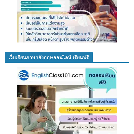
เว็บเรียนภาษาอังกฤษออนไลน์ เรียนฟรี