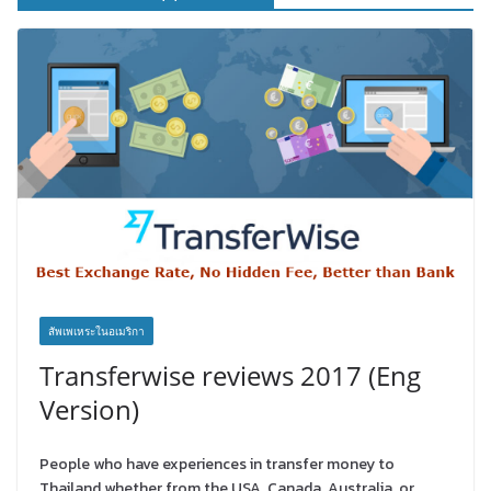
สัพเพเหระในอเมริกา
Transferwise reviews 2017 (Eng
Version)
People who have experiences in transfer money to
Thailand whether from the USA, Canada, Australia, or