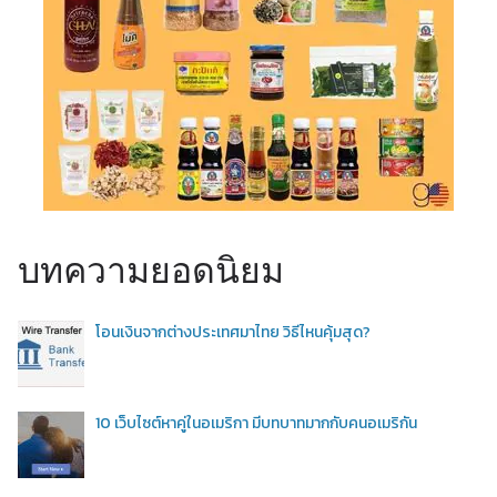
บทความยอดนิยม
โอนเงินจากต่างประเทศมาไทย วิธีไหนคุ้มสุด?
10 เว็บไซต์หาคู่ในอเมริกา มีบทบาทมากกับคนอเมริกัน