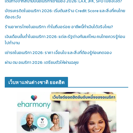
เดินทางจากสนามบินอเมริกาเข้าเมือง 2026: LAX, JFK, SFO ไปยังไงดี?
บัตรเครดิตในอเมริกา 2026: เริ่มต้นสร้าง Credit Score และสิ่งที่คนไทย
ต้องระวัง
ร้านอาหารไทยในอเมริกา: ทำไมถึงอร่อย อาชีพนี้ทำเงินได้จริงไหม?
เงินเดือนขั้นต่ำในอเมริกา 2026: แต่ละรัฐต่างกันแค่ไหน คนไทยควรรู้ก่อน
ไปทำงาน
เช่ารถในอเมริกา 2026: ราคา เงื่อนไข และสิ่งที่ต้องรู้ก่อนกดจอง
ผ่าน ตม อเมริกา 2026: เตรียมตัวให้ผ่านฉลุย
เว็บหาแฟนต่างชาติ ยอดฮิต