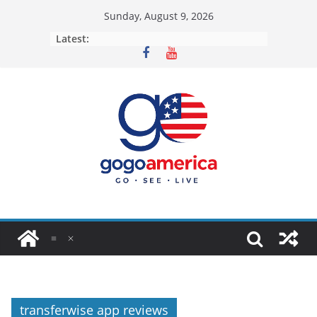
Skip
Sunday, August 9, 2026
to
Latest:
content
transferwise app reviews