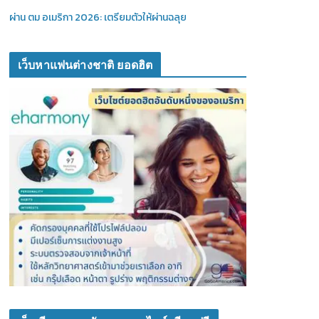
ผ่าน ตม อเมริกา 2026: เตรียมตัวให้ผ่านฉลุย
เว็บหาแฟนต่างชาติ ยอดฮิต