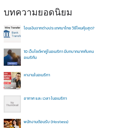
บทความยอดนิยม
โอนเงินจากต่างประเทศมาไทย วิธีไหนคุ้มสุด?
10 เว็บไซต์หาคู่ในอเมริกา มีบทบาทมากกับคน
อเมริกัน
หางานในอเมริกา
อากาศ และ เวลา ในอเมริกา
พนักงานต้อนรับ (Hostess)