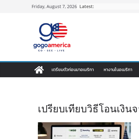
Skip
Latest:
Friday, August 7, 2026
to
content
เตรียมตัวก่อนมาอเมริกา
หางานในอเมริกา
เปรียบเทียบวิธีโอนเงิ