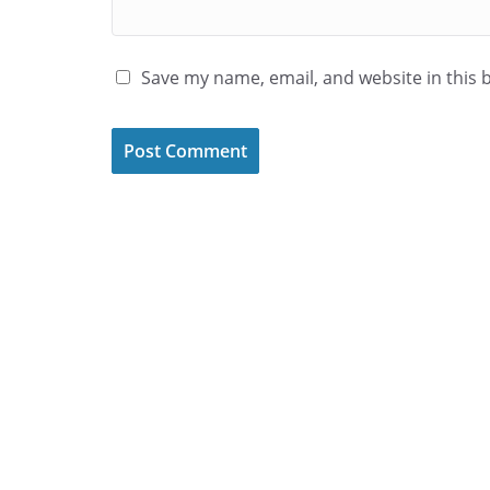
Save my name, email, and website in this 