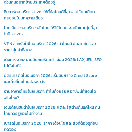
ด่วนคนอยากย้ายประเทศต้องรู้
ซิมการ์ดอเมริกา 2026: ใช้ยี่ห้อไหนดีที่สุด? เปรียบเทียบ
ครบจบในบทความเดียว
โอนเงินจากอเมริกากลับไทย ใช้วิธีไหนประหยัดและคุ้มที่สุด
ในปี 2026?
VPN สำหรับใช้ในอเมริกา 2026: ตัวไหนดี ปลอดภัย และ
ราคาคุ้มค่าที่สุด?
เดินทางจากสนามบินอเมริกาเข้าเมือง 2026: LAX, JFK, SFO
ไปยังไงดี?
บัตรเครดิตในอเมริกา 2026: เริ่มต้นสร้าง Credit Score
และสิ่งที่คนไทยต้องระวัง
ร้านอาหารไทยในอเมริกา: ทำไมถึงอร่อย อาชีพนี้ทำเงินได้
จริงไหม?
เงินเดือนขั้นต่ำในอเมริกา 2026: แต่ละรัฐต่างกันแค่ไหน คน
ไทยควรรู้ก่อนไปทำงาน
เช่ารถในอเมริกา 2026: ราคา เงื่อนไข และสิ่งที่ต้องรู้ก่อน
กดจอง