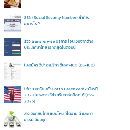
SSN (Social Security Number) สำคัญ
อย่างไร ?
รีวิว transferwise บริการ โอนเงินจากต่าง
ประเทศมาไทย เรทดีสุดในตอนนี้
ใบสมัคร วีซ่า อเมริกา ดีเอส-160 (DS-160)
ได้เวลาเตรียมตัว Lotto Green card สมัครปี
2023 โครงการวีซ่า กรีนการ์ดล็อตโต้ (DV-
2025)
ส่งเงินกลับไทย แบบไหน ที่ได้ง่าย ดี และค่า
ธรรมเนียมถูก