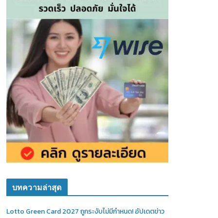
บทความล่าสุด
Lotto Green Card 2027 ถูกระงับไม่มีกำหนด! อัปเดตข่าว