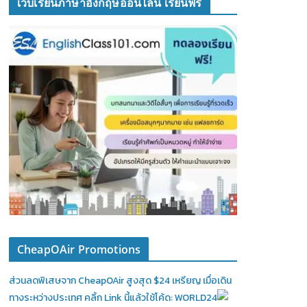
เว็บเรียนภาษาอังกฤษออนไลน์ เรียนฟรี
CheapOAir Promotions
ส่วนลดพิเสษจาก CheapOAir สูงสุด $24 เหรียญ เมื่อเดิน
ทางระหว่างประเทศ คลิ้ก Link นี้แล้วใช้โค้ด: WORLD24