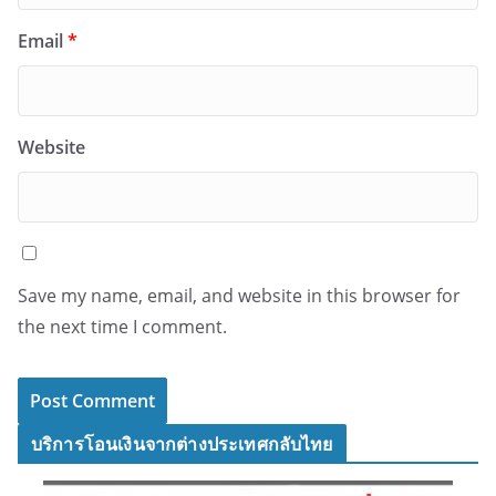
Email
*
Website
Save my name, email, and website in this browser for
the next time I comment.
บริการโอนเงินจากต่างประเทศกลับไทย