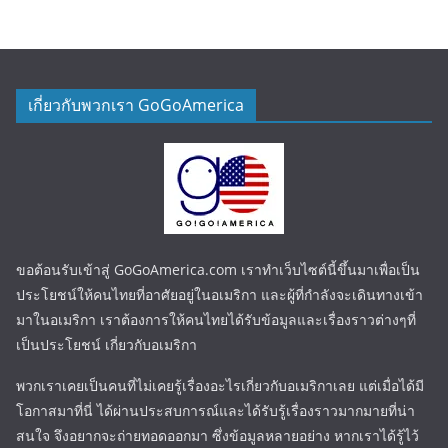
เกี่ยวกับพวกเรา GoGoAmerica
ขอต้อนรับเข้าสู่ GoGoAmerica.com เราทำเว็บไซต์นี้ขึ้นมาเพื่อเป็น
ประโยชน์ให้คนไทยที่อาศัยอยู่ในอเมริกา และผู้ที่กำลังจะเดินทางเข้า
มาในอเมริกา เราต้องการให้คนไทยได้รับข้อมูลและเรื่องราวต่างๆที่
เป็นประโยชน์ เกี่ยวกับอเมริกา
พวกเราเคยเป็นคนที่ไม่เคยรู้เรื่องอะไรเกี่ยวกับอเมริกาเลย แต่เมื่อได้มี
โอกาสมาที่นี่ ได้ผ่านประสบการณ์และได้รับรู้เรื่องราวมากมายที่น่า
สนใจ จึงอยากจะถ่ายทอดออกมา ซึ่งข้อมูลหลายอย่าง หากเราได้รู้ไว้