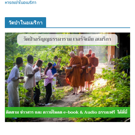
หารถเช่าในอเมริกา
วัดป่าในอเมริกา