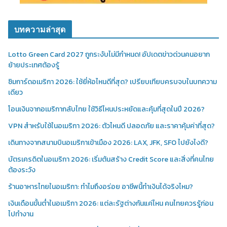
บทความล่าสุด
Lotto Green Card 2027 ถูกระงับไม่มีกำหนด! อัปเดตข่าวด่วนคนอยาก
ย้ายประเทศต้องรู้
ซิมการ์ดอเมริกา 2026: ใช้ยี่ห้อไหนดีที่สุด? เปรียบเทียบครบจบในบทความ
เดียว
โอนเงินจากอเมริกากลับไทย ใช้วิธีไหนประหยัดและคุ้มที่สุดในปี 2026?
VPN สำหรับใช้ในอเมริกา 2026: ตัวไหนดี ปลอดภัย และราคาคุ้มค่าที่สุด?
เดินทางจากสนามบินอเมริกาเข้าเมือง 2026: LAX, JFK, SFO ไปยังไงดี?
บัตรเครดิตในอเมริกา 2026: เริ่มต้นสร้าง Credit Score และสิ่งที่คนไทย
ต้องระวัง
ร้านอาหารไทยในอเมริกา: ทำไมถึงอร่อย อาชีพนี้ทำเงินได้จริงไหม?
เงินเดือนขั้นต่ำในอเมริกา 2026: แต่ละรัฐต่างกันแค่ไหน คนไทยควรรู้ก่อน
ไปทำงาน