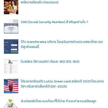
พนักงานต้อนรับ (Hostess)
SSN (Social Security Number) สำคัญอย่างไร ?
รีวิว transferwise บริการ โอนเงินจากต่างประเทศมาไทย เรท
ดีสุดในตอนนี้
ใบสมัคร วีซ่า อเมริกา ดีเอส-160 (DS-160)
ได้เวลาเตรียมตัว Lotto Green card สมัครปี 2023 โครงการ
วีซ่า กรีนการ์ดล็อตโต้ (DV-2025)
ส่งเงินกลับไทย แบบไหน ที่ได้ง่าย ดี และค่าธรรมเนียมถูก