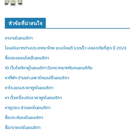
หัวข้อที่น่าสนใจ
หางานในอเมริกา
โอนเงินจากต่างประเทศมาไทย แบบไหนดี รวดเร็ว ปลอดภัยที่สุด ปี 2023
ซื้อของออนไลน์ในอเมริกา
10 เว็บไซต์หาคู่ในอเมริกา มีบทบาทมากกับคนอเมริกัน
หาที่พัก บ้านเช่า,อพาร์ทเมนต์ในอเมริกา
หาโรงแรมราคาถูกในอเมริกา
หา ตั๋วเครื่องบินราคาถูกในอเมริกา
หาคูปอง ส่วนลดในอเมริกา
ซื้อประกันรถในอเมริกา
ซื้อ/ขายรถในอเมริกา