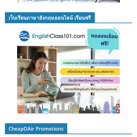
เว็บเรียนภาษาอังกฤษออนไลน์ เรียนฟรี
CheapOAir Promotions