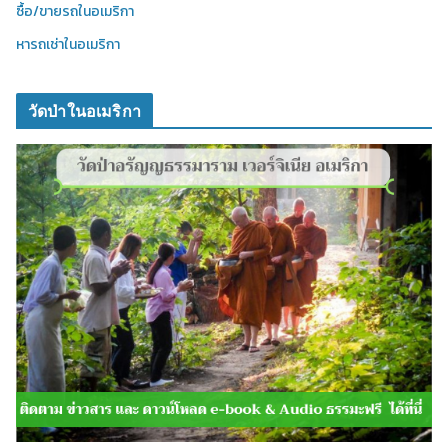
ซื้อ/ขายรถในอเมริกา
หารถเช่าในอเมริกา
วัดป่าในอเมริกา