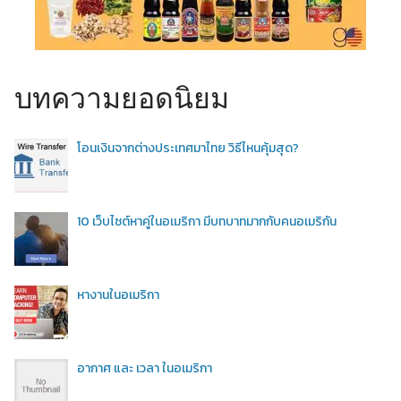
บทความยอดนิยม
โอนเงินจากต่างประเทศมาไทย วิธีไหนคุ้มสุด?
10 เว็บไซต์หาคู่ในอเมริกา มีบทบาทมากกับคนอเมริกัน
หางานในอเมริกา
อากาศ และ เวลา ในอเมริกา