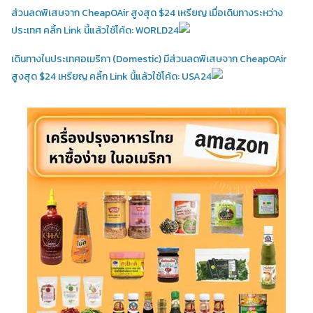
ส่วนลดพิเสษจาก CheapOAir สูงสุด $24 เหรียญ เมื่อเดินทางระหว่าง
ประเทศ คลิ้ก Link นี้แล้วใช้โค้ด: WORLD24
เดินทางในประเทศอเมริกา (Domestic)
มีส่วนลดพิเสษจาก CheapOAir
สูงสุด $24 เหรียญ คลิ้ก Link นี้แล้วใช้โค้ด: USA24