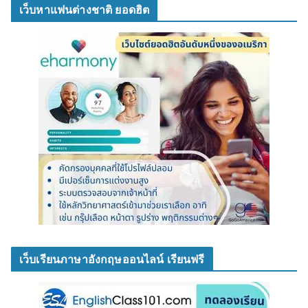
เว็บหาแฟนต่างชาติ ยอดฮิต
เว็บเรียนภาษาอังกฤษออนไลน์ เรียนฟรี