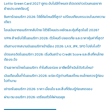
Lotto Green Card 2027 ถูกระงับไม่มีกำหนด! อัปเดตข่าวด่วนคนอยาก
ย้ายประเทศต้องรู้
ซิมการ์ดอเมริกา 2026: ใช้ยี่ห้อไหนดีที่สุด? เปรียบเทียบครบจบในบทความ
เดียว
โอนเงินจากอเมริกากลับไทย ใช้วิธีไหนประหยัดและคุ้มที่สุดในปี 2026?
VPN สำหรับใช้ในอเมริกา 2026: ตัวไหนดี ปลอดภัย และราคาคุ้มค่าที่สุด?
เดินทางจากสนามบินอเมริกาเข้าเมือง 2026: LAX, JFK, SFO ไปยังไงดี?
บัตรเครดิตในอเมริกา 2026: เริ่มต้นสร้าง Credit Score และสิ่งที่คนไทย
ต้องระวัง
ร้านอาหารไทยในอเมริกา: ทำไมถึงอร่อย อาชีพนี้ทำเงินได้จริงไหม?
เงินเดือนขั้นต่ำในอเมริกา 2026: แต่ละรัฐต่างกันแค่ไหน คนไทยควรรู้ก่อน
ไปทำงาน
เช่ารถในอเมริกา 2026: ราคา เงื่อนไข และสิ่งที่ต้องรู้ก่อนกดจอง
ผ่าน ตม อเมริกา 2026: เตรียมตัวให้ผ่านฉลุย