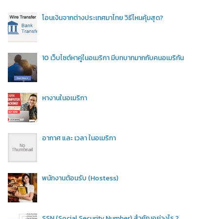
โอนเงินจากต่างประเทศมาไทย วิธีไหนคุ้มสุด?
10 เว็บไซต์หาคู่ในอเมริกา มีบทบาทมากกับคนอเมริกัน
หางานในอเมริกา
อากาศ และ เวลา ในอเมริกา
พนักงานต้อนรับ (Hostess)
SSN (Social Security Number) สำคัญอย่างไร ?