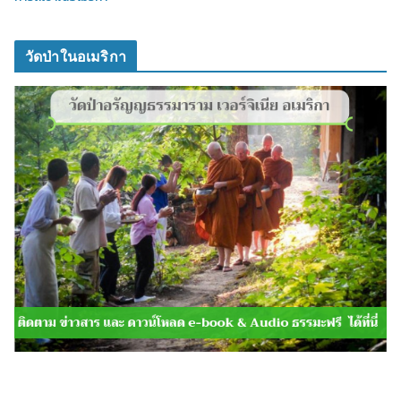
วัดป่าในอเมริกา