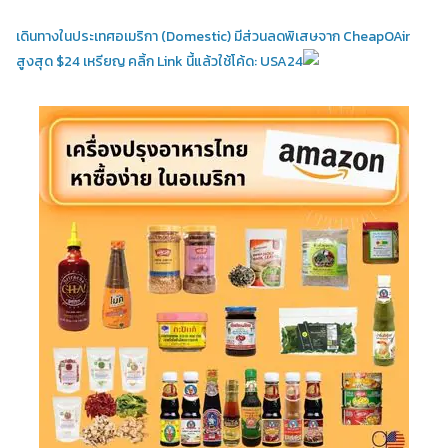
เดินทางในประเทศอเมริกา (Domestic)
มีส่วนลดพิเสษจาก CheapOAir
สูงสุด $24 เหรียญ คลิ้ก Link นี้แล้วใช้โค้ด: USA24