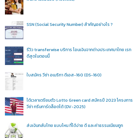
SSN (Social Security Number) สำคัญอย่างไร ?
รีวิว transferwise บริการ โอนเงินจากต่างประเทศมาไทย เรท
ดีสุดในตอนนี้
ใบสมัคร วีซ่า อเมริกา ดีเอส-160 (DS-160)
ได้เวลาเตรียมตัว Lotto Green card สมัครปี 2023 โครงการ
วีซ่า กรีนการ์ดล็อตโต้ (DV-2025)
ส่งเงินกลับไทย แบบไหน ที่ได้ง่าย ดี และค่าธรรมเนียมถูก