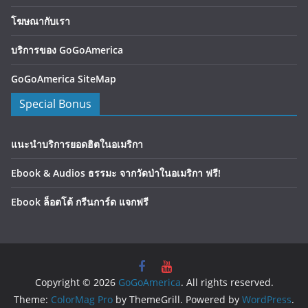
โฆษณากับเรา
บริการของ GoGoAmerica
GoGoAmerica SiteMap
Special Bonus
แนะนำบริการยอดฮิตในอเมริกา
Ebook & Audios ธรรมะ จากวัดป่าในอเมริกา ฟรี!
Ebook ล็อตโต้ กรีนการ์ด แจกฟรี
Copyright © 2026
GoGoAmerica
. All rights reserved.
Theme:
ColorMag Pro
by ThemeGrill. Powered by
WordPress
.