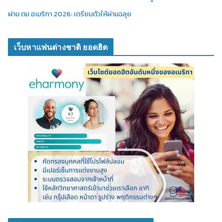
ผ่าน ตม อเมริกา 2026: เตรียมตัวให้ผ่านฉลุย
เว็บหาแฟนต่างชาติ ยอดฮิต