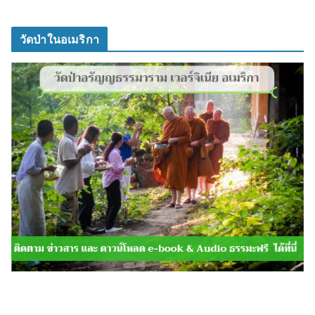
วัดป่าในอเมริกา