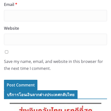
Email
*
Website
Save my name, email, and website in this browser for
the next time I comment.
บริการโอนเงินจากต่างประเทศกลับไทย