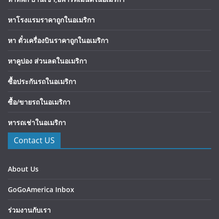
หาโรงแรมราคาถูกในอเมริกา
หา ตั๋วเครื่องบินราคาถูกในอเมริกา
หาคูปอง ส่วนลดในอเมริกา
ซื้อประกันรถในอเมริกา
ซื้อ/ขายรถในอเมริกา
หารถเช่าในอเมริกา
Contact US
About Us
GoGoAmerica Inbox
ร่วมงานกับเรา