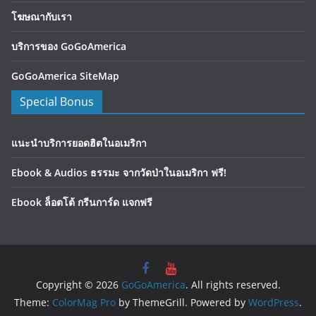
โฆษณากับเรา
บริการของ GoGoAmerica
GoGoAmerica SiteMap
Special Bonus
แนะนำบริการยอดฮิตในอเมริกา
Ebook & Audios ธรรมะ จากวัดป่าในอเมริกา ฟรี!
Ebook ล็อตโต้ กรีนการ์ด แจกฟรี
Copyright © 2026
GoGoAmerica
. All rights reserved.
Theme:
ColorMag Pro
by ThemeGrill. Powered by
WordPress
.