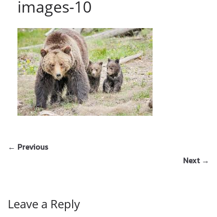
images-10
← Previous
Next →
Leave a Reply