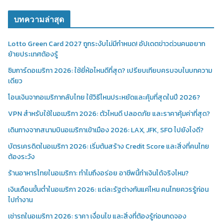
บทความล่าสุด
Lotto Green Card 2027 ถูกระงับไม่มีกำหนด! อัปเดตข่าวด่วนคนอยาก
ย้ายประเทศต้องรู้
ซิมการ์ดอเมริกา 2026: ใช้ยี่ห้อไหนดีที่สุด? เปรียบเทียบครบจบในบทความ
เดียว
โอนเงินจากอเมริกากลับไทย ใช้วิธีไหนประหยัดและคุ้มที่สุดในปี 2026?
VPN สำหรับใช้ในอเมริกา 2026: ตัวไหนดี ปลอดภัย และราคาคุ้มค่าที่สุด?
เดินทางจากสนามบินอเมริกาเข้าเมือง 2026: LAX, JFK, SFO ไปยังไงดี?
บัตรเครดิตในอเมริกา 2026: เริ่มต้นสร้าง Credit Score และสิ่งที่คนไทย
ต้องระวัง
ร้านอาหารไทยในอเมริกา: ทำไมถึงอร่อย อาชีพนี้ทำเงินได้จริงไหม?
เงินเดือนขั้นต่ำในอเมริกา 2026: แต่ละรัฐต่างกันแค่ไหน คนไทยควรรู้ก่อน
ไปทำงาน
เช่ารถในอเมริกา 2026: ราคา เงื่อนไข และสิ่งที่ต้องรู้ก่อนกดจอง