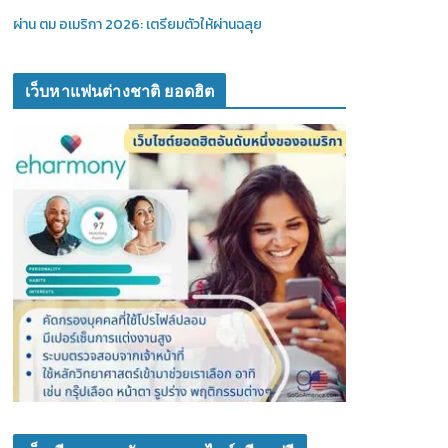
ผ่าน ตม อเมริกา 2026: เตรียมตัวให้ผ่านฉลุย
เว็บหาแฟนต่างชาติ ยอดฮิต