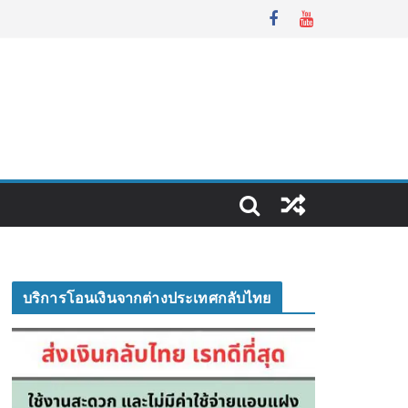
บริการโอนเงินจากต่างประเทศกลับไทย