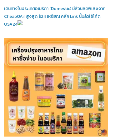
เดินทางในประเทศอเมริกา (Domestic)
มีส่วนลดพิเสษจาก
CheapOAir สูงสุด $24 เหรียญ คลิ้ก Link นี้แล้วใช้โค้ด:
USA24