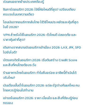
ด่วนคนอยากย้ายประเทศต้องรู้
ซิมการ์ดอเมริกา 2026: ใช้ยี่ห้อไหนดีที่สุด? เปรียบเทียบ
ครบจบในบทความเดียว
โอนเงินจากอเมริกากลับไทย ใช้วิธีไหนประหยัดและคุ้มที่สุด
ในปี 2026?
VPN สำหรับใช้ในอเมริกา 2026: ตัวไหนดี ปลอดภัย และ
ราคาคุ้มค่าที่สุด?
เดินทางจากสนามบินอเมริกาเข้าเมือง 2026: LAX, JFK, SFO
ไปยังไงดี?
บัตรเครดิตในอเมริกา 2026: เริ่มต้นสร้าง Credit Score
และสิ่งที่คนไทยต้องระวัง
ร้านอาหารไทยในอเมริกา: ทำไมถึงอร่อย อาชีพนี้ทำเงินได้
จริงไหม?
เงินเดือนขั้นต่ำในอเมริกา 2026: แต่ละรัฐต่างกันแค่ไหน คน
ไทยควรรู้ก่อนไปทำงาน
เช่ารถในอเมริกา 2026: ราคา เงื่อนไข และสิ่งที่ต้องรู้ก่อน
กดจอง