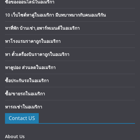
ซื้อของออนไลน์ในอเมริกา
10 เว็บไซต์หาคู่ในอเมริกา มีบทบาทมากกับคนอเมริกัน
หาที่พัก บ้านเช่า,อพาร์ทเมนต์ในอเมริกา
หาโรงแรมราคาถูกในอเมริกา
หา ตั๋วเครื่องบินราคาถูกในอเมริกา
หาคูปอง ส่วนลดในอเมริกา
ซื้อประกันรถในอเมริกา
ซื้อ/ขายรถในอเมริกา
หารถเช่าในอเมริกา
Contact US
About Us