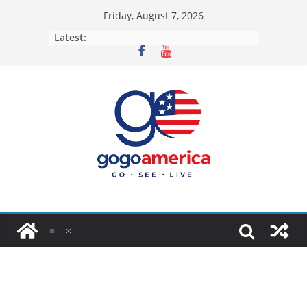
Skip
Friday, August 7, 2026
to
Latest:
content