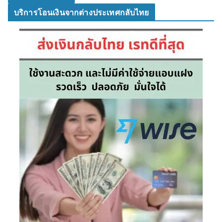
บริการโอนเงินจากต่างประเทศกลับไทย