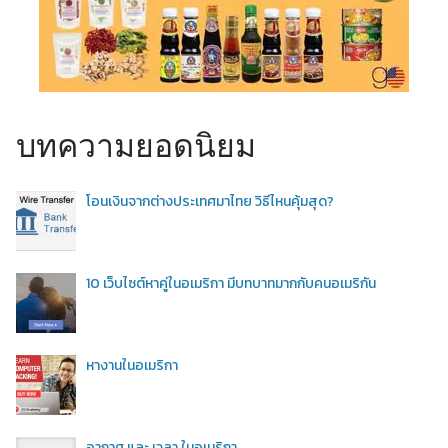
บทความยอดนิยม
โอนเงินจากต่างประเทศมาไทย วิธีไหนคุ้มสุด?
10 เว็บไซต์หาคู่ในอเมริกา มีบทบาทมากกับคนอเมริกัน
หางานในอเมริกา
อากาศ และ เวลา ในอเมริกา