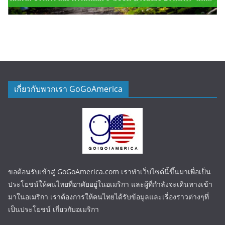
เกี่ยวกับพวกเรา GoGoAmerica
ขอต้อนรับเข้าสู่ GoGoAmerica.com เราทำเว็บไซต์นี้ขึ้นมาเพื่อเป็น
ประโยชน์ให้คนไทยที่อาศัยอยู่ในอเมริกา และผู้ที่กำลังจะเดินทางเข้า
มาในอเมริกา เราต้องการให้คนไทยได้รับข้อมูลและเรื่องราวต่างๆที่
เป็นประโยชน์ เกี่ยวกับอเมริกา