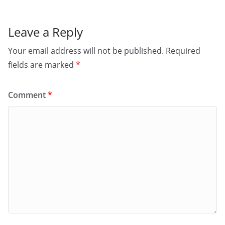
Leave a Reply
Your email address will not be published.
Required
fields are marked
*
Comment
*