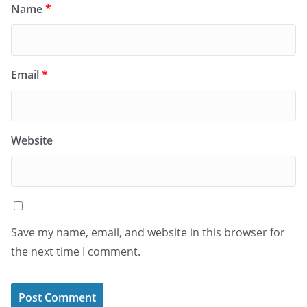
Name
*
Email
*
Website
Save my name, email, and website in this browser for
the next time I comment.