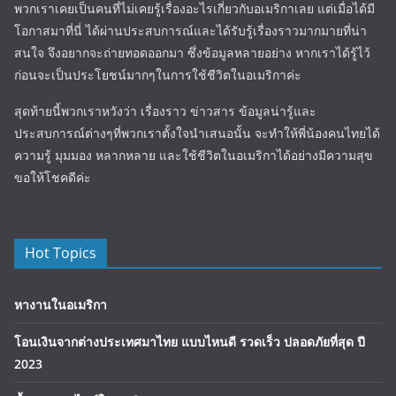
พวกเราเคยเป็นคนที่ไม่เคยรู้เรื่องอะไรเกี่ยวกับอเมริกาเลย แต่เมื่อได้มี
โอกาสมาที่นี่ ได้ผ่านประสบการณ์และได้รับรู้เรื่องราวมากมายที่น่า
สนใจ จึงอยากจะถ่ายทอดออกมา ซึ่งข้อมูลหลายอย่าง หากเราได้รู้ไว้
ก่อนจะเป็นประโยชน์มากๆในการใช้ชีวิตในอเมริกาค่ะ
สุดท้ายนี้พวกเราหวังว่า เรื่องราว ข่าวสาร ข้อมูลน่ารู้และ
ประสบการณ์ต่างๆที่พวกเราตั้งใจนำเสนอนั้น จะทำให้พี่น้องคนไทยได้
ความรู้ มุมมอง หลากหลาย และใช้ชีวิตในอเมริกาได้อย่างมีความสุข
ขอให้โชคดีค่ะ
Hot Topics
หางานในอเมริกา
โอนเงินจากต่างประเทศมาไทย แบบไหนดี รวดเร็ว ปลอดภัยที่สุด ปี
2023