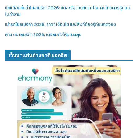
เงินเดือนขั้นต่ำในอเมริกา 2026: แต่ละรัฐต่างกันแค่ไหน คนไทยควรรู้ก่อน
ไปทำงาน
เช่ารถในอเมริกา 2026: ราคา เงื่อนไข และสิ่งที่ต้องรู้ก่อนกดจอง
ผ่าน ตม อเมริกา 2026: เตรียมตัวให้ผ่านฉลุย
เว็บหาแฟนต่างชาติ ยอดฮิต