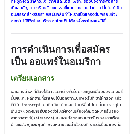
ที่ หงุดหงิด รำคาญใจ เด็กๆ และโฮส เพราะเรื่องของการสื่อสาร
เป็นสำคัญ และ เรื่องวัฒนธรรมที่แตกต่างรวมด้วย แต่นั้นไม่ได้เป็น
อุปสรรคสำหรับเราเลย มันกลับทำให้เราแข็งแกร่งขึ้น พร้อมที่จะ
ออกไปใช้ชีวิตในอเมริกาเองโดยที่ไม่ต้องพึ่งพาโฮสแฟมิลี่
การดำเนินการเพื่อสมัคร
เป็น ออแพร์ในอเมริกา
เตรียมเอกสาร
เอกสารต่างๆที่ต้องใช้อาจแตกต่างกันไปตามกฏระเบียบของเอเจนซี่
นั้นๆนะคะ หลักฐานที่เราเคยใช้นอกจากแบบฟอร์มที่เขาให้กรอก แล้ว
ก็มี ใบ transcript (คนที่สมัครต้องจบปอตรีขึ้นไปเท่านั้นและอายุไม่
เกิน 27), จดหมายรับรองชั่วโมงฝึกงานเลี้ยงเด็ก, จดหมายรับรอง
จากอาจารย์(Reference), อ๊ะ และยังขอจดหมายรับรองจากเพื่อน
บ้านซะด้วย, และสุดท้ายจดหมายแนะนำตัวเองที่เราแต่งขึ้นมาเองค่ะ