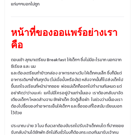
แก่นๆๆบอกไม่ถูก
หน้าที่ของออแพร์อย่างเรา
คือ
ตอนเช้า ลุกมาเตรียม Breakfast ให้เด็กๆ ซึ่งไม่มีอะไรมาก นอกจาก
ซีเรียล และ นม
และต้องเตรียมทำข้าวกล่อง อาหารกลางวัน ให้เด็กคนเล็ก ซึ่งก็มีแต่
อาหารเดิมๆซ้ำกันทุกวัน (ไม่เบื่อมั้งหรืองัย) หลังจากนั้นก็ไปส่งเด็กไป
ขึ้นรถโรงเรียนที่หน้าปากซอย พ่อแม่เด็กก็ออกไปทำงานกันหมด แต่
อย่าคิดว่าว่างนะค่ะ แค่ไม่มีใครอยู่บ้านเท่านั้นเอง เราต้องกลับมาจัด
เตียงเด็กๆ โหลดล้างจาน ซักผ้าเด็ก จัดตู้เสื้อผ้า ในช่วงว่างนี้เองเรา
ต้องไปซื้อของทำอาหารเย็นให้เด็กๆ และซื้อของที่โฮสมัม เขียนบอก
ไว้ด้วย
ประมาณ บ่าย 3 โมง ถึงเวลาต้องขับรถไปรับเจ้าเด็กคนโต ที่ปากซอย
รับกลับบ้านได้ซักพัก อีกไม่ถึงชั่วโมงก็ต้องกระเตงกันมารับเจ้าคน