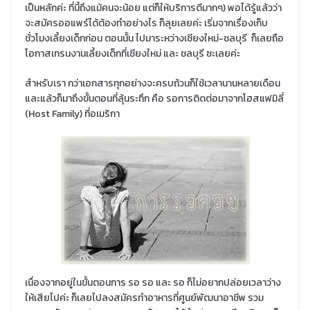
เป็นหลักค่ะ ที่นี้ถึงแม้คนจะน้อย แต่ก็ให้บริการดีมากๆ) พอได้รู้แล้วว่า
จะสมัครออแพร์ได้ต้องทำอย่างไร ก็ลุยเลยค่ะ เริ่มจากเรื่องเก็บ
ชั่วโมงเลี้ยงเด็กก่อน ตอนนั้น ไปมาระหว่างเชียงใหม่-ชลบุรี ก็เลยถือ
โอกาสเทรนงานเลี้ยงเด็กที่เชียงใหม่ และ ชลบุรี ซะเลยค่ะ
สำหรับเรา กว่าเอกสารทุกอย่างจะครบถ้วนก็ใช้เวลานานหลายเดือน
และแล้วก็มาถึงขั้นตอนที่ลุ้นระทึก คือ รอการติดต่อมาจากโฮสแฟมิลี่
(Host Family) ที่อเมริกา
เนื่องจากอยู่ในขั้นตอนการ รอ รอ และ รอ ก็ไม่อยากปล่อยเวลาว่าง
ให้เสียไปค่ะ ก็เลยไปลงสมัครทำอาหารที่ศูนย์พัฒนาอาชีพ รวม