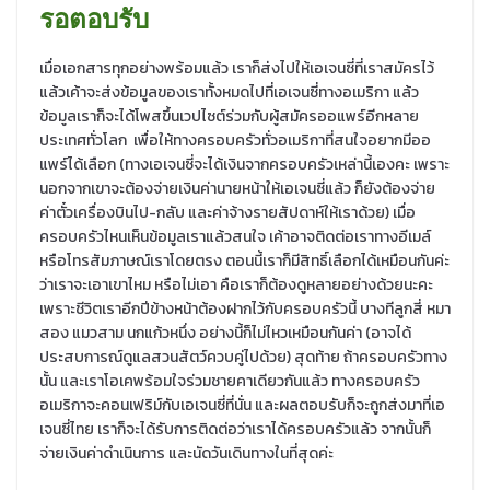
รอตอบรับ
เมื่อเอกสารทุกอย่างพร้อมแล้ว เราก็ส่งไปให้เอเจนซี่ที่เราสมัครไว้
แล้วเค้าจะส่งข้อมูลของเราทั้งหมดไปที่เอเจนซี่ทางอเมริกา แล้ว
ข้อมูลเราก็จะได้โพสขึ้นเวปไซต์ร่วมกับผู้สมัครออแพร์อีกหลาย
ประเทศทั่วโลก เพื่อให้ทางครอบครัวทั่วอเมริกาที่สนใจอยากมีออ
แพร์ได้เลือก (ทางเอเจนซี่จะได้เงินจากครอบครัวเหล่านี้เองคะ เพราะ
นอกจากเขาจะต้องจ่ายเงินค่านายหน้าให้เอเจนซี่แล้ว ก็ยังต้องจ่าย
ค่าตั๋วเครื่องบินไป-กลับ และค่าจ้างรายสัปดาห์ให้เราด้วย) เมื่อ
ครอบครัวไหนเห็นข้อมูลเราแล้วสนใจ เค้าอาจติดต่อเราทางอีเมล์
หรือโทรสัมภาษณ์เราโดยตรง ตอนนี้เราก็มีสิทธิ์เลือกได้เหมือนกันค่ะ
ว่าเราจะเอาเขาไหม หรือไม่เอา คือเราก็ต้องดูหลายอย่างด้วยนะคะ
เพราะชีวิตเราอีกปีข้างหน้าต้องฝากไว้กับครอบครัวนี้ บางทีลูกสี่ หมา
สอง แมวสาม นกแก้วหนึ่ง อย่างนี้ก็ไม่ไหวเหมือนกันค่า (อาจได้
ประสบการณ์ดูแลสวนสัตว์ควบคู่ไปด้วย) สุดท้าย ถ้าครอบครัวทาง
นั้น และเราโอเคพร้อมใจร่วมชายคาเดียวกันแล้ว ทางครอบครัว
อเมริกาจะคอนเฟริม์กับเอเจนซี่ที่นั่น และผลตอบรับก็จะถูกส่งมาที่เอ
เจนซี่ไทย เราก็จะได้รับการติดต่อว่าเราได้ครอบครัวแล้ว จากนั้นก็
จ่ายเงินค่าดำเนินการ และนัดวันเดินทางในที่สุดค่ะ