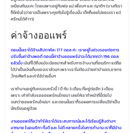
เหมือนกันนะคะ โดยเฉพาะอยู่กับพ่อ แม่ เพื่อนๆ และ ญาติๆ (บางทีเรา
ก็นึกในใจว่าอาจเป็นเพราะคุยกันไม่รู้เรื่องมั้ง เด็กก็เลยไม่ชอบเรา แต่
ศรีทนได้ค้าาา)
ค่าจ้างออแพร์
ตอนนั้นเราได้จ้างสัปดาห์ละ 177 ดอล ค่ะ เราอยู่ในช่วงรอยต่อการ
ปรับขึ้นค่าจ้างพอดี ตอนนี้ค่าจ้างออแพร์น่าจะได้มากกว่า 196 ดอล
แล้วมั้ง
เงินที่ได้ถึงแม้จะน้อยมากสำหรับการจ้างงานที่อเมริกา แต่ถือ
ได้ว่าเป็นเงินเก็บของเราล้วนๆ เพราะเราไม่ต้องจ่ายค่าบ้านรถ,อาหาร
,โทรศัพท์ และค่าใช้จ่ายอื่นๆ
เราทำงานอยู่กับครอบครัวนี้ 1 ปี กับ 3 เดือน ที่อยู่ต่ออีก 3 เดือน
เพราะ เค้ากำลังรอออแพร์คนไทยมา เลยให้เราทำหน้าที่นี้ต่อไป
จนกว่าออแพร์คนใหม่มา และตอนนั้นเราก็รอผลการเปลี่ยนวีซ่าเป็น
นักเรียนอยู่ด้วย
งานออแพร์ถือว่าทำให้เราได้ประสบการณ์และได้เรียนรู้สิ่งต่างๆ
มากมาย ในอเมริกา ทั้งดี และ ไม่ดี หลายครั้งในการทำงาน เราก็มีบ้าง