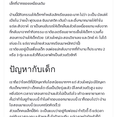
เล็กที่ปากซอยเหมือนเดิม
บ้านนี้มีกิจกรรมให้เด็กๆทำหลังเลิกเรียนเยอะมาก ไม่ว่า จะเป็น บัลเล่ห์
เปียโน ว่ายน้ำ ฟุตบอล ยิมนาสติก เต้นรำ และอื่นๆมากมายให้ทำใน
แต่ละสัปดาห์ เราเป็นคนขับรถให้เด็กเห็นแล้วยังเหนื่อยแทน หลังจาก
ที่กลับมาจากทำกิจกรรม เราต้องเตรียมอาหารเย็นให้เด็กๆ รวมทั้ง
สอนการบ้านให้เด็กด้วย (ส่วนใหญ่จะสอนวิชาเลข และวิทย์ ค่ะ ไม่ได้
เก่งอะไร แต่เราคนไทยส่วนมากเรียนมาหนักกว่านี้)
เราต้องอยู่เป็นเพื่อนเด็ก จนพ่อแม่กลับมาจากที่ทำงาน ก็ประมาณ 2
หรือ 3 ทุ่ม และแล้วก็ถึงเวลาพักเป็นส่วนตัวซักที
ปัญหากับเด็ก
เราถือว่าโชคดีที่มีปัญหากับโฮสน้อยมากๆๆ แต่ ส่วนใหญ่จะมีปัญหา
กับเด็กมากกว่า เด็กคนโต เริ่มเป็นวัยรุ่นแล้ว มีโลกส่วนตัวสูง แอบ
หยิ่งนิดๆ เวลาเราสอนการบ้านแล้วไม่เป็นดังใจ เค้าจะพยายามคาด
คั้นว่าทำไมยูทำแบบนี้ ทำไมคำตอบออกมาแบบนี้ เราก็ตอบไปว่า บ้าน
ไอสอนมาแบบนี้ (แบบคณิตคิดเร็ว)
ส่วนเด็กคนเล็กนี้ซิค่ะ จะเป็นแบบว่าอยู่กับพ่อแม่ ทำตัวดี๊ ดี แต่เวลา
อยู่กับเราสองคน แล้วหละก็ ทำตัวกวนทีน แต่เวลาหน้ารักเค้าก็มี