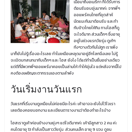
เมื่อมาถึงอเมริกา ก็ได้รับการ
ต้อนรับอบอุ่นมากค่ะ จากพี่ๆ
ออแพร์คนไทยที่อุตส่าห์
นัดแนะกันมาต้อนรับ และทำ
กับข้าวไทยให้กิน ทางโฮสก็ดู
จะใจดีมาก ส่วนเด็กๆ ซึ่งอายุ
อยู่ในช่วงแรกวัยรุ่น ดูเก้ๆ
กังๆวางตัวกันไม่ถูก เราเพิ่ง
มาก็ยังไม่รู้เรื่องอะไรเลย ทำไมเหมือนหลุดมาอยู่อีกโลกนึงเลย ไม่รู้
จะเปิดบทสนทนากับเด็กๆ และ โฮส ยังไง ได้แต่ทำเป็นยิ้มอย่างเดียว
แต่ดีที่มีพวกพี่ๆออแพร์มาคอยเป็นล่ามให้ ทำให้อุ่นใจ แต่หลังจากนี้ไป
คงต้องเผชิญชะตากรรมเองตามลำพัง
วันเริ่มงานวันแรก
วันแรกที่เริ่มงานดูเหมือนไม่ค่อยมีอะไรค่ะ เค้าอาจจะยังไม่ไว้ใจเรา
เลยต้องคอยบอกงาน และเขียนตารางงานว่าต้องทำอะไรบ้าง
โฮสเราดูเค้าค่อนข้างงานยุ่งๆ แต่ใจดีมากค่ะ เค้ามีลูกสาว 2 คน ค่ะ
คนโตอายุ 13 กำลังเป็นสาววัยรุ่น ส่วนคนเล็ก อายุ 9 ขวบ ดูซน