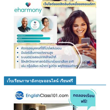
เว็บเรียนภาษาอังกฤษออนไลน์ เรียนฟรี