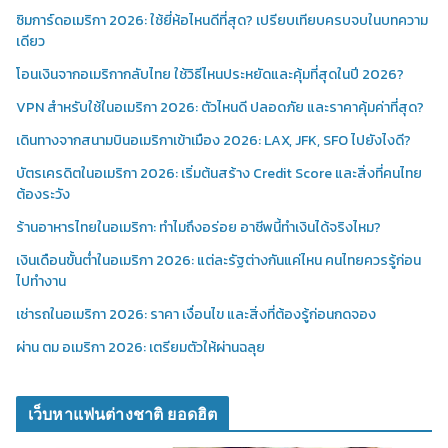
ซิมการ์ดอเมริกา 2026: ใช้ยี่ห้อไหนดีที่สุด? เปรียบเทียบครบจบในบทความ
เดียว
โอนเงินจากอเมริกากลับไทย ใช้วิธีไหนประหยัดและคุ้มที่สุดในปี 2026?
VPN สำหรับใช้ในอเมริกา 2026: ตัวไหนดี ปลอดภัย และราคาคุ้มค่าที่สุด?
เดินทางจากสนามบินอเมริกาเข้าเมือง 2026: LAX, JFK, SFO ไปยังไงดี?
บัตรเครดิตในอเมริกา 2026: เริ่มต้นสร้าง Credit Score และสิ่งที่คนไทย
ต้องระวัง
ร้านอาหารไทยในอเมริกา: ทำไมถึงอร่อย อาชีพนี้ทำเงินได้จริงไหม?
เงินเดือนขั้นต่ำในอเมริกา 2026: แต่ละรัฐต่างกันแค่ไหน คนไทยควรรู้ก่อน
ไปทำงาน
เช่ารถในอเมริกา 2026: ราคา เงื่อนไข และสิ่งที่ต้องรู้ก่อนกดจอง
ผ่าน ตม อเมริกา 2026: เตรียมตัวให้ผ่านฉลุย
เว็บหาแฟนต่างชาติ ยอดฮิต