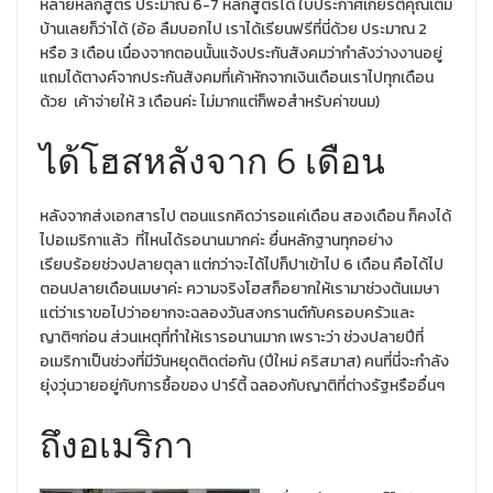
หลายหลักสูตร ประมาณ 6-7 หลักสูตรได้ ใบประกาศเกียรติคุณเต็ม
บ้านเลยก็ว่าได้ (อ้อ ลืมบอกไป เราได้เรียนฟรีที่นี่ด้วย ประมาณ 2
หรือ 3 เดือน เนื่องจากตอนนั้นแจ้งประกันสังคมว่ากำลังว่างงานอยู่
แถมได้ตางค์จากประกันสังคมที่เค้าหักจากเงินเดือนเราไปทุกเดือน
ด้วย เค้าจ่ายให้ 3 เดือนค่ะ ไม่มากแต่ก็พอสำหรับค่าขนม)
ได้โฮสหลังจาก 6 เดือน
หลังจากส่งเอกสารไป ตอนแรกคิดว่ารอแค่เดือน สองเดือน ก็คงได้
ไปอเมริกาแล้ว ที่ไหนได้รอนานมากค่ะ ยื่นหลักฐานทุกอย่าง
เรียบร้อยช่วงปลายตุลา แต่กว่าจะได้ไปก็ปาเข้าไป 6 เดือน คือได้ไป
ตอนปลายเดือนเมษาค่ะ ความจริงโฮสก็อยากให้เรามาช่วงต้นเมษา
แต่ว่าเราขอไปว่าอยากจะฉลองวันสงกรานต์กับครอบครัวและ
ญาติๆก่อน ส่วนเหตุที่ทำให้เรารอนานมาก เพราะว่า ช่วงปลายปีที่
อเมริกาเป็นช่วงที่มีวันหยุดติดต่อกัน (ปีใหม่ คริสมาส) คนที่นี่จะกำลัง
ยุ่งวุ่นวายอยู่กับการซื้อของ ปาร์ตี้ ฉลองกับญาติที่ต่างรัฐหรืออื่นๆ
ถึงอเมริกา