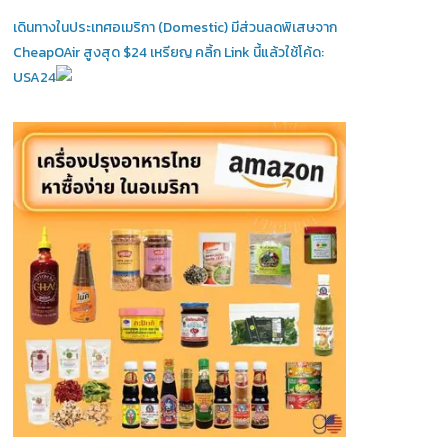
เดินทางในประเทศอเมริกา (Domestic)
มีส่วนลดพิเสษจาก
CheapOAir สูงสุด $24 เหรียญ คลิ้ก Link นี้แล้วใช้โค้ด:
USA24