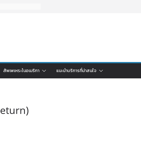
สัพเพเหระในอเมริกา
แนะนำบริการที่น่าสนใจ
eturn)