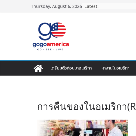
Skip
Latest:
Thursday, August 6, 2026
to
content
เตรียมตัวก่อนมาอเมริกา
หางานในอเมริกา
การคืนของในอเมริกา(R