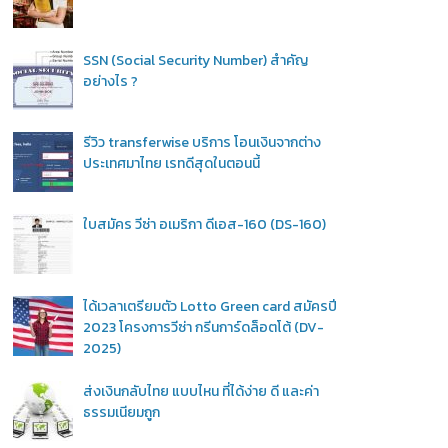
SSN (Social Security Number) สำคัญ
อย่างไร ?
รีวิว transferwise บริการ โอนเงินจากต่าง
ประเทศมาไทย เรทดีสุดในตอนนี้
ใบสมัคร วีซ่า อเมริกา ดีเอส-160 (DS-160)
ได้เวลาเตรียมตัว Lotto Green card สมัครปี
2023 โครงการวีซ่า กรีนการ์ดล็อตโต้ (DV-
2025)
ส่งเงินกลับไทย แบบไหน ที่ได้ง่าย ดี และค่า
ธรรมเนียมถูก