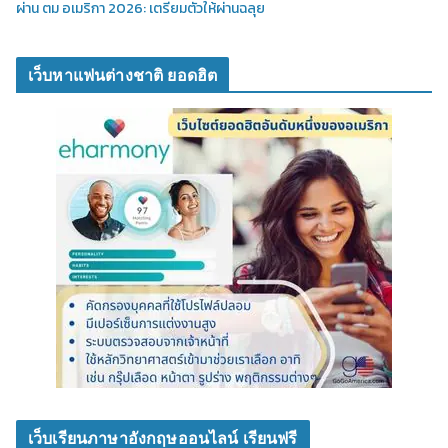
ผ่าน ตม อเมริกา 2026: เตรียมตัวให้ผ่านฉลุย
เว็บหาแฟนต่างชาติ ยอดฮิต
เว็บเรียนภาษาอังกฤษออนไลน์ เรียนฟรี