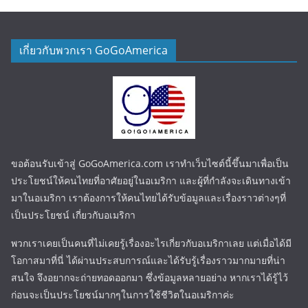
เกี่ยวกับพวกเรา GoGoAmerica
ขอต้อนรับเข้าสู่ GoGoAmerica.com เราทำเว็บไซต์นี้ขึ้นมาเพื่อเป็น
ประโยชน์ให้คนไทยที่อาศัยอยู่ในอเมริกา และผู้ที่กำลังจะเดินทางเข้า
มาในอเมริกา เราต้องการให้คนไทยได้รับข้อมูลและเรื่องราวต่างๆที่
เป็นประโยชน์ เกี่ยวกับอเมริกา
พวกเราเคยเป็นคนที่ไม่เคยรู้เรื่องอะไรเกี่ยวกับอเมริกาเลย แต่เมื่อได้มี
โอกาสมาที่นี่ ได้ผ่านประสบการณ์และได้รับรู้เรื่องราวมากมายที่น่า
สนใจ จึงอยากจะถ่ายทอดออกมา ซึ่งข้อมูลหลายอย่าง หากเราได้รู้ไว้
ก่อนจะเป็นประโยชน์มากๆในการใช้ชีวิตในอเมริกาค่ะ