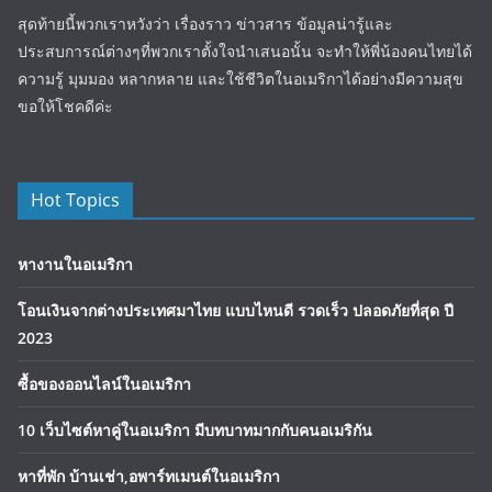
สุดท้ายนี้พวกเราหวังว่า เรื่องราว ข่าวสาร ข้อมูลน่ารู้และ
ประสบการณ์ต่างๆที่พวกเราตั้งใจนำเสนอนั้น จะทำให้พี่น้องคนไทยได้
ความรู้ มุมมอง หลากหลาย และใช้ชีวิตในอเมริกาได้อย่างมีความสุข
ขอให้โชคดีค่ะ
Hot Topics
หางานในอเมริกา
โอนเงินจากต่างประเทศมาไทย แบบไหนดี รวดเร็ว ปลอดภัยที่สุด ปี
2023
ซื้อของออนไลน์ในอเมริกา
10 เว็บไซต์หาคู่ในอเมริกา มีบทบาทมากกับคนอเมริกัน
หาที่พัก บ้านเช่า,อพาร์ทเมนต์ในอเมริกา