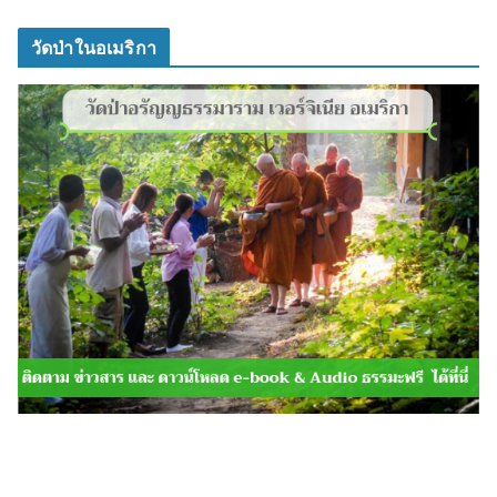
วัดป่าในอเมริกา