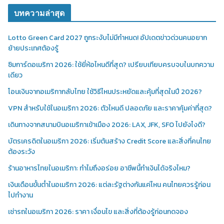
บทความล่าสุด
Lotto Green Card 2027 ถูกระงับไม่มีกำหนด! อัปเดตข่าวด่วนคนอยาก
ย้ายประเทศต้องรู้
ซิมการ์ดอเมริกา 2026: ใช้ยี่ห้อไหนดีที่สุด? เปรียบเทียบครบจบในบทความ
เดียว
โอนเงินจากอเมริกากลับไทย ใช้วิธีไหนประหยัดและคุ้มที่สุดในปี 2026?
VPN สำหรับใช้ในอเมริกา 2026: ตัวไหนดี ปลอดภัย และราคาคุ้มค่าที่สุด?
เดินทางจากสนามบินอเมริกาเข้าเมือง 2026: LAX, JFK, SFO ไปยังไงดี?
บัตรเครดิตในอเมริกา 2026: เริ่มต้นสร้าง Credit Score และสิ่งที่คนไทย
ต้องระวัง
ร้านอาหารไทยในอเมริกา: ทำไมถึงอร่อย อาชีพนี้ทำเงินได้จริงไหม?
เงินเดือนขั้นต่ำในอเมริกา 2026: แต่ละรัฐต่างกันแค่ไหน คนไทยควรรู้ก่อน
ไปทำงาน
เช่ารถในอเมริกา 2026: ราคา เงื่อนไข และสิ่งที่ต้องรู้ก่อนกดจอง