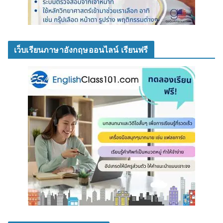
เว็บเรียนภาษาอังกฤษออนไลน์ เรียนฟรี