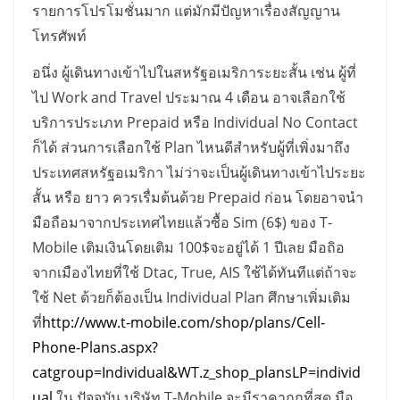
รายการโปรโมชั่นมาก แต่มักมีปัญหาเรื่องสัญญาน
โทรศัพท์
อนึ่ง ผู้เดินทางเข้าไปในสหรัฐอเมริการะยะสั้น เช่น ผู้ที่
ไป
Work and Travel
ประมาณ
4
เดือน อาจเลือกใช้
บริการประเภท
Prepaid
หรือ
Individual No Contact
ก็ได้ ส่วนการเลือกใช้
Plan
ไหนดีสำหรับผู้ที่เพิ่งมาถึง
ประเทศสหรัฐอเมริกา ไม่ว่าจะเป็นผู้เดินทางเข้าไประยะ
สั้น หรือ ยาว ควรเรื่มต้นด้วย
Prepaid
ก่อน โดยอาจนำ
มือถือมาจากประเทศไทยแล้วซื้อ
Sim (6$)
ของ
T-
Mobile
เติมเงินโดยเติม
100$
จะอยู่ได้
1
ปีเลย มือถิอ
จากเมืองไทยที่ใช้
Dtac, True, AIS
ใช้ได้ทันทีแต่ถ้าจะ
ใช้
Net
ด้วยก็ต้องเป็น
Individual Plan
ศึกษาเพิ่มเติม
ที่
http://www.t-mobile.com/shop/plans/Cell-
Phone-Plans.aspx?
catgroup=Individual&WT.z_shop_plansLP=individ
ual
ใน ปัจจุบัน บริษัท
T-Mobile
จะมีราคาถูกที่สุด มือ