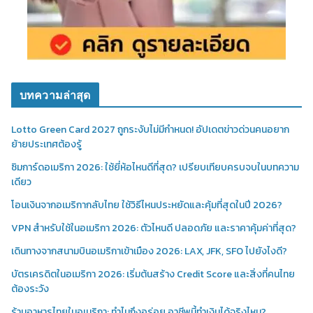
บทความล่าสุด
Lotto Green Card 2027 ถูกระงับไม่มีกำหนด! อัปเดตข่าวด่วนคนอยาก
ย้ายประเทศต้องรู้
ซิมการ์ดอเมริกา 2026: ใช้ยี่ห้อไหนดีที่สุด? เปรียบเทียบครบจบในบทความ
เดียว
โอนเงินจากอเมริกากลับไทย ใช้วิธีไหนประหยัดและคุ้มที่สุดในปี 2026?
VPN สำหรับใช้ในอเมริกา 2026: ตัวไหนดี ปลอดภัย และราคาคุ้มค่าที่สุด?
เดินทางจากสนามบินอเมริกาเข้าเมือง 2026: LAX, JFK, SFO ไปยังไงดี?
บัตรเครดิตในอเมริกา 2026: เริ่มต้นสร้าง Credit Score และสิ่งที่คนไทย
ต้องระวัง
ร้านอาหารไทยในอเมริกา: ทำไมถึงอร่อย อาชีพนี้ทำเงินได้จริงไหม?