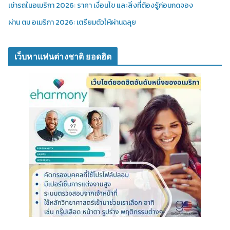
เช่ารถในอเมริกา 2026: ราคา เงื่อนไข และสิ่งที่ต้องรู้ก่อนกดจอง
ผ่าน ตม อเมริกา 2026: เตรียมตัวให้ผ่านฉลุย
เว็บหาแฟนต่างชาติ ยอดฮิต