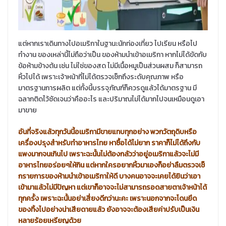
แต่หากเราเดินทางไปอเมริกาในฐานะนักท่องเที่ยว ไปเรียน หรือไป
ทำงาน ของเหล่านี้ไม่ถือว่าเป็น ของห้ามนำเข้าอเมริกา หากไม่ได้ขัดกับ
ข้อห้ามข้างต้น เช่น ไม่ใช่ของสด ไม่มีเนื้อหมูเป็นส่วนผสม ก็สามารถ
หิ้วไปได้ เพราะเจ้าหน้าที่ไม่ได้ตรวจเช็กถึงระดับคุณภาพ หรือ
มาตรฐานการผลิต แต่ทั้งนี้บรรจุภัณฑ์ก็ควรดูแล้วได้มาตรฐาน มี
ฉลากติดไว้ชัดเจนว่าคืออะไร และปริมาณไม่ได้มากไปจนเหมือนดูเอา
มาขาย
อันที่จริงแล้วทุกวันนี้อเมริกามีขายแทบทุกอย่าง พวกวัตถุดิบหรือ
เครื่องปรุงสำหรับทำอาหารไทย หาซื้อได้ไม่ยาก ราคาก็ไม่ได้ถึงกับ
แพงมากจนเกินไป เพราะฉะนั้นไม่ต้องกลัวว่าอยู่อเมริกาแล้วจะไม่มี
อาหารไทยอร่อยๆให้กิน แต่หากใครอยากหิ้วมาเองก็อย่าลืมตรวจเช็
กรายการของห้ามนำเข้าอเมริกาให้ดี บางคนอาจจะเคยได้ยินว่าเอา
เข้ามาแล้วไม่มีปัญหา แต่เขาก็อาจจะไม่สามารถรอดสายตาเจ้าหน้าได้
ทุกครั้ง เพราะฉะนั้นอย่าเสี่ยงดีกว่านะคะ เพราะนอกจากจะโดนยึด
ของทิ้งไปอย่างน่าเสียดายแล้ว ยังอาจจะต้องเสียค่าปรับเป็นเงิน
หลายร้อยเหรียญด้วย