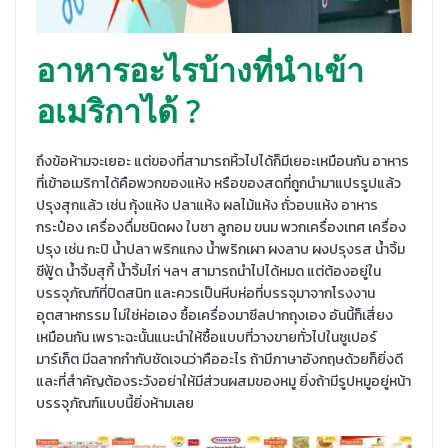
อาหารอะไรบ้างที่นำเข้า
อเมริกาได้
?
ถึงข้อห้ามจะเยอะ แต่ของที่สามารถหิ้วไปได้ก็มีเยอะเหมือนกัน อาหาร
ที่เข้าอเมริกาได้คือพวกของแห้ง หรือของสดที่ถูกนำมาแปรรูปแล้ว
ปรุงสุกแล้ว เช่น กุ้งแห้ง ปลาแห้ง ผลไม้แห้ง ถั่วอบแห้ง อาหาร
กระป๋อง เครื่องดื่มชนิดผง ใบชา ลูกอม ขนม พวกเครื่องเทศ เครื่อง
ปรุง เช่น กะปิ น้ำปลา พริกแกง น้ำพริกเผา ผงลาบ ผงปรุงรส น้ำจิ้ม
ซีฟู้ด น้ำจิ้มสุกี้ น้ำจิ้มไก่ ฯลฯ สามารถนำไปได้หมด แต่ต้องอยู่ใน
บรรจุภัณฑ์ที่ปิดสนิท และควรเป็นหีบห่อที่บรรจุมาจากโรงงาน
อุตสาหกรรม ไม่ใช่ห่อเอง ซื้อเครื่องมาซีลปากถุงเอง อันนี้ก็เสี่ยง
เหมือนกัน เพราะฉะนั้นแนะนำให้ซื้อแบบที่วางขายทั่วไปในซูเปอร์
มาร์เก็ต มีฉลากกำกับชัดเจนว่าคืออะไร ถ้ามีภาษาอังกฤษด้วยก็ยิ่งดี
และที่สำคัญต้องระวังอย่าให้มีส่วนผสมของหมู ยิ่งถ้ามีรูปหมูอยู่หน้า
บรรจุภัณฑ์แบบนี้ยิ่งห้ามเลย