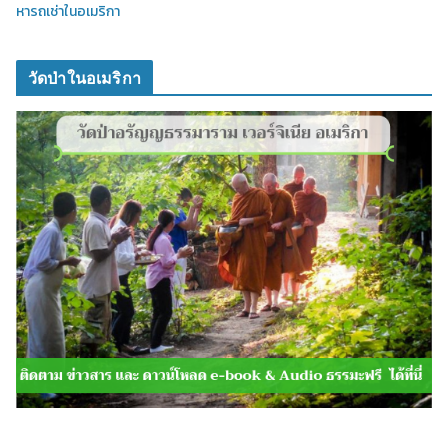
หารถเช่าในอเมริกา
วัดป่าในอเมริกา