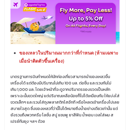
ของเหลวในปริมาณมากกว่าที่กำหนด (ห้ามเฉพาะ
เมื่อนำติดตัวขึ้นเครื่อง)
มาตรฐานการบินกำหนดให้นักท่องเที่ยวสามารถนำของเหลวขึ้น
เครื่องได้ แต่ต้องมีปริมาณไม่เกิน 100 มล. ต่อชิ้น และรวมกันไม่
เกิน 1,000 มล. โดยเจ้าหน้าที่จะดูจากปริมาตรของขวดเป็นหลัก
เพราะฉะนั้นขวดใหญ่ แต่ปริมาณเหลือน้อยก็ไม่ได้เหมือนกัน ให้แบ่งใส่
ขวดเล็กๆ และรวมใส่ถุงพลาสติกใสอีกที หรือโหลดเข้าเครื่องไปเลย
สบายใจสุด ซึ่งของเหลวที่ว่านี้ไม่ได้หมายถึงน้ำอย่างเดียวเท่านั้น แต่
ยังรวมถึงพวกครีม โลชั่น สบู่ แชมพู ยาสีฟัน น้ำหอม เจลใส่ผม ส
เปรย์กันยุง ฯลฯ ด้วย