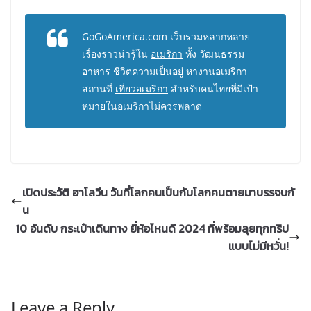
GoGoAmerica.com เว็บรวมหลากหลาย
เรื่องราวน่ารู้ใน
อเมริกา
ทั้ง วัฒนธรรม
อาหาร ชีวิตความเป็นอยู่
หางานอเมริกา
สถานที่
เที่ยวอเมริกา
สำหรับคนไทยที่มีเป้า
หมายในอเมริกาไม่ควรพลาด
เปิดประวัติ ฮาโลวีน วันที่โลกคนเป็นกับโลกคนตายมาบรรจบกั
น
10 อันดับ กระเป๋าเดินทาง ยี่ห้อไหนดี 2024 ที่พร้อมลุยทุกทริป
แบบไม่มีหวั่น!
Leave a Reply