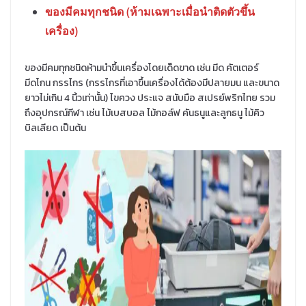
ของมีคมทุกชนิด (ห้ามเฉพาะเมื่อนำติดตัวขึ้น
เครื่อง)
ของมีคมทุกชนิดห้ามนำขึ้นเครื่องโดยเด็ดขาด เช่น มีด คัตเตอร์
มีดโกน กรรไกร (กรรไกรที่เอาขึ้นเครื่องได้ต้องมีปลายมน และขนาด
ยาวไม่เกิน 4 นิ้วเท่านั้น) ไขควง ประแจ สนับมือ สเปรย์พริกไทย รวม
ถึงอุปกรณ์กีฬา เช่น ไม้เบสบอล ไม้กอล์ฟ คันธนูและลูกธนู ไม้คิว
บิลเลียด เป็นต้น