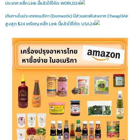
ประเทศ คลิ้ก Link นี้แล้วใช้โค้ด: WORLD24
เดินทางในประเทศอเมริกา (Domestic)
มีส่วนลดพิเสษจาก CheapOAir
สูงสุด $24 เหรียญ คลิ้ก Link นี้แล้วใช้โค้ด: USA24