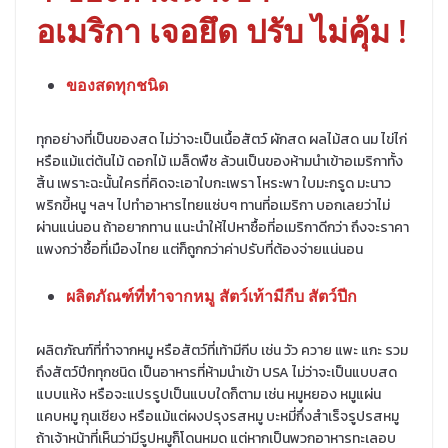
อเมริกา เจอยึด ปรับ ไม่คุ้ม !
ของสดทุกชนิด
ทุกอย่างที่เป็นของสด ไม่ว่าจะเป็นเนื้อสัตว์ ผักสด ผลไม้สด นม ไข่ไก่
หรือแม้แต่ต้นไม้ ดอกไม้ เมล็ดพืช ล้วนเป็นของห้ามนำเข้าอเมริกาทั้ง
สิ้น เพราะฉะนั้นใครที่คิดจะเอาใบกะเพรา โหระพา ใบมะกรูด มะนาว
พริกขี้หนู ฯลฯ ไปทำอาหารไทยแซ่บๆ ทานที่อเมริกา บอกเลยว่าไม่
ผ่านแน่นอน ถ้าอยากทาน แนะนำให้ไปหาซื้อที่อเมริกาดีกว่า ถึงจะราคา
แพงกว่าซื้อที่เมืองไทย แต่ก็ถูกกว่าค่าปรับที่ต้องจ่ายแน่นอน
ผลิตภัณฑ์ที่ทำจากหมู สัตว์เท้ามีกีบ สัตว์ปีก
ผลิตภัณฑ์ที่ทำจากหมู หรือสัตว์ที่เท้ามีกีบ เช่น วัว ควาย แพะ แกะ รวม
ถึงสัตว์ปีกทุกชนิด เป็นอาหารที่ห้ามนำเข้า USA ไม่ว่าจะเป็นแบบสด
แบบแห้ง หรือจะแปรรูปเป็นแบบใดก็ตาม เช่น หมูหยอง หมูแผ่น
แคบหมู กุนเชียง หรือแม้แต่ผงปรุงรสหมู บะหมี่กึ่งสำเร็จรูปรสหมู
ถ้าเจ้าหน้าที่เห็นว่ามีรูปหมูก็โดนหมด แต่หากเป็นพวกอาหารทะเลอบ