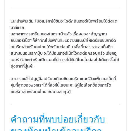
แนะนำเพิ่มเติม: ไปอเมริกาใช้ซิมอะไรดี? อินเทอร์เน็ตพร้อมใช้ตั้งแต่
นาทีแรก
นอกจากการเตรียมของในกระเป๋าแล้ว เรื่องของ “สัญญาณ
อินเทอร์เน็ต” ก็สำคัญไม่แพ้กันค่ะ แอดมินแนะนำให้เตรียมซิมการ์ด
อเมริกาสำหรับคนไทยให้พร้อมก่อนบิน เพื่อที่เวลาเราแลนดิ้งถึง
สนามบินอเมริกาปุ๊บ จะได้มีอินเทอร์เน็ตไว้ติดต่อครอบครัว เรียกอู
เบอร์ (Uber) หรือเปิดแผนที่นำทางได้ทันทีโดยไม่ต้องไปเดินหาซื้อให้
ยุ่งยากที่นู่นค่ะ
สามารถเข้าไปดูคู่มือเปรียบเทียบซิมอเมริกาและรีวิวแพ็กเกจเน็ตที่
คุ้มที่สุดของพวกเราได้ที่ลิงก์นี้เลยนะคะ [คู่มือเลือกซื้อซิมการ์ด
อเมริกาสำหรับคนไทย อัปเดตล่าสุด]
คำถามที่พบบ่อยเกี่ยวกับ
ของห้ามนำเข้าอเมริกา