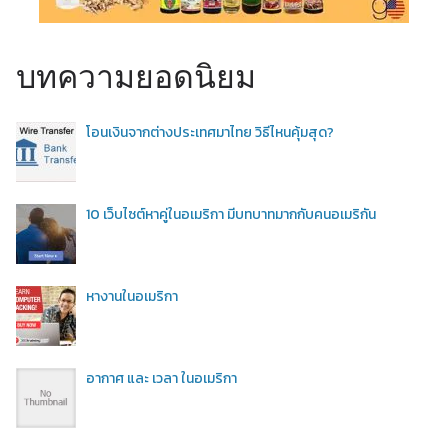
บทความยอดนิยม
โอนเงินจากต่างประเทศมาไทย วิธีไหนคุ้มสุด?
10 เว็บไซต์หาคู่ในอเมริกา มีบทบาทมากกับคนอเมริกัน
หางานในอเมริกา
อากาศ และ เวลา ในอเมริกา