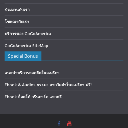
ร่วมงานกับเรา
โฆษณากับเรา
บริการของ GoGoAmerica
GoGoAmerica SiteMap
Special Bonus
แนะนำบริการยอดฮิตในอเมริกา
Ebook & Audios ธรรมะ จากวัดป่าในอเมริกา ฟรี!
Ebook ล็อตโต้ กรีนการ์ด แจกฟรี