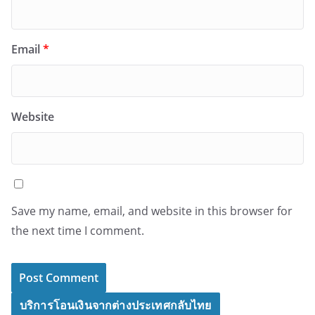
Email
*
Website
Save my name, email, and website in this browser for
the next time I comment.
บริการโอนเงินจากต่างประเทศกลับไทย