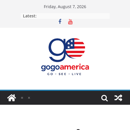
Skip
Friday, August 7, 2026
to
Latest:
content