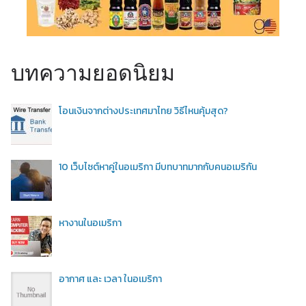
บทความยอดนิยม
โอนเงินจากต่างประเทศมาไทย วิธีไหนคุ้มสุด?
10 เว็บไซต์หาคู่ในอเมริกา มีบทบาทมากกับคนอเมริกัน
หางานในอเมริกา
อากาศ และ เวลา ในอเมริกา