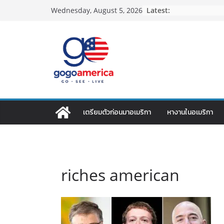
Skip
Latest:
Wednesday, August 5, 2026
to
content
เตรียมตัวก่อนมาอเมริกา
หางานในอเมริกา
riches american