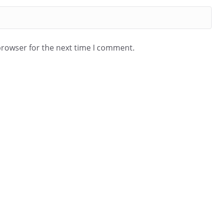
browser for the next time I comment.