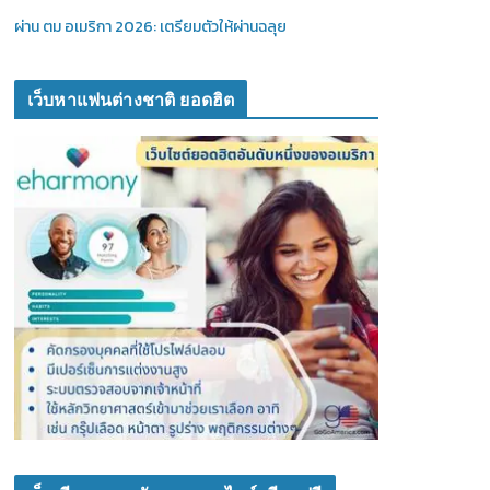
ผ่าน ตม อเมริกา 2026: เตรียมตัวให้ผ่านฉลุย
เว็บหาแฟนต่างชาติ ยอดฮิต