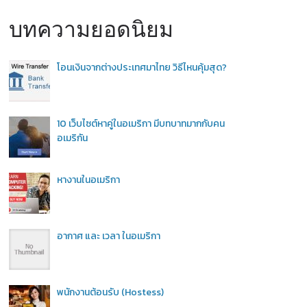
บทความยอดนิยม
โอนเงินจากต่างประเทศมาไทย วิธีไหนคุ้มสุด?
10 เว็บไซต์หาคู่ในอเมริกา มีบทบาทมากกับคน
อเมริกัน
หางานในอเมริกา
อากาศ และ เวลา ในอเมริกา
พนักงานต้อนรับ (Hostess)