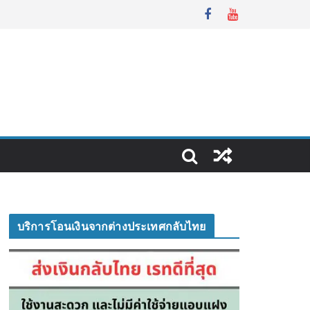
บริการโอนเงินจากต่างประเทศกลับไทย