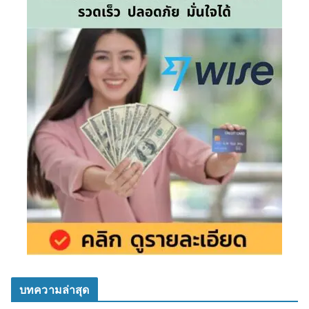
บทความล่าสุด