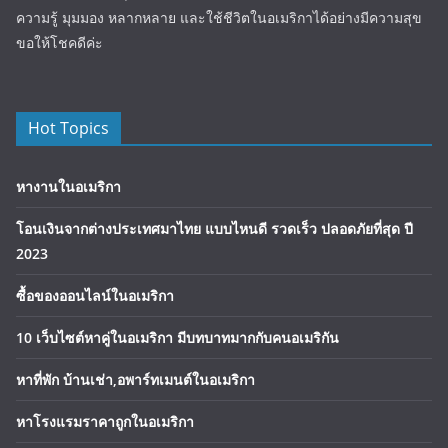
ความรู้ มุมมอง หลากหลาย และใช้ชีวิตในอเมริกาได้อย่างมีความสุข
ขอให้โชคดีค่ะ
Hot Topics
หางานในอเมริกา
โอนเงินจากต่างประเทศมาไทย แบบไหนดี รวดเร็ว ปลอดภัยที่สุด ปี
2023
ซื้อของออนไลน์ในอเมริกา
10 เว็บไซต์หาคู่ในอเมริกา มีบทบาทมากกับคนอเมริกัน
หาที่พัก บ้านเช่า,อพาร์ทเมนต์ในอเมริกา
หาโรงแรมราคาถูกในอเมริกา