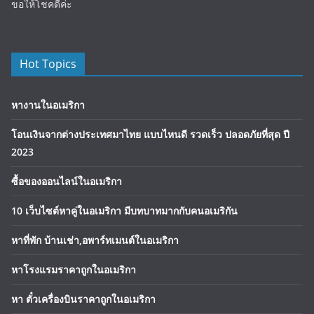
ขอให้โชคดีค่ะ
Hot Topics
หางานในอเมริกา
โอนเงินจากต่างประเทศมาไทย แบบไหนดี รวดเร็ว ปลอดภัยที่สุด ปี
2023
ซื้อของออนไลน์ในอเมริกา
10 เว็บไซต์หาคู่ในอเมริกา มีบทบาทมากกับคนอเมริกัน
หาที่พัก บ้านเช่า,อพาร์ทเมนต์ในอเมริกา
หาโรงแรมราคาถูกในอเมริกา
หา ตั๋วเครื่องบินราคาถูกในอเมริกา