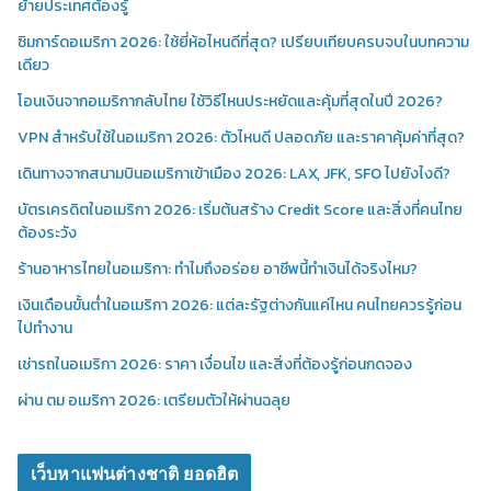
ย้ายประเทศต้องรู้
ซิมการ์ดอเมริกา 2026: ใช้ยี่ห้อไหนดีที่สุด? เปรียบเทียบครบจบในบทความ
เดียว
โอนเงินจากอเมริกากลับไทย ใช้วิธีไหนประหยัดและคุ้มที่สุดในปี 2026?
VPN สำหรับใช้ในอเมริกา 2026: ตัวไหนดี ปลอดภัย และราคาคุ้มค่าที่สุด?
เดินทางจากสนามบินอเมริกาเข้าเมือง 2026: LAX, JFK, SFO ไปยังไงดี?
บัตรเครดิตในอเมริกา 2026: เริ่มต้นสร้าง Credit Score และสิ่งที่คนไทย
ต้องระวัง
ร้านอาหารไทยในอเมริกา: ทำไมถึงอร่อย อาชีพนี้ทำเงินได้จริงไหม?
เงินเดือนขั้นต่ำในอเมริกา 2026: แต่ละรัฐต่างกันแค่ไหน คนไทยควรรู้ก่อน
ไปทำงาน
เช่ารถในอเมริกา 2026: ราคา เงื่อนไข และสิ่งที่ต้องรู้ก่อนกดจอง
ผ่าน ตม อเมริกา 2026: เตรียมตัวให้ผ่านฉลุย
เว็บหาแฟนต่างชาติ ยอดฮิต