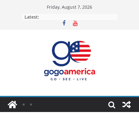
Skip
Friday, August 7, 2026
to
Latest:
content