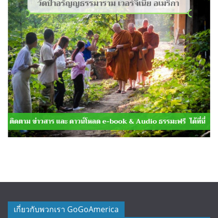
เกี่ยวกับพวกเรา GoGoAmerica