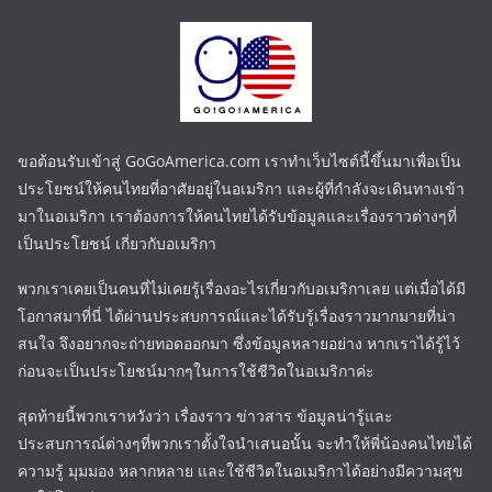
ขอต้อนรับเข้าสู่ GoGoAmerica.com เราทำเว็บไซต์นี้ขึ้นมาเพื่อเป็น
ประโยชน์ให้คนไทยที่อาศัยอยู่ในอเมริกา และผู้ที่กำลังจะเดินทางเข้า
มาในอเมริกา เราต้องการให้คนไทยได้รับข้อมูลและเรื่องราวต่างๆที่
เป็นประโยชน์ เกี่ยวกับอเมริกา
พวกเราเคยเป็นคนที่ไม่เคยรู้เรื่องอะไรเกี่ยวกับอเมริกาเลย แต่เมื่อได้มี
โอกาสมาที่นี่ ได้ผ่านประสบการณ์และได้รับรู้เรื่องราวมากมายที่น่า
สนใจ จึงอยากจะถ่ายทอดออกมา ซึ่งข้อมูลหลายอย่าง หากเราได้รู้ไว้
ก่อนจะเป็นประโยชน์มากๆในการใช้ชีวิตในอเมริกาค่ะ
สุดท้ายนี้พวกเราหวังว่า เรื่องราว ข่าวสาร ข้อมูลน่ารู้และ
ประสบการณ์ต่างๆที่พวกเราตั้งใจนำเสนอนั้น จะทำให้พี่น้องคนไทยได้
ความรู้ มุมมอง หลากหลาย และใช้ชีวิตในอเมริกาได้อย่างมีความสุข