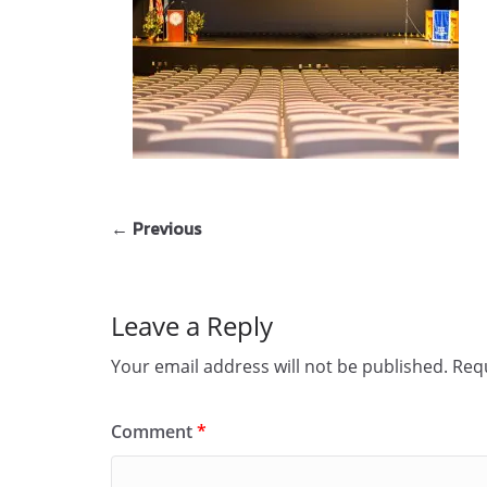
← Previous
Leave a Reply
Your email address will not be published.
Requ
Comment
*