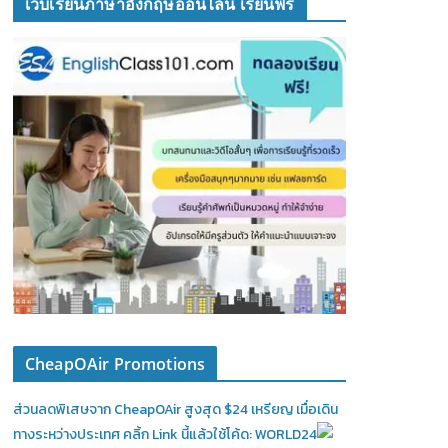
เว็บเรียนภาษาอังกฤษออนไลน์ เรียนฟรี
CheapOAir Promotions
ส่วนลดพิเสษจาก CheapOAir สูงสุด $24 เหรียญ เมื่อเดิน
ทางระหว่างประเทศ คลิ้ก Link นี้แล้วใช้โค้ด: WORLD24