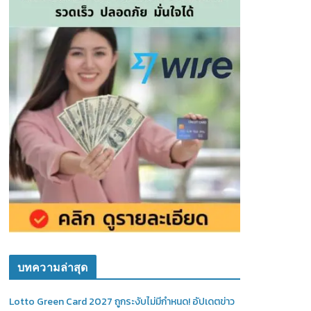
บทความล่าสุด
Lotto Green Card 2027 ถูกระงับไม่มีกำหนด! อัปเดตข่าว