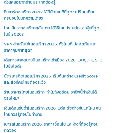
ด่วนคนอยากย้ายประเทศต้องรู้
ซิมการ์ดอเมริกา 2026: ใช้ยี่ห้อไหนดีที่สุด? เปรียบเทียบ
ครบจบในบทความเดียว
โอนเงินจากอเมริกากลับไทย ใช้วิธีไหนประหยัดและคุ้มที่สุด
ในปี 2026?
VPN สำหรับใช้ในอเมริกา 2026: ตัวไหนดี ปลอดภัย และ
ราคาคุ้มค่าที่สุด?
เดินทางจากสนามบินอเมริกาเข้าเมือง 2026: LAX, JFK, SFO
ไปยังไงดี?
บัตรเครดิตในอเมริกา 2026: เริ่มต้นสร้าง Credit Score
และสิ่งที่คนไทยต้องระวัง
ร้านอาหารไทยในอเมริกา: ทำไมถึงอร่อย อาชีพนี้ทำเงินได้
จริงไหม?
เงินเดือนขั้นต่ำในอเมริกา 2026: แต่ละรัฐต่างกันแค่ไหน คน
ไทยควรรู้ก่อนไปทำงาน
เช่ารถในอเมริกา 2026: ราคา เงื่อนไข และสิ่งที่ต้องรู้ก่อน
กดจอง