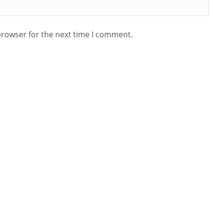
browser for the next time I comment.