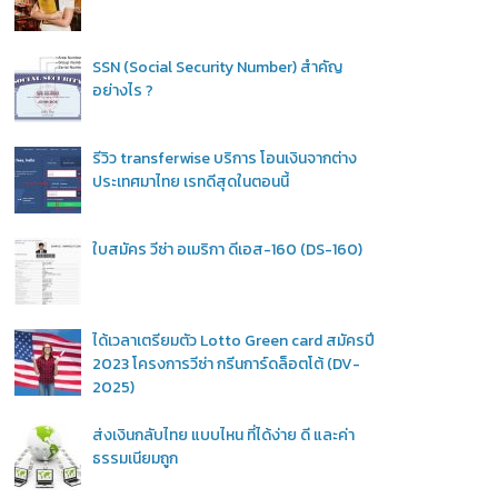
SSN (Social Security Number) สำคัญ
อย่างไร ?
รีวิว transferwise บริการ โอนเงินจากต่าง
ประเทศมาไทย เรทดีสุดในตอนนี้
ใบสมัคร วีซ่า อเมริกา ดีเอส-160 (DS-160)
ได้เวลาเตรียมตัว Lotto Green card สมัครปี
2023 โครงการวีซ่า กรีนการ์ดล็อตโต้ (DV-
2025)
ส่งเงินกลับไทย แบบไหน ที่ได้ง่าย ดี และค่า
ธรรมเนียมถูก