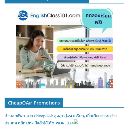
CheapOAir Promotions
ส่วนลดพิเสษจาก CheapOAir สูงสุด $24 เหรียญ เมื่อเดินทางระหว่าง
ประเทศ คลิ้ก Link นี้แล้วใช้โค้ด: WORLD24