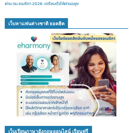
ผ่าน ตม อเมริกา 2026: เตรียมตัวให้ผ่านฉลุย
เว็บหาแฟนต่างชาติ ยอดฮิต
เว็บเรียนภาษาอังกฤษออนไลน์ เรียนฟรี