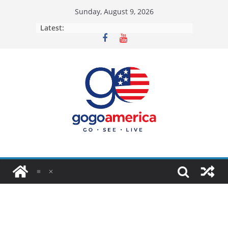
Skip
Sunday, August 9, 2026
to
Latest:
content