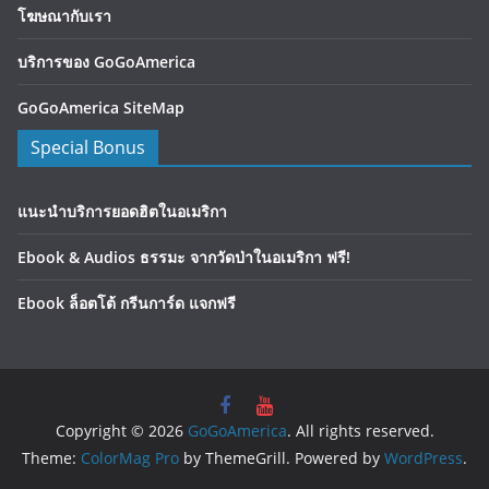
โฆษณากับเรา
บริการของ GoGoAmerica
GoGoAmerica SiteMap
Special Bonus
แนะนำบริการยอดฮิตในอเมริกา
Ebook & Audios ธรรมะ จากวัดป่าในอเมริกา ฟรี!
Ebook ล็อตโต้ กรีนการ์ด แจกฟรี
Copyright © 2026
GoGoAmerica
. All rights reserved.
Theme:
ColorMag Pro
by ThemeGrill. Powered by
WordPress
.