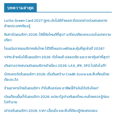
บทความล่าสุด
Lotto Green Card 2027 ถูกระงับไม่มีกำหนด! อัปเดตข่าวด่วนคนอยาก
ย้ายประเทศต้องรู้
ซิมการ์ดอเมริกา 2026: ใช้ยี่ห้อไหนดีที่สุด? เปรียบเทียบครบจบในบทความ
เดียว
โอนเงินจากอเมริกากลับไทย ใช้วิธีไหนประหยัดและคุ้มที่สุดในปี 2026?
VPN สำหรับใช้ในอเมริกา 2026: ตัวไหนดี ปลอดภัย และราคาคุ้มค่าที่สุด?
เดินทางจากสนามบินอเมริกาเข้าเมือง 2026: LAX, JFK, SFO ไปยังไงดี?
บัตรเครดิตในอเมริกา 2026: เริ่มต้นสร้าง Credit Score และสิ่งที่คนไทย
ต้องระวัง
ร้านอาหารไทยในอเมริกา: ทำไมถึงอร่อย อาชีพนี้ทำเงินได้จริงไหม?
เงินเดือนขั้นต่ำในอเมริกา 2026: แต่ละรัฐต่างกันแค่ไหน คนไทยควรรู้ก่อน
ไปทำงาน
เช่ารถในอเมริกา 2026: ราคา เงื่อนไข และสิ่งที่ต้องรู้ก่อนกดจอง