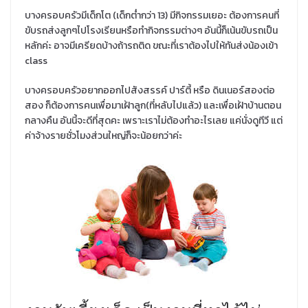
บางครอบครัวมีเด็กโต (เด็กต่ำกว่า 13) มีกิจกรรมเยอะ ต้องการคนที่
ขับรถส่งลูกๆไปโรงเรียนหรือทำกิจกรรมต่างๆ อันนี้ก็เน้นขับรถเป็น
หลักค่ะ อาจมีเครียดบ้างถ้ารถติด
ขณะที่เราต้องไปให้ทันส่งน้องเข้า
class
บางครอบครัวอยากออกไปสังสรรค์ ปาร์ตี้ หรือ ดินเนอร์สองต่อ
สอง ก็ต้องการคนเพื่อมาเฝ้าลูก(ที่หลับไปแล้ว) และเพื่อเฝ้าบ้านตอน
กลางคืน อันนี้จะดีที่สุดคะ เพราะเราไม่ต้องทำอะไรเลย แค่นั่งดูทีวี แต่
ค่าจ้างรายชั่วโมงส่วนใหญ่ก็จะน้อยกว่าค่ะ