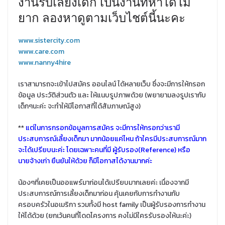
งานรับเลี้ยงเด็ก เป็นงานที่หาได้ไม่
ยาก ลองหาดูตามเว็บไชต์นี้นะคะ
www.sistercity.com
www.care.com
www.nanny4hire
เราสามารถจะเข้าไปสมัคร ออนไลน์ ได้หลายเว็บ ซึ่งจะมีการให้กรอก
ข้อมูล ประวัติส่วนตัว และ ให้แนบรูปภาพด้วย (พยายามลงรูปเรากับ
เด็กๆนะค่ะ จะทำให้มีโอกาสที่ได้สัมภาษณ์สูง)
**
แต่ในการกรอกข้อมูลการสมัคร จะมีการให้กรอกว่าเรามี
ประสบการณ์เลี้ยงเด็กมา มากน้อยแค่ไหน ถ้าใครมีประสบการณ์มาก
จะได้เปรียบนะค่ะ โดยเฉพาะคนที่มี ผู้รับรอง(Reference) หรือ
นายจ้างเก่า ยืนยันให้ด้วย ก็มีโอกาสได้งานมากค่ะ
น้องๆที่เคยเป็นออแพร์มาก่อนได้เปรียบมากเลยค่ะ เนื่องจากมี
ประสบการณ์การเลี้ยงเด็กมาก่อน คุ้นเคยกับการทำงานกับ
ครอบครัวในอเมริกา รวมทั้งมี host family เป็นผู้รับรองการทำงาน
ให้ได้ด้วย (ยกเว้นคนที่โดดโครงการ คงไม่มีใครรับรองให้นะค่ะ)