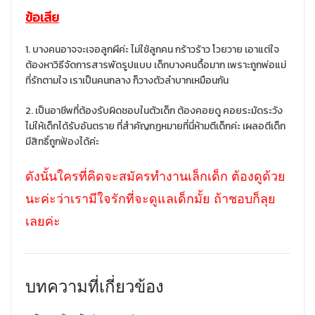
ข้อเสีย
1. บางคนอาจจะเจอลูกผีค่ะ ไม่ใช้ลูกคน กร้าวร้าว โวยวาย เอาแต่ใจ
ต้องหาวิธีจัดการสารพัดรูปแบบ เด็กบางคนดื้อมาก เพราะถูกพ่อแม่
ที่รักตามใจ เราเป็นคนกลาง ก็วางตัวลำบากเหมือนกัน
2. เป็นอาชีพที่ต้องรับผิดชอบในตัวเด็ก ต้องคอยดู คอยระมัดระวัง
ไม่ให้เด็กได้รับอันตราย ที่สำคัญกฏหมายที่นี่ห้ามตีเด็กค่ะ เผลอตีเด็ก
มีสิทธิ์ถูกฟ้องได้ค่ะ
ดังนั้นใครที่คิดจะสมัครทำงานเล็กเด็ก ต้องดูด้วย
นะค่ะว่าเรามีใจรักที่จะดูแลเด็กมั้ย ถ้าชอบก็ลุย
เลยค่ะ
บทความที่เกี่ยวข้อง