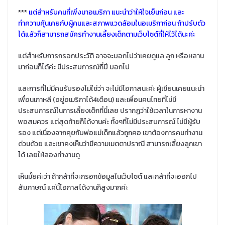
***
แต่สำหรับคนที่เพิ่งมาอเมริกา แนะนำว่าให้ใจเย็นก่อน และ
ทำความคุ้นเคยกับผู้คนและสภาพแวดล้อมในอเมริกาก่อน ถ้าปรับตัว
ได้แล้วก็สามารถสมัครทำงานเลี้ยงเด็กตามเว็บไซต์ที่ให้ไว้ได้นะค่ะ
แต่สำหรับการกรอกประวัติ อาจจะบอกไปว่าเคยดูแล ลูก หรือหลาน
มาก่อนก็ได้ค่ะ มีประสบการณ์กี่ปี บอกไป
และการที่ไม่มีคนรับรองไม่ใช่ว่า จะไม่มีโอกาสนะค่ะ ผู้เขียนเคยแนะนำ
เพื่อนเกาหลี (อยู่อเมริกาได้4เดือน) และเพื่อนคนไทยที่ไม่มี
ประสบการณ์ในการเลี้ยงเด็กที่นี่เลย ปรากฏว่าใช้เวลาในการหางาน
พอสมควร แต่สุดท้ายก็ได้งานค่ะ ทั้งๆที่ไม่มีประสบการณ์ ไม่มีผู้รับ
รอง แต่เนื่องจากคุยกับพ่อแม่เด็กแล้วถูกคอ เขาต้องการคนทำงาน
ด่วนด้วย และเขาคงเห็นว่ามีความเมตตาปราณี สามารถเลี้ยงลูกเขา
ได้ เลยให้ลองทำงานดู
เห็นมั้ยค่ะว่า ถ้ากล้าที่จะกรอกข้อมูลในเว็บไซต์ และกล้าที่จะออกไป
สัมภาษณ์ แค่นี้โอกาสได้งานก็สูงมากค่ะ