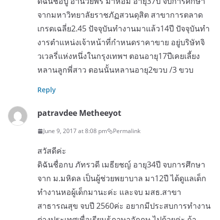
ดิฉันชื่อปู อำนวยพร มาหอม อายุ37ปี จบการศึกษา
จากมหาวิทยาลัยราชภัฏสวนดุสิต สาขาการตลาด
เกรดเฉลี่ย2.45 ปัจจุบันทำงานมาแล้ว14ปี ปัจจุบันทำ
งารตำแหน่งเจ้าหน้าที่กำหนดราคาขาย อยู่บริษัทจิ
วเวลรี่แห่งหนึ่งในกรุงเทพฯ ตอนอายุ17ปีเคยเลี้ยง
หลานลูกพี่สาว ตอนนั้นหลานอายุ2ขวบ /3 ขวบ
Reply
patravdee Metheeyot
June 9, 2017 at 8:08 pm
Permalink
สวัสดีค่ะ
ดิฉันชื่อกบ ภัทรวดี เมธียชญ์ อายุ34ปี จบการศึกษา
จาก ม.มหิดล เป็นผู้ช่วยพยาบาล มา12ปี ได้ดูแลเด็ก
ทำงานหอผู้เด็กมานะค่ะ และจบ มสธ.สาขา
สาธารณสุข จบปี 2560ค่ะ อยากมีประสบการทำงาน
ต่างประเทศเพื่อเรียนรู้ภาษาอักฤษ ไปด้วยค่ะ ถ้า