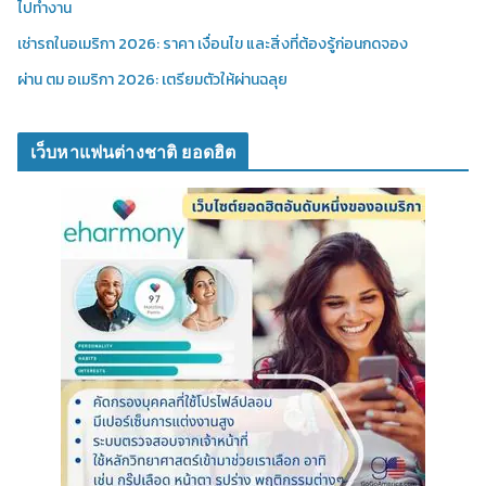
ไปทำงาน
เช่ารถในอเมริกา 2026: ราคา เงื่อนไข และสิ่งที่ต้องรู้ก่อนกดจอง
ผ่าน ตม อเมริกา 2026: เตรียมตัวให้ผ่านฉลุย
เว็บหาแฟนต่างชาติ ยอดฮิต