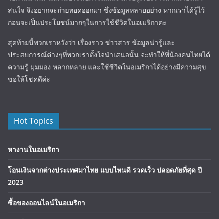
สนใจ จึงอยากจะถ่ายทอดออกมา ซึ่งข้อมูลหลายอย่าง หากเราได้รู้ไว้
ก่อนจะเป็นประโยชน์มากๆในการใช้ชีวิตในอเมริกาค่ะ
สุดท้ายนี้พวกเราหวังว่า เรื่องราว ข่าวสาร ข้อมูลน่ารู้และ
ประสบการณ์ต่างๆที่พวกเราตั้งใจนำเสนอนั้น จะทำให้พี่น้องคนไทยได้
ความรู้ มุมมอง หลากหลาย และใช้ชีวิตในอเมริกาได้อย่างมีความสุข
ขอให้โชคดีค่ะ
Hot Topics
หางานในอเมริกา
โอนเงินจากต่างประเทศมาไทย แบบไหนดี รวดเร็ว ปลอดภัยที่สุด ปี
2023
ซื้อของออนไลน์ในอเมริกา