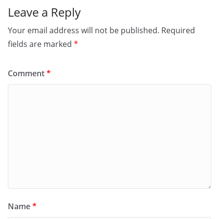
Leave a Reply
Your email address will not be published.
Required
fields are marked
*
Comment
*
Name
*