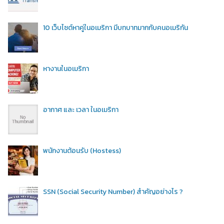
10 เว็บไซต์หาคู่ในอเมริกา มีบทบาทมากกับคนอเมริกัน
หางานในอเมริกา
อากาศ และ เวลา ในอเมริกา
พนักงานต้อนรับ (Hostess)
SSN (Social Security Number) สำคัญอย่างไร ?