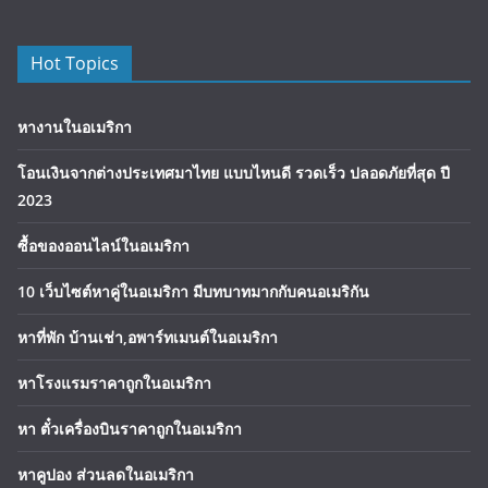
Hot Topics
หางานในอเมริกา
โอนเงินจากต่างประเทศมาไทย แบบไหนดี รวดเร็ว ปลอดภัยที่สุด ปี
2023
ซื้อของออนไลน์ในอเมริกา
10 เว็บไซต์หาคู่ในอเมริกา มีบทบาทมากกับคนอเมริกัน
หาที่พัก บ้านเช่า,อพาร์ทเมนต์ในอเมริกา
หาโรงแรมราคาถูกในอเมริกา
หา ตั๋วเครื่องบินราคาถูกในอเมริกา
หาคูปอง ส่วนลดในอเมริกา