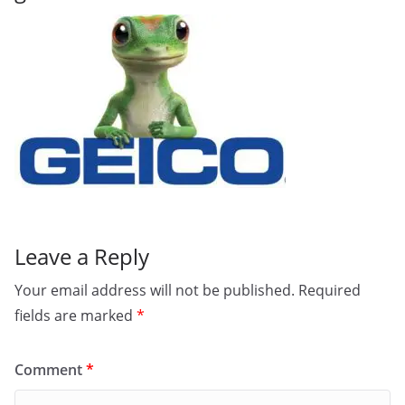
Leave a Reply
Your email address will not be published.
Required
fields are marked
*
Comment
*