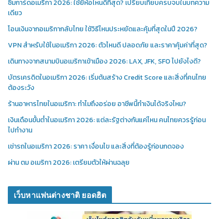
ซิมการ์ดอเมริกา 2026: ใช้ยี่ห้อไหนดีที่สุด? เปรียบเทียบครบจบในบทความ
เดียว
โอนเงินจากอเมริกากลับไทย ใช้วิธีไหนประหยัดและคุ้มที่สุดในปี 2026?
VPN สำหรับใช้ในอเมริกา 2026: ตัวไหนดี ปลอดภัย และราคาคุ้มค่าที่สุด?
เดินทางจากสนามบินอเมริกาเข้าเมือง 2026: LAX, JFK, SFO ไปยังไงดี?
บัตรเครดิตในอเมริกา 2026: เริ่มต้นสร้าง Credit Score และสิ่งที่คนไทย
ต้องระวัง
ร้านอาหารไทยในอเมริกา: ทำไมถึงอร่อย อาชีพนี้ทำเงินได้จริงไหม?
เงินเดือนขั้นต่ำในอเมริกา 2026: แต่ละรัฐต่างกันแค่ไหน คนไทยควรรู้ก่อน
ไปทำงาน
เช่ารถในอเมริกา 2026: ราคา เงื่อนไข และสิ่งที่ต้องรู้ก่อนกดจอง
ผ่าน ตม อเมริกา 2026: เตรียมตัวให้ผ่านฉลุย
เว็บหาแฟนต่างชาติ ยอดฮิต