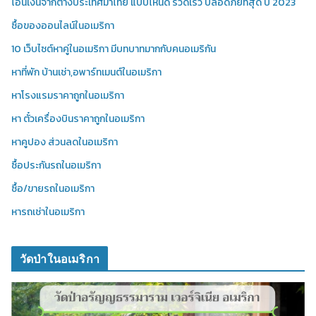
โอนเงินจากต่างประเทศมาไทย แบบไหนดี รวดเร็ว ปลอดภัยที่สุด ปี 2023
ซื้อของออนไลน์ในอเมริกา
10 เว็บไซต์หาคู่ในอเมริกา มีบทบาทมากกับคนอเมริกัน
หาที่พัก บ้านเช่า,อพาร์ทเมนต์ในอเมริกา
หาโรงแรมราคาถูกในอเมริกา
หา ตั๋วเครื่องบินราคาถูกในอเมริกา
หาคูปอง ส่วนลดในอเมริกา
ซื้อประกันรถในอเมริกา
ซื้อ/ขายรถในอเมริกา
หารถเช่าในอเมริกา
วัดป่าในอเมริกา