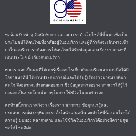
ขอต้อนรับเข้าสู่ GoGoAmerica.com เราทำเว็บไซต์นี้ขึ้นมาเพื่อเป็น
ประโยชน์ให้คนไทยที่อาศัยอยู่ในอเมริกา และผู้ที่กำลังจะเดินทางเข้า
มาในอเมริกา เราต้องการให้คนไทยได้รับข้อมูลและเรื่องราวต่างๆที่
เป็นประโยชน์ เกี่ยวกับอเมริกา
พวกเราเคยเป็นคนที่ไม่เคยรู้เรื่องอะไรเกี่ยวกับอเมริกาเลย แต่เมื่อได้มี
โอกาสมาที่นี่ ได้ผ่านประสบการณ์และได้รับรู้เรื่องราวมากมายที่น่า
สนใจ จึงอยากจะถ่ายทอดออกมา ซึ่งข้อมูลหลายอย่าง หากเราได้รู้ไว้
ก่อนจะเป็นประโยชน์มากๆในการใช้ชีวิตในอเมริกาค่ะ
สุดท้ายนี้พวกเราหวังว่า เรื่องราว ข่าวสาร ข้อมูลน่ารู้และ
ประสบการณ์ต่างๆที่พวกเราตั้งใจนำเสนอนั้น จะทำให้พี่น้องคนไทยได้
ความรู้ มุมมอง หลากหลาย และใช้ชีวิตในอเมริกาได้อย่างมีความสุข
ขอให้โชคดีค่ะ