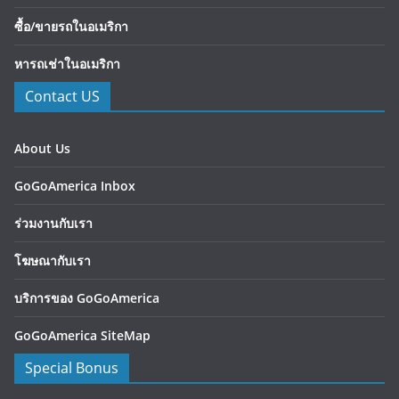
ซื้อ/ขายรถในอเมริกา
หารถเช่าในอเมริกา
Contact US
About Us
GoGoAmerica Inbox
ร่วมงานกับเรา
โฆษณากับเรา
บริการของ GoGoAmerica
GoGoAmerica SiteMap
Special Bonus