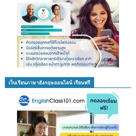
เว็บเรียนภาษาอังกฤษออนไลน์ เรียนฟรี