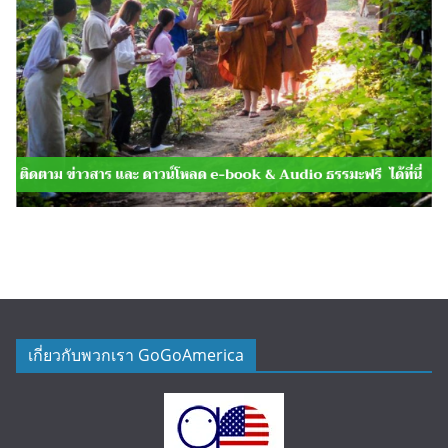
เกี่ยวกับพวกเรา GoGoAmerica