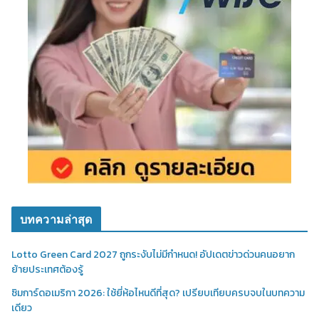
บทความล่าสุด
Lotto Green Card 2027 ถูกระงับไม่มีกำหนด! อัปเดตข่าวด่วนคนอยาก
ย้ายประเทศต้องรู้
ซิมการ์ดอเมริกา 2026: ใช้ยี่ห้อไหนดีที่สุด? เปรียบเทียบครบจบในบทความ
เดียว