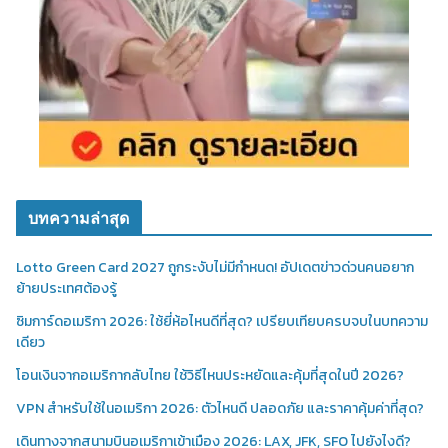
บทความล่าสุด
Lotto Green Card 2027 ถูกระงับไม่มีกำหนด! อัปเดตข่าวด่วนคนอยาก
ย้ายประเทศต้องรู้
ซิมการ์ดอเมริกา 2026: ใช้ยี่ห้อไหนดีที่สุด? เปรียบเทียบครบจบในบทความ
เดียว
โอนเงินจากอเมริกากลับไทย ใช้วิธีไหนประหยัดและคุ้มที่สุดในปี 2026?
VPN สำหรับใช้ในอเมริกา 2026: ตัวไหนดี ปลอดภัย และราคาคุ้มค่าที่สุด?
เดินทางจากสนามบินอเมริกาเข้าเมือง 2026: LAX, JFK, SFO ไปยังไงดี?