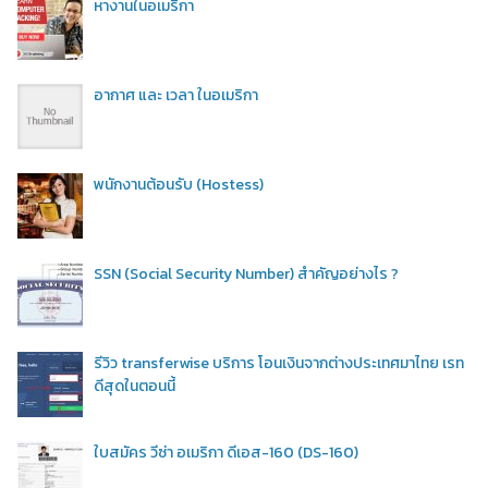
หางานในอเมริกา
อากาศ และ เวลา ในอเมริกา
พนักงานต้อนรับ (Hostess)
SSN (Social Security Number) สำคัญอย่างไร ?
รีวิว transferwise บริการ โอนเงินจากต่างประเทศมาไทย เรท
ดีสุดในตอนนี้
ใบสมัคร วีซ่า อเมริกา ดีเอส-160 (DS-160)