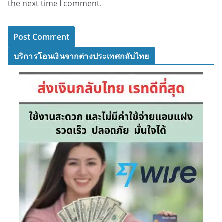
the next time I comment.
บริการโอนเงินจากต่างประเทศกลับไทย