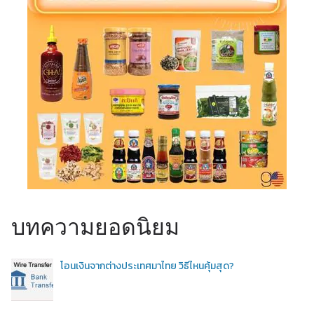
บทความยอดนิยม
โอนเงินจากต่างประเทศมาไทย วิธีไหนคุ้มสุด?