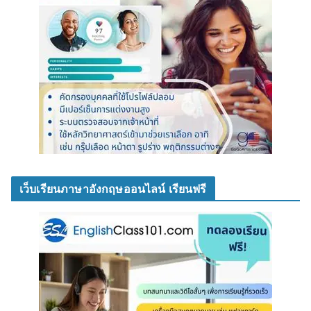
เว็บเรียนภาษาอังกฤษออนไลน์ เรียนฟรี