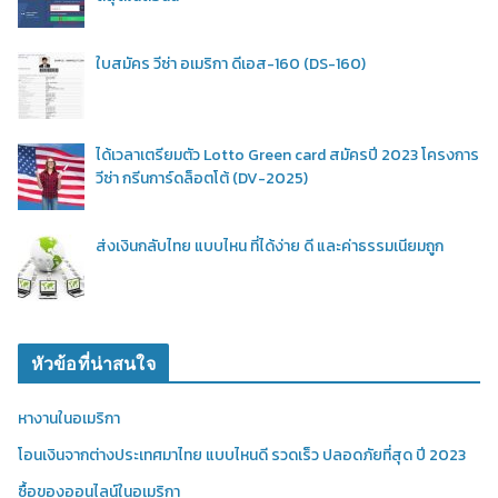
ใบสมัคร วีซ่า อเมริกา ดีเอส-160 (DS-160)
ได้เวลาเตรียมตัว Lotto Green card สมัครปี 2023 โครงการ
วีซ่า กรีนการ์ดล็อตโต้ (DV-2025)
ส่งเงินกลับไทย แบบไหน ที่ได้ง่าย ดี และค่าธรรมเนียมถูก
หัวข้อที่น่าสนใจ
หางานในอเมริกา
โอนเงินจากต่างประเทศมาไทย แบบไหนดี รวดเร็ว ปลอดภัยที่สุด ปี 2023
ซื้อของออนไลน์ในอเมริกา