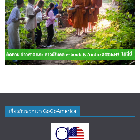
เกี่ยวกับพวกเรา GoGoAmerica