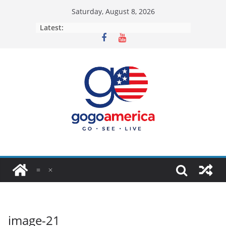
Skip
Saturday, August 8, 2026
to
Latest:
content
image-21