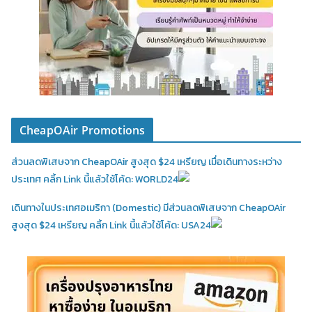
CheapOAir Promotions
ส่วนลดพิเสษจาก CheapOAir สูงสุด $24 เหรียญ เมื่อเดินทางระหว่าง
ประเทศ คลิ้ก Link นี้แล้วใช้โค้ด: WORLD24
เดินทางในประเทศอเมริกา (Domestic)
มีส่วนลดพิเสษจาก CheapOAir
สูงสุด $24 เหรียญ คลิ้ก Link นี้แล้วใช้โค้ด: USA24