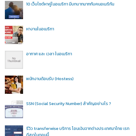
10 เว็บไซต์หาคู่ในอเมริกา มีบทบาทมากกับคนอเมริกัน
หางานในอเมริกา
อากาศ และ เวลา ในอเมริกา
พนักงานต้อนรับ (Hostess)
SSN (Social Security Number) สำคัญอย่างไร ?
รีวิว transferwise บริการ โอนเงินจากต่างประเทศมาไทย เรท
ดีสุดในตอนนี้