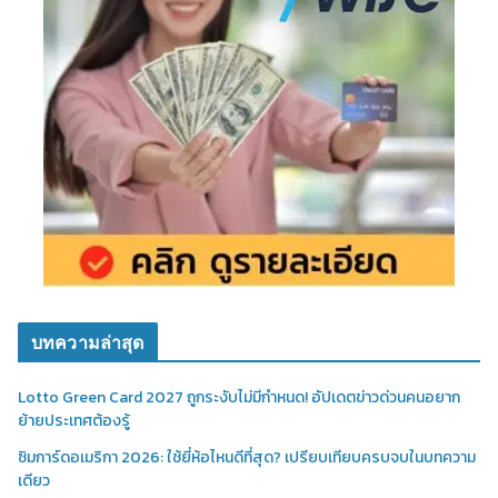
บทความล่าสุด
Lotto Green Card 2027 ถูกระงับไม่มีกำหนด! อัปเดตข่าวด่วนคนอยาก
ย้ายประเทศต้องรู้
ซิมการ์ดอเมริกา 2026: ใช้ยี่ห้อไหนดีที่สุด? เปรียบเทียบครบจบในบทความ
เดียว