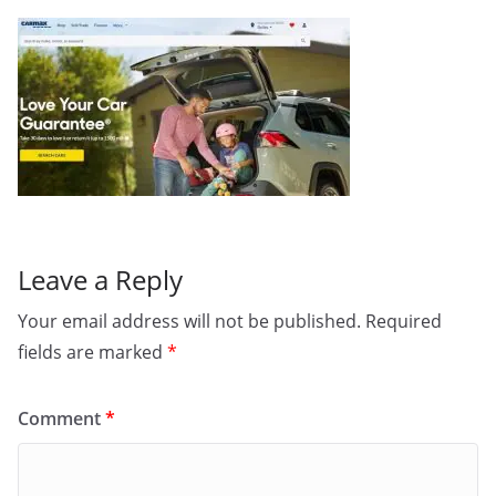
Leave a Reply
Your email address will not be published.
Required
fields are marked
*
Comment
*