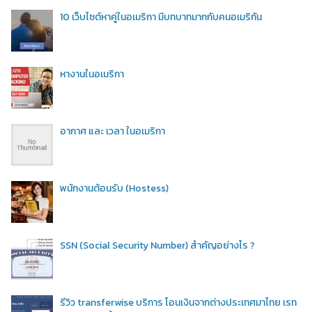
10 เว็บไซต์หาคู่ในอเมริกา มีบทบาทมากกับคนอเมริกัน
หางานในอเมริกา
อากาศ และ เวลา ในอเมริกา
พนักงานต้อนรับ (Hostess)
SSN (Social Security Number) สำคัญอย่างไร ?
รีวิว transferwise บริการ โอนเงินจากต่างประเทศมาไทย เรท