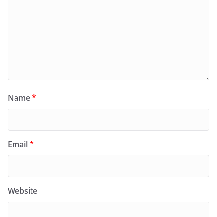
Name
*
Email
*
Website