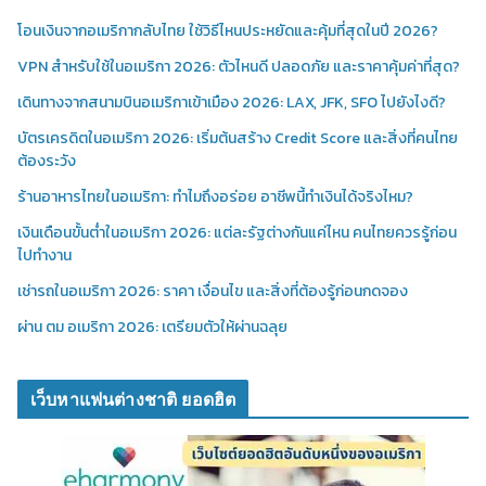
โอนเงินจากอเมริกากลับไทย ใช้วิธีไหนประหยัดและคุ้มที่สุดในปี 2026?
VPN สำหรับใช้ในอเมริกา 2026: ตัวไหนดี ปลอดภัย และราคาคุ้มค่าที่สุด?
เดินทางจากสนามบินอเมริกาเข้าเมือง 2026: LAX, JFK, SFO ไปยังไงดี?
บัตรเครดิตในอเมริกา 2026: เริ่มต้นสร้าง Credit Score และสิ่งที่คนไทย
ต้องระวัง
ร้านอาหารไทยในอเมริกา: ทำไมถึงอร่อย อาชีพนี้ทำเงินได้จริงไหม?
เงินเดือนขั้นต่ำในอเมริกา 2026: แต่ละรัฐต่างกันแค่ไหน คนไทยควรรู้ก่อน
ไปทำงาน
เช่ารถในอเมริกา 2026: ราคา เงื่อนไข และสิ่งที่ต้องรู้ก่อนกดจอง
ผ่าน ตม อเมริกา 2026: เตรียมตัวให้ผ่านฉลุย
เว็บหาแฟนต่างชาติ ยอดฮิต