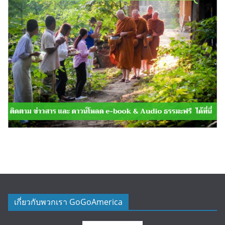
เกี่ยวกับพวกเรา GoGoAmerica