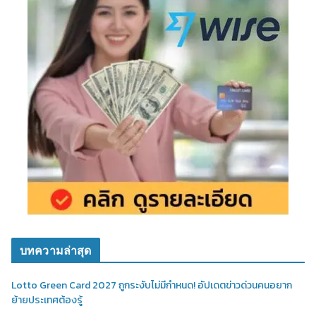
บทความล่าสุด
Lotto Green Card 2027 ถูกระงับไม่มีกำหนด! อัปเดตข่าวด่วนคนอยาก
ย้ายประเทศต้องรู้