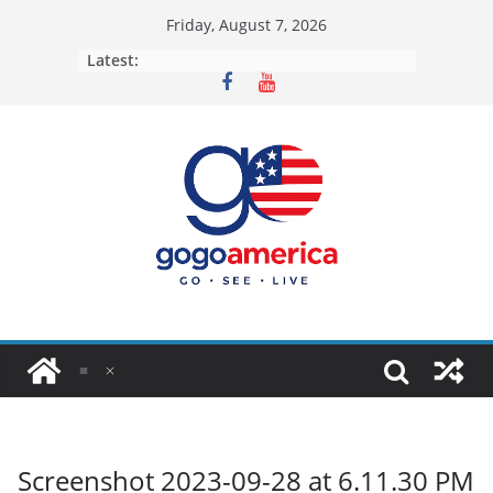
Skip
Friday, August 7, 2026
to
Latest:
content
Screenshot 2023-09-28 at 6.11.30 PM