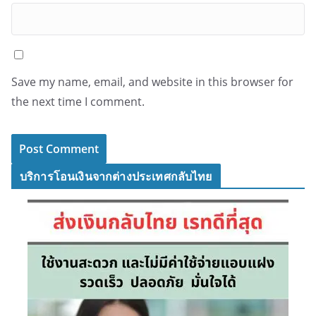
Save my name, email, and website in this browser for
the next time I comment.
บริการโอนเงินจากต่างประเทศกลับไทย