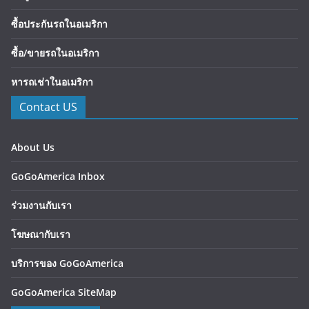
ซื้อประกันรถในอเมริกา
ซื้อ/ขายรถในอเมริกา
หารถเช่าในอเมริกา
Contact US
About Us
GoGoAmerica Inbox
ร่วมงานกับเรา
โฆษณากับเรา
บริการของ GoGoAmerica
GoGoAmerica SiteMap