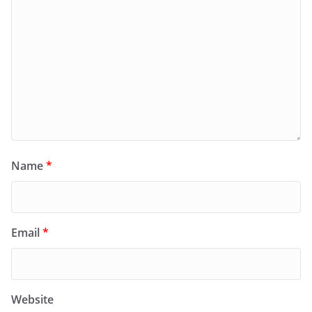
Name
*
Email
*
Website