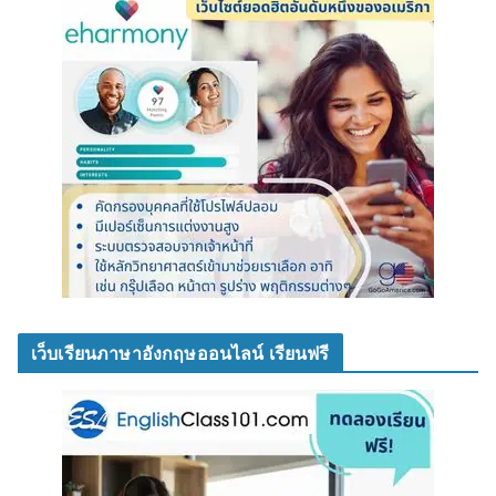
เว็บเรียนภาษาอังกฤษออนไลน์ เรียนฟรี