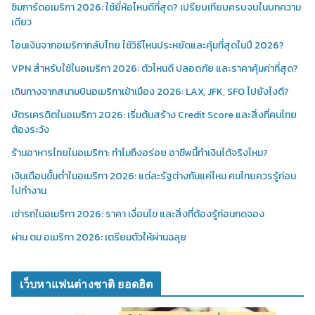
ซิมการ์ดอเมริกา 2026: ใช้ยี่ห้อไหนดีที่สุด? เปรียบเทียบครบจบในบทความ
เดียว
โอนเงินจากอเมริกากลับไทย ใช้วิธีไหนประหยัดและคุ้มที่สุดในปี 2026?
VPN สำหรับใช้ในอเมริกา 2026: ตัวไหนดี ปลอดภัย และราคาคุ้มค่าที่สุด?
เดินทางจากสนามบินอเมริกาเข้าเมือง 2026: LAX, JFK, SFO ไปยังไงดี?
บัตรเครดิตในอเมริกา 2026: เริ่มต้นสร้าง Credit Score และสิ่งที่คนไทย
ต้องระวัง
ร้านอาหารไทยในอเมริกา: ทำไมถึงอร่อย อาชีพนี้ทำเงินได้จริงไหม?
เงินเดือนขั้นต่ำในอเมริกา 2026: แต่ละรัฐต่างกันแค่ไหน คนไทยควรรู้ก่อน
ไปทำงาน
เช่ารถในอเมริกา 2026: ราคา เงื่อนไข และสิ่งที่ต้องรู้ก่อนกดจอง
ผ่าน ตม อเมริกา 2026: เตรียมตัวให้ผ่านฉลุย
เว็บหาแฟนต่างชาติ ยอดฮิต