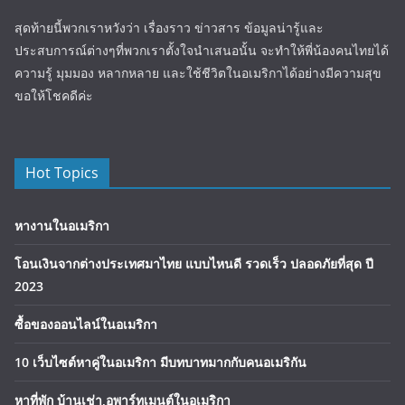
สุดท้ายนี้พวกเราหวังว่า เรื่องราว ข่าวสาร ข้อมูลน่ารู้และ
ประสบการณ์ต่างๆที่พวกเราตั้งใจนำเสนอนั้น จะทำให้พี่น้องคนไทยได้
ความรู้ มุมมอง หลากหลาย และใช้ชีวิตในอเมริกาได้อย่างมีความสุข
ขอให้โชคดีค่ะ
Hot Topics
หางานในอเมริกา
โอนเงินจากต่างประเทศมาไทย แบบไหนดี รวดเร็ว ปลอดภัยที่สุด ปี
2023
ซื้อของออนไลน์ในอเมริกา
10 เว็บไซต์หาคู่ในอเมริกา มีบทบาทมากกับคนอเมริกัน
หาที่พัก บ้านเช่า,อพาร์ทเมนต์ในอเมริกา