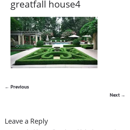
greatfall house4
← Previous
Next →
Leave a Reply