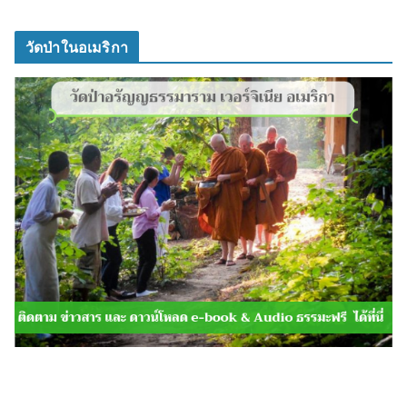
วัดป่าในอเมริกา