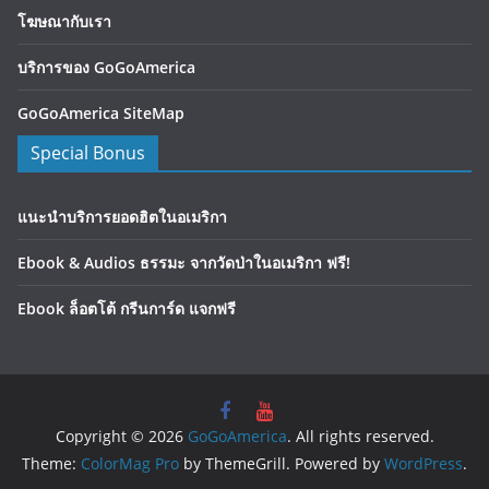
โฆษณากับเรา
บริการของ GoGoAmerica
GoGoAmerica SiteMap
Special Bonus
แนะนำบริการยอดฮิตในอเมริกา
Ebook & Audios ธรรมะ จากวัดป่าในอเมริกา ฟรี!
Ebook ล็อตโต้ กรีนการ์ด แจกฟรี
Copyright © 2026
GoGoAmerica
. All rights reserved.
Theme:
ColorMag Pro
by ThemeGrill. Powered by
WordPress
.