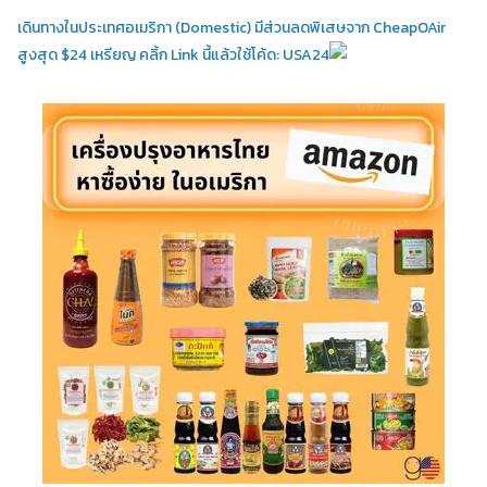
เดินทางในประเทศอเมริกา (Domestic)
มีส่วนลดพิเสษจาก CheapOAir
สูงสุด $24 เหรียญ คลิ้ก Link นี้แล้วใช้โค้ด: USA24