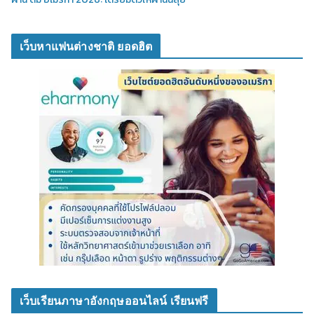
เว็บหาแฟนต่างชาติ ยอดฮิต
เว็บเรียนภาษาอังกฤษออนไลน์ เรียนฟรี