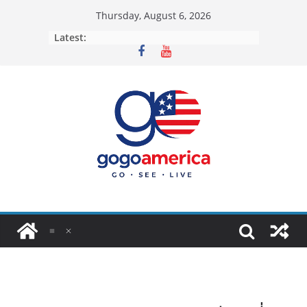
Skip
Thursday, August 6, 2026
to
Latest:
content