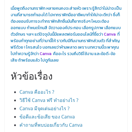
เมื่อพูดถึงงานกราฟิก หลายคนคงจะส่ายหัว เพราะรู้สึกว่าไม่น่าจะเป็น
งานที่สามารถทำเองได้ ไปหากราฟิกมืออาชีพมาทำให้น่าจะดีกว่า ซึ่งก็
ต้องยอมรับการจะทำกราฟิกสักชิ้นมันก็ยากจริงๆ ไหนจะต้อง
ออกแบบ กำหนดโทนสี จัดวางองค์ประกอบ เลือกรูปภาพ เลือกแบบ
ตัวอักษร ฯลฯ แต่ปัจจุบันนี้มีแพลตฟอร์มออนไลน์ที่ชื่อว่า
Canva
ที่
พร้อมทำทุกอย่างที่ว่ามานี้ให้ ราวกับมีทีมงานกราฟิกส่วนตัว ที่สำคัญ
ฟรีด้วย ! ใครสนใจ บอกเลยว่าห้ามพลาด เพราะบทความนี้จะพาคุณ
ไปทำความรู้จักว่า
Canva
คืออะไร รวมถึงวิธีใช้งาน และข้อดี-ข้อ
เสีย ถ้าพร้อมแล้ว ไปดูกันเลย
หัวข้อเรื่อง
Canva คืออะไร ?
วิธีใช้ Canva ฟรี ทำอย่างไร ?
Canva มีจุดเด่นอย่างไร ?
ข้อดีและข้อเสีย ของ Canva
คำถามที่พบบ่อยเกี่ยวกับ Canva