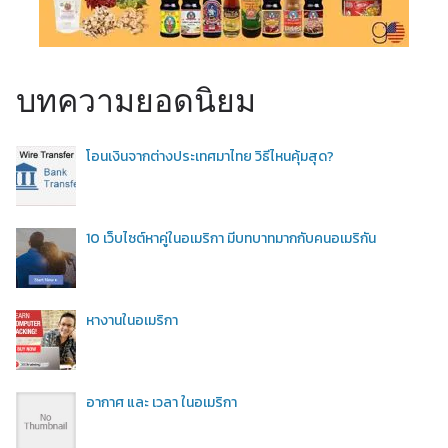
บทความยอดนิยม
โอนเงินจากต่างประเทศมาไทย วิธีไหนคุ้มสุด?
10 เว็บไซต์หาคู่ในอเมริกา มีบทบาทมากกับคนอเมริกัน
หางานในอเมริกา
อากาศ และ เวลา ในอเมริกา