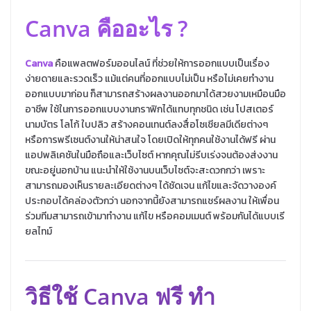
Canva คืออะไร ?
Canva
คือแพลตฟอร์มออนไลน์ ที่ช่วยให้การออกแบบเป็นเรื่อง
ง่ายดายและรวดเร็ว แม้แต่คนที่ออกแบบไม่เป็น หรือไม่เคยทำงาน
ออกแบบมาก่อน ก็สามารถสร้างผลงานออกมาได้สวยงามเหมือนมือ
อาชีพ ใช้ในการออกแบบงานกราฟิกได้แทบทุกชนิด เช่น โปสเตอร์
นามบัตร โลโก้ ใบปลิว สร้างคอนเทนต์ลงสื่อโซเชียลมีเดียต่างๆ
หรือการพรีเซนต์งานให้น่าสนใจ โดยเปิดให้ทุกคนใช้งานได้ฟรี ผ่าน
แอปพลิเคชันในมือถือและเว็บไซต์ หากคุณไม่รีบเร่งจนต้องส่งงาน
ขณะอยู่นอกบ้าน แนะนำให้ใช้งานบนเว็บไซต์จะสะดวกกว่า เพราะ
สามารถมองเห็นรายละเอียดต่างๆ ได้ชัดเจน แก้ไขและจัดวางองค์
ประกอบได้คล่องตัวกว่า นอกจากนี้ยังสามารถแชร์ผลงาน ให้เพื่อน
ร่วมทีมสามารถเข้ามาทำงาน แก้ไข หรือคอมเมนต์ พร้อมกันได้แบบเรี
ยลไทม์
วิธีใช้
Canva ฟรี ทำ