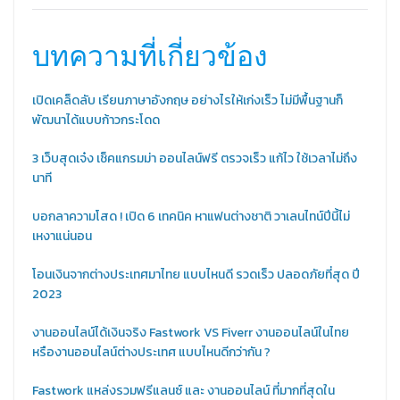
บทความที่เกี่ยวข้อง
เปิดเคล็ดลับ เรียนภาษาอังกฤษ อย่างไรให้เก่งเร็ว ไม่มีพื้นฐานก็
พัฒนาได้แบบก้าวกระโดด
3 เว็บสุดเจ๋ง เช็คแกรมม่า ออนไลน์ฟรี ตรวจเร็ว แก้ไว ใช้เวลาไม่ถึง
นาที
บอกลาความโสด ! เปิด 6 เทคนิค หาแฟนต่างชาติ วาเลนไทน์ปีนี้ไม่
เหงาแน่นอน
โอนเงินจากต่างประเทศมาไทย แบบไหนดี รวดเร็ว ปลอดภัยที่สุด ปี
2023
งานออนไลน์ได้เงินจริง Fastwork VS Fiverr งานออนไลน์ในไทย
หรืองานออนไลน์ต่างประเทศ แบบไหนดีกว่ากัน ?
Fastwork แหล่งรวมฟรีแลนซ์ และ งานออนไลน์ ที่มากที่สุดใน