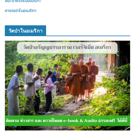
ซื้อ/ขายรถในอเมริกา
หารถเช่าในอเมริกา
วัดป่าในอเมริกา