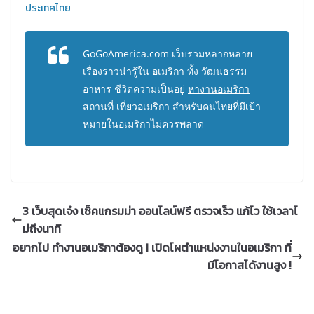
ประเทศไทย
GoGoAmerica.com เว็บรวมหลากหลาย
เรื่องราวน่ารู้ใน
อเมริกา
ทั้ง วัฒนธรรม
อาหาร ชีวิตความเป็นอยู่
หางานอเมริกา
สถานที่
เที่ยวอเมริกา
สำหรับคนไทยที่มีเป้า
หมายในอเมริกาไม่ควรพลาด
3 เว็บสุดเจ๋ง เช็คแกรมม่า ออนไลน์ฟรี ตรวจเร็ว แก้ไว ใช้เวลาไ
ม่ถึงนาที
อยากไป ทำงานอเมริกาต้องดู ! เปิดโผตำแหน่งงานในอเมริกา ที่
มีโอกาสได้งานสูง !