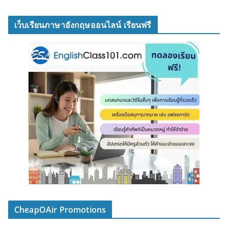
เว็บเรียนภาษาอังกฤษออนไลน์ เรียนฟรี
CheapOAir Promotions