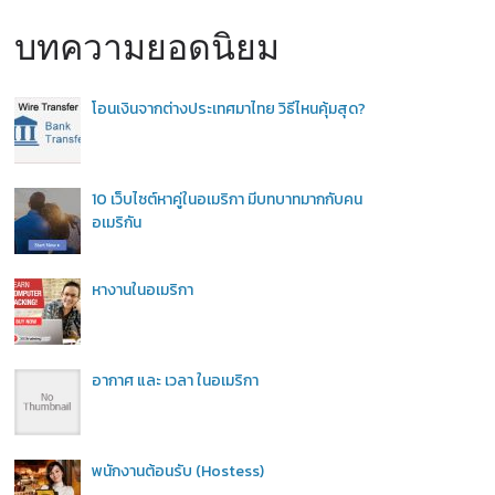
บทความยอดนิยม
โอนเงินจากต่างประเทศมาไทย วิธีไหนคุ้มสุด?
10 เว็บไซต์หาคู่ในอเมริกา มีบทบาทมากกับคน
อเมริกัน
หางานในอเมริกา
อากาศ และ เวลา ในอเมริกา
พนักงานต้อนรับ (Hostess)