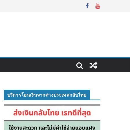
บริการโอนเงินจากต่างประเทศกลับไทย