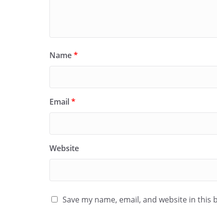
Name
*
Email
*
Website
Save my name, email, and website in this 