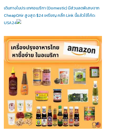
เดินทางในประเทศอเมริกา (Domestic)
มีส่วนลดพิเสษจาก
CheapOAir สูงสุด $24 เหรียญ คลิ้ก Link นี้แล้วใช้โค้ด:
USA24