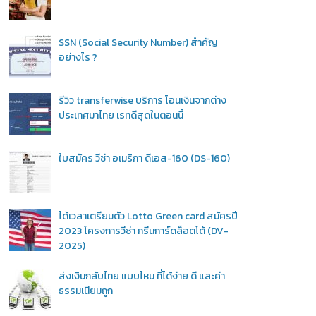
SSN (Social Security Number) สำคัญ
อย่างไร ?
รีวิว transferwise บริการ โอนเงินจากต่าง
ประเทศมาไทย เรทดีสุดในตอนนี้
ใบสมัคร วีซ่า อเมริกา ดีเอส-160 (DS-160)
ได้เวลาเตรียมตัว Lotto Green card สมัครปี
2023 โครงการวีซ่า กรีนการ์ดล็อตโต้ (DV-
2025)
ส่งเงินกลับไทย แบบไหน ที่ได้ง่าย ดี และค่า
ธรรมเนียมถูก