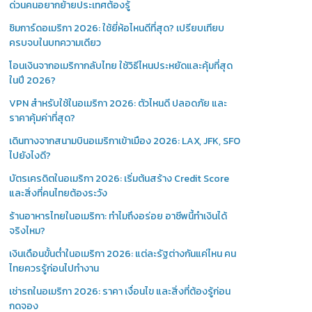
ด่วนคนอยากย้ายประเทศต้องรู้
ซิมการ์ดอเมริกา 2026: ใช้ยี่ห้อไหนดีที่สุด? เปรียบเทียบ
ครบจบในบทความเดียว
โอนเงินจากอเมริกากลับไทย ใช้วิธีไหนประหยัดและคุ้มที่สุด
ในปี 2026?
VPN สำหรับใช้ในอเมริกา 2026: ตัวไหนดี ปลอดภัย และ
ราคาคุ้มค่าที่สุด?
เดินทางจากสนามบินอเมริกาเข้าเมือง 2026: LAX, JFK, SFO
ไปยังไงดี?
บัตรเครดิตในอเมริกา 2026: เริ่มต้นสร้าง Credit Score
และสิ่งที่คนไทยต้องระวัง
ร้านอาหารไทยในอเมริกา: ทำไมถึงอร่อย อาชีพนี้ทำเงินได้
จริงไหม?
เงินเดือนขั้นต่ำในอเมริกา 2026: แต่ละรัฐต่างกันแค่ไหน คน
ไทยควรรู้ก่อนไปทำงาน
เช่ารถในอเมริกา 2026: ราคา เงื่อนไข และสิ่งที่ต้องรู้ก่อน
กดจอง