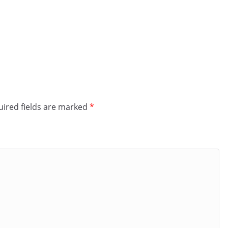
ired fields are marked
*