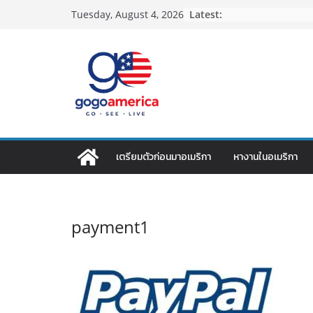
Skip
Latest:
Tuesday, August 4, 2026
to
content
เตรียมตัวก่อนมาอเมริกา
หางานในอเมริกา
payment1