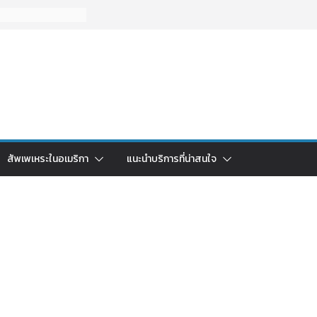
สัพเพเหระในอเมริกา
แนะนำบริการที่น่าสนใจ