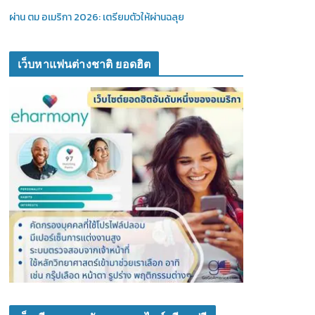
ผ่าน ตม อเมริกา 2026: เตรียมตัวให้ผ่านฉลุย
เว็บหาแฟนต่างชาติ ยอดฮิต