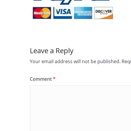
Leave a Reply
Your email address will not be published.
Requ
Comment
*