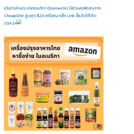
เดินทางในประเทศอเมริกา (Domestic)
มีส่วนลดพิเสษจาก
CheapOAir สูงสุด $24 เหรียญ คลิ้ก Link นี้แล้วใช้โค้ด:
USA24