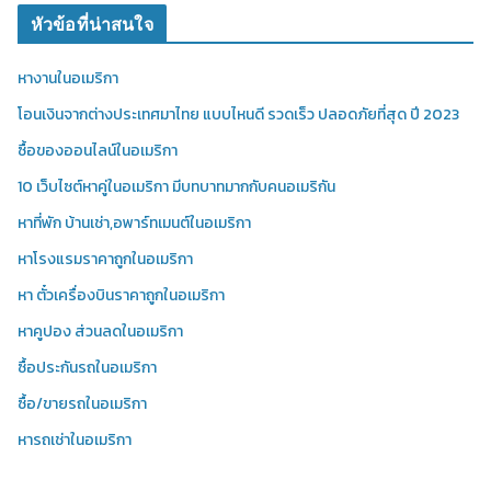
หัวข้อที่น่าสนใจ
หางานในอเมริกา
โอนเงินจากต่างประเทศมาไทย แบบไหนดี รวดเร็ว ปลอดภัยที่สุด ปี 2023
ซื้อของออนไลน์ในอเมริกา
10 เว็บไซต์หาคู่ในอเมริกา มีบทบาทมากกับคนอเมริกัน
หาที่พัก บ้านเช่า,อพาร์ทเมนต์ในอเมริกา
หาโรงแรมราคาถูกในอเมริกา
หา ตั๋วเครื่องบินราคาถูกในอเมริกา
หาคูปอง ส่วนลดในอเมริกา
ซื้อประกันรถในอเมริกา
ซื้อ/ขายรถในอเมริกา
หารถเช่าในอเมริกา