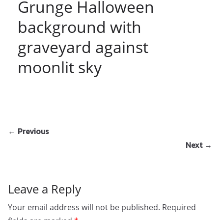
Grunge Halloween
background with
graveyard against
moonlit sky
← Previous
Next →
Leave a Reply
Your email address will not be published.
Required