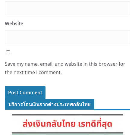
Website
Save my name, email, and website in this browser for
the next time I comment.
บริการโอนเงินจากต่างประเทศกลับไทย