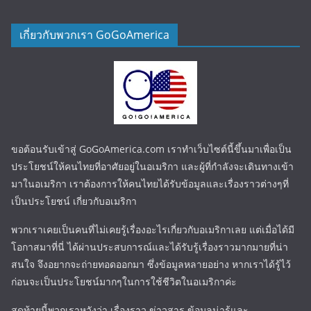
เกี่ยวกับพวกเรา GoGoAmerica
ขอต้อนรับเข้าสู่ GoGoAmerica.com เราทำเว็บไซต์นี้ขึ้นมาเพื่อเป็น
ประโยชน์ให้คนไทยที่อาศัยอยู่ในอเมริกา และผู้ที่กำลังจะเดินทางเข้า
มาในอเมริกา เราต้องการให้คนไทยได้รับข้อมูลและเรื่องราวต่างๆที่
เป็นประโยชน์ เกี่ยวกับอเมริกา
พวกเราเคยเป็นคนที่ไม่เคยรู้เรื่องอะไรเกี่ยวกับอเมริกาเลย แต่เมื่อได้มี
โอกาสมาที่นี่ ได้ผ่านประสบการณ์และได้รับรู้เรื่องราวมากมายที่น่า
สนใจ จึงอยากจะถ่ายทอดออกมา ซึ่งข้อมูลหลายอย่าง หากเราได้รู้ไว้
ก่อนจะเป็นประโยชน์มากๆในการใช้ชีวิตในอเมริกาค่ะ
สุดท้ายนี้พวกเราหวังว่า เรื่องราว ข่าวสาร ข้อมูลน่ารู้และ