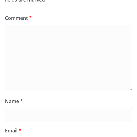
Comment
*
Name
*
Email
*