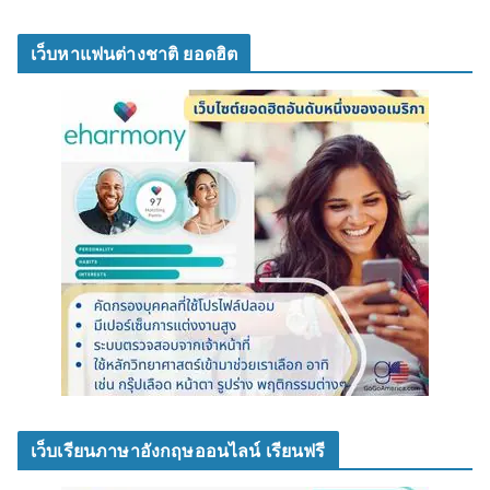
เว็บหาแฟนต่างชาติ ยอดฮิต
เว็บเรียนภาษาอังกฤษออนไลน์ เรียนฟรี