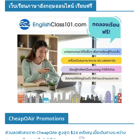
เว็บเรียนภาษาอังกฤษออนไลน์ เรียนฟรี
CheapOAir Promotions
ส่วนลดพิเสษจาก CheapOAir สูงสุด $24 เหรียญ เมื่อเดินทางระหว่าง