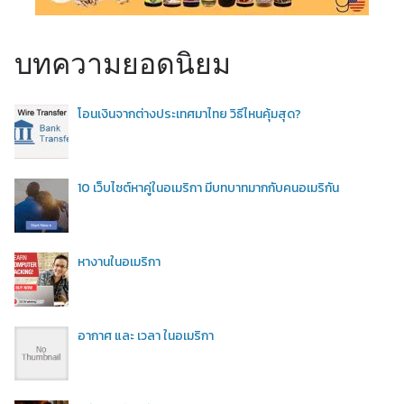
บทความยอดนิยม
โอนเงินจากต่างประเทศมาไทย วิธีไหนคุ้มสุด?
10 เว็บไซต์หาคู่ในอเมริกา มีบทบาทมากกับคนอเมริกัน
หางานในอเมริกา
อากาศ และ เวลา ในอเมริกา