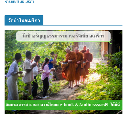
หารถเช่าในอเมริกา
วัดป่าในอเมริกา