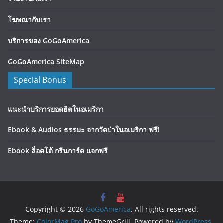
โฆษณากับเรา
บริการของ GoGoAmerica
GoGoAmerica SiteMap
Special Bonus
แนะนำบริการยอดฮิตในอเมริกา
Ebook & Audios ธรรมะ จากวัดป่าในอเมริกา ฟรี!
Ebook ล็อตโต้ กรีนการ์ด แจกฟรี
Copyright © 2026
GoGoAmerica
. All rights reserved.
Theme:
ColorMag Pro
by ThemeGrill. Powered by
WordPress
.