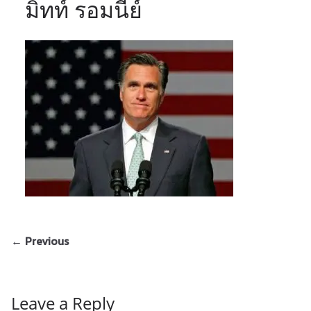
มิทท์ รอมนีย์
← Previous
Leave a Reply