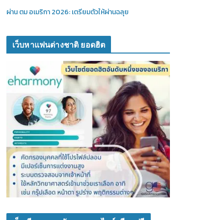
ผ่าน ตม อเมริกา 2026: เตรียมตัวให้ผ่านฉลุย
เว็บหาแฟนต่างชาติ ยอดฮิต