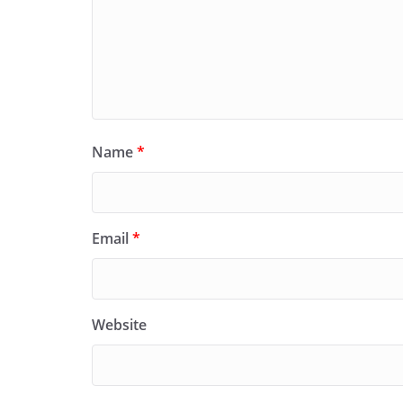
Name
*
Email
*
Website