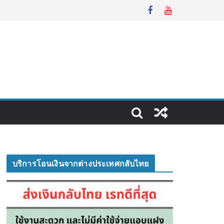
บริการโอนเงินจากต่างประเทศกลับไทย