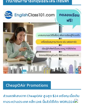
เว็บเรียนภาษาอังกฤษออนไลน์ เรียนฟรี
CheapOAir Promotions
ส่วนลดพิเสษจาก CheapOAir สูงสุด $24 เหรียญ เมื่อเดิน
ทางระหว่างประเทศ คลิ้ก Link นี้แล้วใช้โค้ด: WORLD24