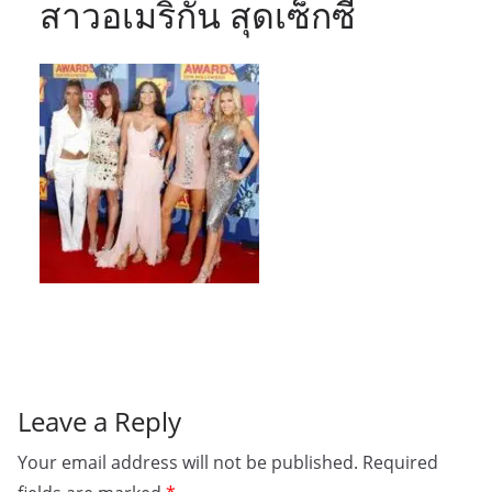
สาวอเมริกัน สุดเซ็กซี่
Leave a Reply
Your email address will not be published.
Required