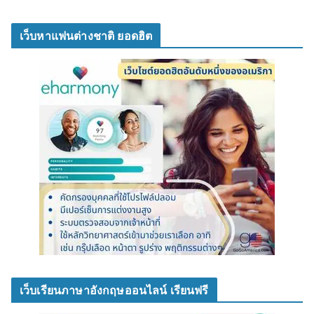
เว็บหาแฟนต่างชาติ ยอดฮิต
เว็บเรียนภาษาอังกฤษออนไลน์ เรียนฟรี