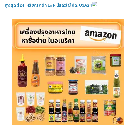
สูงสุด $24 เหรียญ คลิ้ก Link นี้แล้วใช้โค้ด: USA24