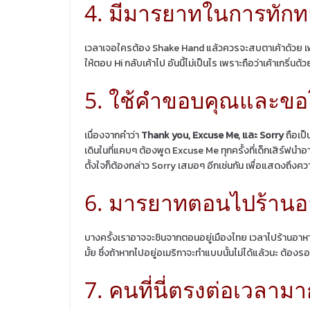
4. มีมารยาทในการทักทา
เวลาเจอใครต้อง Shake Hand แล้วควรจะสบตาเค้าด้วย เพร
ให้ตอบ Hi กลับเค้าไป อันนี้ไม่เป็นไร เพราะถือว่าเค้าเกริ่นด้
5. ใช้คำขอบคุณและขอโ
เนื่องจากคำว่า
Thank you, Excuse Me, และ Sorry
ถือเป็
เดินในที่แคบๆ ต้องพูด Excuse Me ทุกครั้งที่เด็กเสิร์ฟน
ตั้งใจก็ต้องกล่าว Sorry เสมอๆ อีกเช่นกัน เพื่อแสดงถึงค
6. มารยาทตอนไปร้าน
บางครั้งเราอาจจะชินจากตอนอยู่เมืองไทย เวลาไปร้านอาหาร
มั้ย ซึ่งถ้าหากไปอยู่อเมริกาจะทำแบบนั้นไม่ได้แล้วนะ ต้
7. คนที่นี่ตรงต่อเวลาม