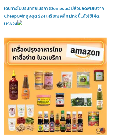
เดินทางในประเทศอเมริกา (Domestic)
มีส่วนลดพิเสษจาก
CheapOAir สูงสุด $24 เหรียญ คลิ้ก Link นี้แล้วใช้โค้ด:
USA24