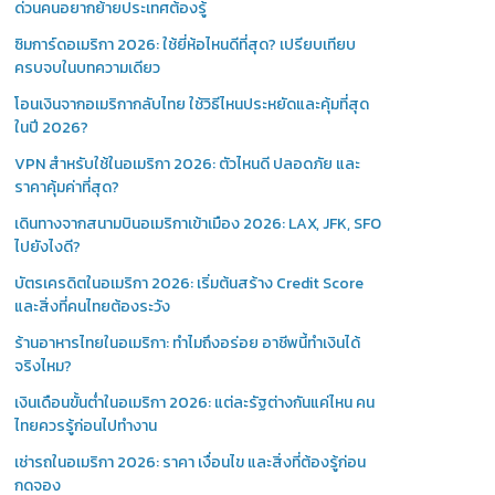
ด่วนคนอยากย้ายประเทศต้องรู้
ซิมการ์ดอเมริกา 2026: ใช้ยี่ห้อไหนดีที่สุด? เปรียบเทียบ
ครบจบในบทความเดียว
โอนเงินจากอเมริกากลับไทย ใช้วิธีไหนประหยัดและคุ้มที่สุด
ในปี 2026?
VPN สำหรับใช้ในอเมริกา 2026: ตัวไหนดี ปลอดภัย และ
ราคาคุ้มค่าที่สุด?
เดินทางจากสนามบินอเมริกาเข้าเมือง 2026: LAX, JFK, SFO
ไปยังไงดี?
บัตรเครดิตในอเมริกา 2026: เริ่มต้นสร้าง Credit Score
และสิ่งที่คนไทยต้องระวัง
ร้านอาหารไทยในอเมริกา: ทำไมถึงอร่อย อาชีพนี้ทำเงินได้
จริงไหม?
เงินเดือนขั้นต่ำในอเมริกา 2026: แต่ละรัฐต่างกันแค่ไหน คน
ไทยควรรู้ก่อนไปทำงาน
เช่ารถในอเมริกา 2026: ราคา เงื่อนไข และสิ่งที่ต้องรู้ก่อน
กดจอง