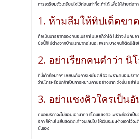
การเตรียมตัวเตรียมใจไว้ก่อนเท่าที่จะทำได้ เพื่อให้ง่ายต่อกา
1. ห้ามลืมให้ทิปเด็ดขาด
ถือเป็นมารยาทของคนอเมริกาไปเลยก็ว่าได้ ไม่ว่าจะไปกินอา
ข้อนี้ก็ไม่ต่างจากบ้านเรามากอ่ะเนอะ เพราะบางคนก็ติดนิสัยใ
2. อย่าเรียกคนดำว่า นิโ
ที่นี่เค้าถือมากๆ เลยนะกับการเหยียดสีผิว เพราะคนอเมริก
ว่านิโกรหรือนิกก้าเป็นการหยาบคายอย่างมาก ดังนั้น อย่าไปเ
3. อย่าแซงคิวใครเป็นอันด
คนอเมริกาจะไม่ชอบเอามากๆ ที่โดนแซงคิว เพราะถือว่าเป็นนิ
ริกา ก็ห้ามไปยืนชิดติดเค้าจนเกินไป ให้เว้นระยะห่างเอาไว้จะดีท
นั่นเอง