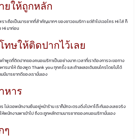
ยให้ถูกหลัก
าะถือเป็นมารยาทที่สำคัญมากๆ ของชาวอเมริกา แต่ถ้าไปเจอใคร Hi ใส่ ก็
วย Hi มาก่อน
ทษให้ติดปากไว้เลย
นคำพูดที่ติดปากของคนอเมริกาเป็นอย่างมาก เวลาที่เราต้องการจะขอทาง
ำอาหารมาให้ ต้องพูด Thank you ทุกครั้ง และถ้าเผลอเดินชนใครโดยไม่ได้
วามมีมารยาทดีของเรานั่นเอง
อาหาร
 ไม่เจอพนักงานยืนอยู่หน้าร้าน เราก็มักจะตรงดิ่งไปหาโต๊ะกันเองเลยจริง
องรอให้พนักงานพาเข้าไป ถึงจะถูกหลักตามมารยาทของคนอเมริกานั่นเอง
ากๆ