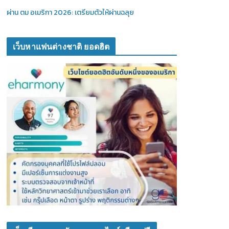
ผ่าน ตม อเมริกา 2026: เตรียมตัวให้ผ่านฉลุย
เว็บหาแฟนต่างชาติ ยอดฮิต