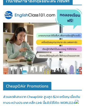
เว็บเรียนภาษาอังกฤษออนไลน์ เรียนฟรี
CheapOAir Promotions
ส่วนลดพิเสษจาก CheapOAir สูงสุด $24 เหรียญ เมื่อเดิน
ทางระหว่างประเทศ คลิ้ก Link นี้แล้วใช้โค้ด: WORLD24