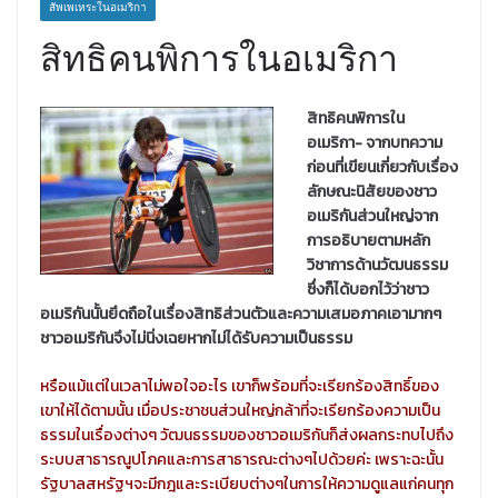
สัพเพเหระในอเมริกา
สิทธิคนพิการในอเมริกา
สิทธิคนพิการใน
อเมริกา- จากบทความ
ก่อนที่เขียนเกี่ยวกับเรื่อง
ลักษณะนิสัยของชาว
อเมริกันส่วนใหญ่จาก
การอธิบายตามหลัก
วิชาการด้านวัฒนธรรม
ซึ่งก็ได้บอกไว้ว่าชาว
อเมริกันนั้นยึดถือในเรื่องสิทธิส่วนตัวและความเสมอภาคเอามากๆ
ชาวอเมริกันจึงไม่นิ่งเฉยหากไม่ได้รับความเป็นธรรม
หรือแม้แต่ในเวลาไม่พอใจอะไร เขาก็พร้อมที่จะเรียกร้องสิทธิ์ของ
เขาให้ได้ตามนั้น เมื่อประชาชนส่วนใหญ่กล้าที่จะเรียกร้องความเป็น
ธรรมในเรื่องต่างๆ วัฒนธรรมของชาวอเมริกัน
ก็ส่งผลกระทบไปถึง
ระบบสาธารณูปโภคและการสาธารณะต่างๆไปด้วยค่ะ เพราะฉะนั้น
รัฐบาลสหรัฐฯจะมีกฎและระเบียบต่างๆในการให้ความดูแลแก่คนทุก