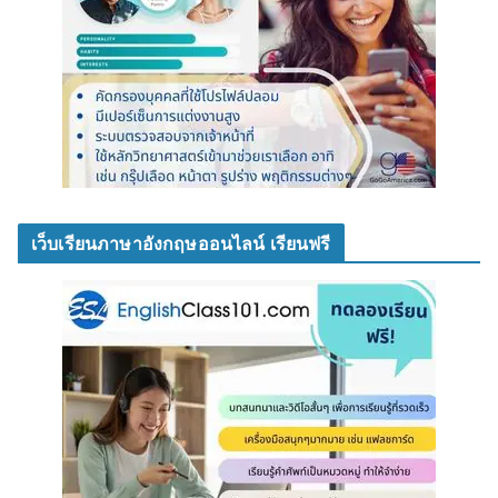
เว็บเรียนภาษาอังกฤษออนไลน์ เรียนฟรี