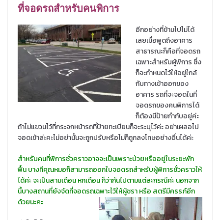
ที่จอดรถสำหรับคนพิการ
อีกอย่างที่ข้ามไปไม่ได้
เลยเมื่อพูดถึงอาคาร
สาธารณะก็คือที่จอดรถ
เฉพาะสำหรับผู้พิการ ซึ่ง
ก็จะกำหนดไว้ให้อยู่ใกล้
กับทางเข้าออกของ
อาคาร รถที่จะจอดในที่
จอดรถของคนพิการได้
ก็ต้องมีป้ายกำกับอยู่ค่ะ
ถ้าไม่แขวนไว้ที่กระจกหน้ารถที่ป้ายทะเบียนก็จะระบุไว้ค่ะ อย่าเผลอไป
จอดเข้าล่ะคะไม่อย่านั้นจะถูกปรับหรือไม่ก็ถูกลงโทษอย่างอื่นได้ค่ะ
สำหรับคนที่พิการชั่วคราวอาจจะเป็นเพราะป่วยหรืออยู่ในระยะพัก
ฟื้น บางทีคุณหมอก็สามารถออกใบจอดรถสำหรับผู้พิการชั่วคราวให้
ได้ค่ะ จะเป็นสามเดือน หกเดือน ก็ว่ากันไปตามแต่ละกรณีค่ะ นอกจาก
นี้บางสถานที่ยังจัดที่จอดรถเฉพาะไว้ให้ผู้ชรา หรือ สตรีมีครรภ์อีก
ด้วยนะคะ