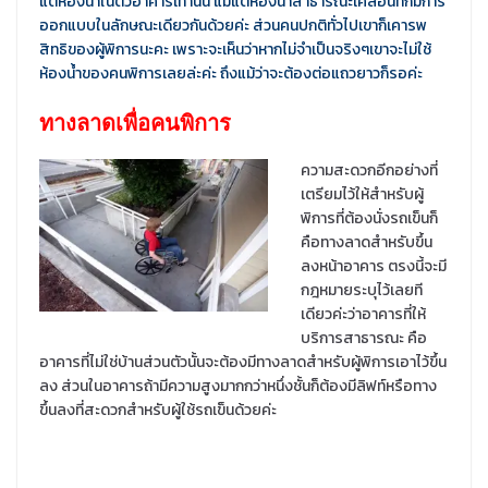
แต่ห้องน้ำในตัวอาคารเท่านั้น แม้แต่ห้องน้ำสาธารณะเคลื่อนที่ก็มีการ
ออกแบบในลักษณะเดียวกันด้วยค่ะ ส่วนคนปกติทั่วไปเขาก็เคารพ
สิทธิของผู้พิการนะคะ เพราะจะเห็นว่าหากไม่จำเป็นจริงๆเขาจะไม่ใช้
ห้องน้ำของคนพิการเลยล่ะค่ะ ถึงแม้ว่าจะต้องต่อแถวยาวก็รอค่ะ
ทางลาดเพื่อคนพิการ
ความสะดวกอีกอย่างที่
เตรียมไว้ให้สำหรับผู้
พิการที่ต้องนั่งรถเข็นก็
คือทางลาดสำหรับขึ้น
ลงหน้าอาคาร ตรงนี้จะมี
กฎหมายระบุไว้เลยที
เดียวค่ะว่าอาคารที่ให้
บริการสาธารณะ คือ
อาคารที่ไม่ใช่บ้านส่วนตัวนั้นจะต้องมีทางลาดสำหรับผู้พิการเอาไว้ขึ้น
ลง ส่วนในอาคารถ้ามีความสูงมากกว่าหนึ่งชั้นก็ต้องมีลิฟท์หรือทาง
ขึ้นลงที่สะดวกสำหรับผู้ใช้รถเข็นด้วยค่ะ