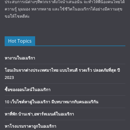
ประสบการณ์ต่างๆที่พวกเราตั้งใจนำเสนอนั้น จะทำให้พี่น้องคนไทยได้
ความรู้ มุมมอง หลากหลาย และใช้ชีวิตในอเมริกาได้อย่างมีความสุข
ขอให้โชคดีค่ะ
Hot Topics
หางานในอเมริกา
โอนเงินจากต่างประเทศมาไทย แบบไหนดี รวดเร็ว ปลอดภัยที่สุด ปี
2023
ซื้อของออนไลน์ในอเมริกา
10 เว็บไซต์หาคู่ในอเมริกา มีบทบาทมากกับคนอเมริกัน
หาที่พัก บ้านเช่า,อพาร์ทเมนต์ในอเมริกา
หาโรงแรมราคาถูกในอเมริกา