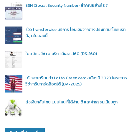
SSN (Social Security Number) สำคัญอย่างไร ?
รีวิว transferwise บริการ โอนเงินจากต่างประเทศมาไทย เรท
ดีสุดในตอนนี้
ใบสมัคร วีซ่า อเมริกา ดีเอส-160 (DS-160)
ได้เวลาเตรียมตัว Lotto Green card สมัครปี 2023 โครงการ
วีซ่า กรีนการ์ดล็อตโต้ (DV-2025)
ส่งเงินกลับไทย แบบไหน ที่ได้ง่าย ดี และค่าธรรมเนียมถูก