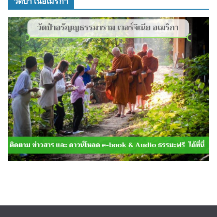
วัดป่าในอเมริกา