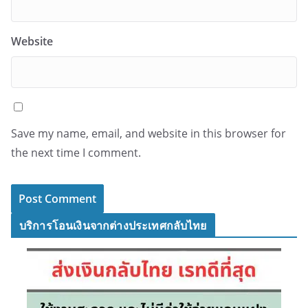
Website
Save my name, email, and website in this browser for
the next time I comment.
บริการโอนเงินจากต่างประเทศกลับไทย