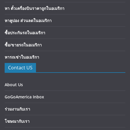
หา ตั๋วเครื่องบินราคาถูกในอเมริกา
หาคูปอง ส่วนลดในอเมริกา
ซื้อประกันรถในอเมริกา
ซื้อ/ขายรถในอเมริกา
หารถเช่าในอเมริกา
Contact US
About Us
GoGoAmerica Inbox
ร่วมงานกับเรา
โฆษณากับเรา