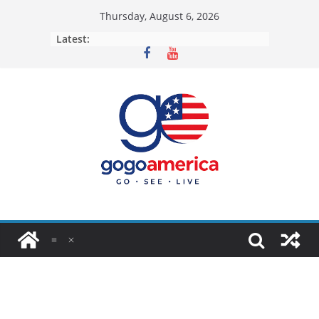
Skip
Thursday, August 6, 2026
to
Latest:
content