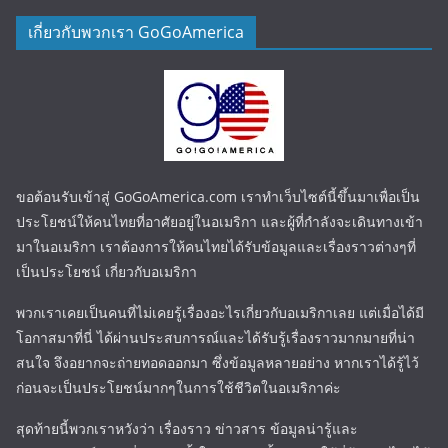
เกี่ยวกับพวกเรา GoGoAmerica
ขอต้อนรับเข้าสู่ GoGoAmerica.com เราทำเว็บไซต์นี้ขึ้นมาเพื่อเป็น
ประโยชน์ให้คนไทยที่อาศัยอยู่ในอเมริกา และผู้ที่กำลังจะเดินทางเข้า
มาในอเมริกา เราต้องการให้คนไทยได้รับข้อมูลและเรื่องราวต่างๆที่
เป็นประโยชน์ เกี่ยวกับอเมริกา
พวกเราเคยเป็นคนที่ไม่เคยรู้เรื่องอะไรเกี่ยวกับอเมริกาเลย แต่เมื่อได้มี
โอกาสมาที่นี่ ได้ผ่านประสบการณ์และได้รับรู้เรื่องราวมากมายที่น่า
สนใจ จึงอยากจะถ่ายทอดออกมา ซึ่งข้อมูลหลายอย่าง หากเราได้รู้ไว้
ก่อนจะเป็นประโยชน์มากๆในการใช้ชีวิตในอเมริกาค่ะ
สุดท้ายนี้พวกเราหวังว่า เรื่องราว ข่าวสาร ข้อมูลน่ารู้และ