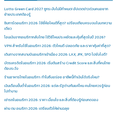
Lotto Green Card 2027 ถูกระงับไม่มีกำหนด! อัปเดตข่าวด่วนคนอยาก
ย้ายประเทศต้องรู้
ซิมการ์ดอเมริกา 2026: ใช้ยี่ห้อไหนดีที่สุด? เปรียบเทียบครบจบในบทความ
เดียว
โอนเงินจากอเมริกากลับไทย ใช้วิธีไหนประหยัดและคุ้มที่สุดในปี 2026?
VPN สำหรับใช้ในอเมริกา 2026: ตัวไหนดี ปลอดภัย และราคาคุ้มค่าที่สุด?
เดินทางจากสนามบินอเมริกาเข้าเมือง 2026: LAX, JFK, SFO ไปยังไงดี?
บัตรเครดิตในอเมริกา 2026: เริ่มต้นสร้าง Credit Score และสิ่งที่คนไทย
ต้องระวัง
ร้านอาหารไทยในอเมริกา: ทำไมถึงอร่อย อาชีพนี้ทำเงินได้จริงไหม?
เงินเดือนขั้นต่ำในอเมริกา 2026: แต่ละรัฐต่างกันแค่ไหน คนไทยควรรู้ก่อน
ไปทำงาน
เช่ารถในอเมริกา 2026: ราคา เงื่อนไข และสิ่งที่ต้องรู้ก่อนกดจอง
ผ่าน ตม อเมริกา 2026: เตรียมตัวให้ผ่านฉลุย