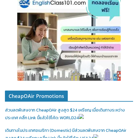
CheapOAir Promotions
ส่วนลดพิเสษจาก CheapOAir สูงสุด $24 เหรียญ เมื่อเดินทางระหว่าง
ประเทศ คลิ้ก Link นี้แล้วใช้โค้ด: WORLD24
เดินทางในประเทศอเมริกา (Domestic)
มีส่วนลดพิเสษจาก CheapOAir