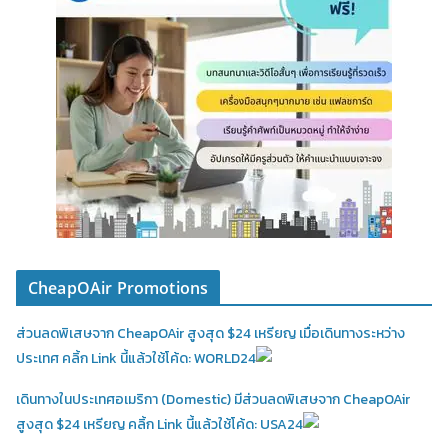
CheapOAir Promotions
ส่วนลดพิเสษจาก CheapOAir สูงสุด $24 เหรียญ เมื่อเดินทางระหว่าง
ประเทศ คลิ้ก Link นี้แล้วใช้โค้ด: WORLD24
เดินทางในประเทศอเมริกา (Domestic)
มีส่วนลดพิเสษจาก CheapOAir
สูงสุด $24 เหรียญ คลิ้ก Link นี้แล้วใช้โค้ด: USA24