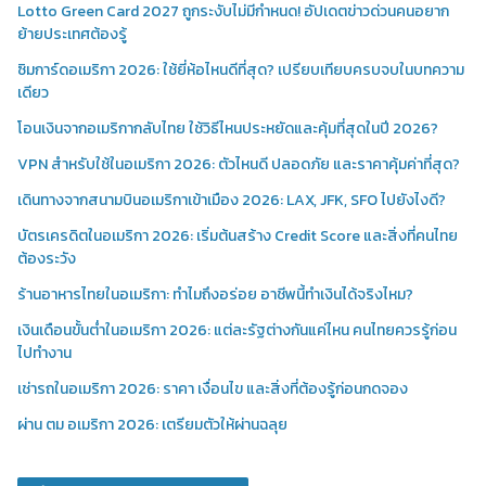
Lotto Green Card 2027 ถูกระงับไม่มีกำหนด! อัปเดตข่าวด่วนคนอยาก
ย้ายประเทศต้องรู้
ซิมการ์ดอเมริกา 2026: ใช้ยี่ห้อไหนดีที่สุด? เปรียบเทียบครบจบในบทความ
เดียว
โอนเงินจากอเมริกากลับไทย ใช้วิธีไหนประหยัดและคุ้มที่สุดในปี 2026?
VPN สำหรับใช้ในอเมริกา 2026: ตัวไหนดี ปลอดภัย และราคาคุ้มค่าที่สุด?
เดินทางจากสนามบินอเมริกาเข้าเมือง 2026: LAX, JFK, SFO ไปยังไงดี?
บัตรเครดิตในอเมริกา 2026: เริ่มต้นสร้าง Credit Score และสิ่งที่คนไทย
ต้องระวัง
ร้านอาหารไทยในอเมริกา: ทำไมถึงอร่อย อาชีพนี้ทำเงินได้จริงไหม?
เงินเดือนขั้นต่ำในอเมริกา 2026: แต่ละรัฐต่างกันแค่ไหน คนไทยควรรู้ก่อน
ไปทำงาน
เช่ารถในอเมริกา 2026: ราคา เงื่อนไข และสิ่งที่ต้องรู้ก่อนกดจอง
ผ่าน ตม อเมริกา 2026: เตรียมตัวให้ผ่านฉลุย