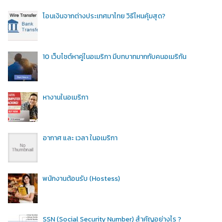
โอนเงินจากต่างประเทศมาไทย วิธีไหนคุ้มสุด?
10 เว็บไซต์หาคู่ในอเมริกา มีบทบาทมากกับคนอเมริกัน
หางานในอเมริกา
อากาศ และ เวลา ในอเมริกา
พนักงานต้อนรับ (Hostess)
SSN (Social Security Number) สำคัญอย่างไร ?