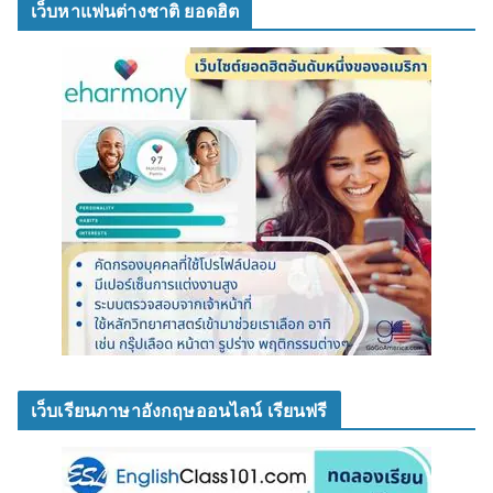
เว็บหาแฟนต่างชาติ ยอดฮิต
เว็บเรียนภาษาอังกฤษออนไลน์ เรียนฟรี