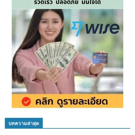
บทความล่าสุด