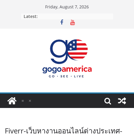
Skip
Friday, August 7, 2026
to
Latest:
content
Fiverr-เว็บหางานออนไลน์ต่างประเทศ-