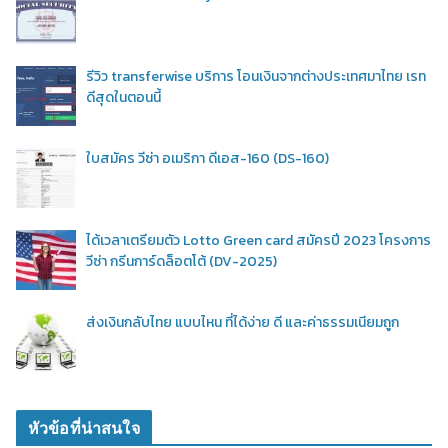
รีวิว transferwise บริการ โอนเงินจากต่างประเทศมาไทย เรท
ดีสุดในตอนนี้
ใบสมัคร วีซ่า อเมริกา ดีเอส-160 (DS-160)
ได้เวลาเตรียมตัว Lotto Green card สมัครปี 2023 โครงการ
วีซ่า กรีนการ์ดล็อตโต้ (DV-2025)
ส่งเงินกลับไทย แบบไหน ที่ได้ง่าย ดี และค่าธรรมเนียมถูก
หัวข้อที่น่าสนใจ