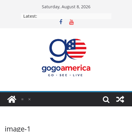
Skip
Saturday, August 8, 2026
to
Latest:
content
image-1