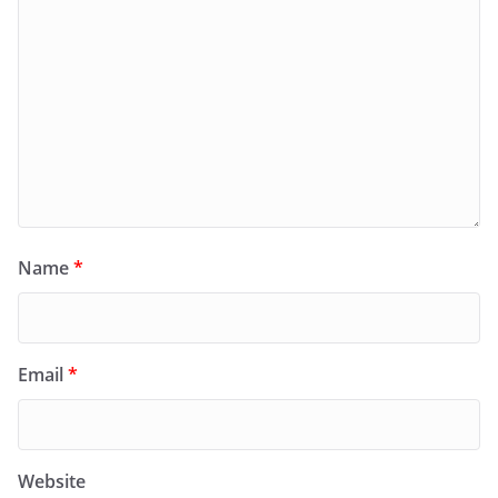
Name
*
Email
*
Website