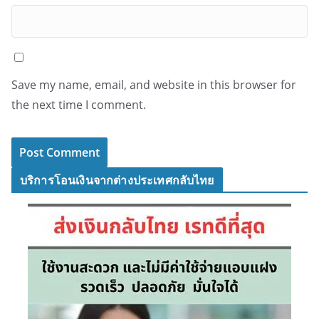
Save my name, email, and website in this browser for
the next time I comment.
บริการโอนเงินจากต่างประเทศกลับไทย