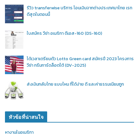
รีวิว transferwise บริการ โอนเงินจากต่างประเทศมาไทย เรท
ดีสุดในตอนนี้
ใบสมัคร วีซ่า อเมริกา ดีเอส-160 (DS-160)
ได้เวลาเตรียมตัว Lotto Green card สมัครปี 2023 โครงการ
วีซ่า กรีนการ์ดล็อตโต้ (DV-2025)
ส่งเงินกลับไทย แบบไหน ที่ได้ง่าย ดี และค่าธรรมเนียมถูก
หัวข้อที่น่าสนใจ
หางานในอเมริกา