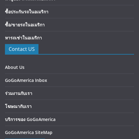
ซื้อประกันรถในอเมริกา
ซื้อ/ขายรถในอเมริกา
หารถเช่าในอเมริกา
Contact US
About Us
GoGoAmerica Inbox
ร่วมงานกับเรา
โฆษณากับเรา
บริการของ GoGoAmerica
GoGoAmerica SiteMap