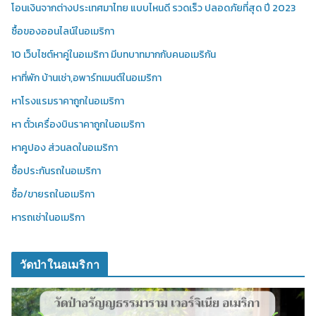
โอนเงินจากต่างประเทศมาไทย แบบไหนดี รวดเร็ว ปลอดภัยที่สุด ปี 2023
ซื้อของออนไลน์ในอเมริกา
10 เว็บไซต์หาคู่ในอเมริกา มีบทบาทมากกับคนอเมริกัน
หาที่พัก บ้านเช่า,อพาร์ทเมนต์ในอเมริกา
หาโรงแรมราคาถูกในอเมริกา
หา ตั๋วเครื่องบินราคาถูกในอเมริกา
หาคูปอง ส่วนลดในอเมริกา
ซื้อประกันรถในอเมริกา
ซื้อ/ขายรถในอเมริกา
หารถเช่าในอเมริกา
วัดป่าในอเมริกา