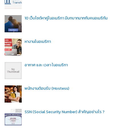
10 เว็บไซต์หาคู่ในอเมริกา มีบทบาทมากกับคนอเมริกัน
หางานในอเมริกา
อากาศ และ เวลา ในอเมริกา
พนักงานต้อนรับ (Hostess)
SSN (Social Security Number) สำคัญอย่างไร ?