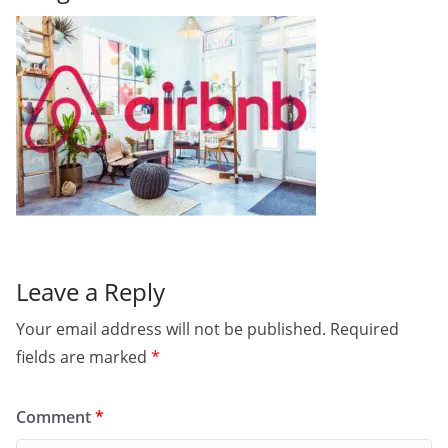
Leave a Reply
Your email address will not be published.
Required
fields are marked
*
Comment
*