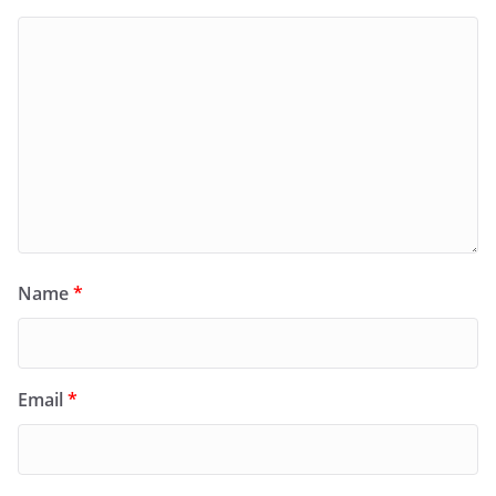
Name
*
Email
*