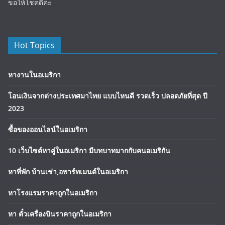
ขอให้โชคดีค่ะ
Hot Topics
หางานในอเมริกา
โอนเงินจากต่างประเทศมาไทย แบบไหนดี รวดเร็ว ปลอดภัยที่สุด ปี
2023
ซื้อของออนไลน์ในอเมริกา
10 เว็บไซต์หาคู่ในอเมริกา มีบทบาทมากกับคนอเมริกัน
หาที่พัก บ้านเช่า,อพาร์ทเมนต์ในอเมริกา
หาโรงแรมราคาถูกในอเมริกา
หา ตั๋วเครื่องบินราคาถูกในอเมริกา