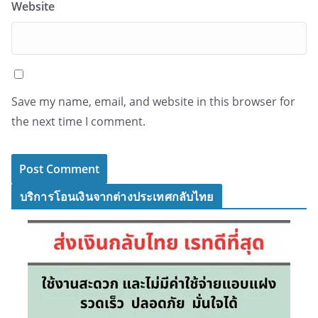
Website
Save my name, email, and website in this browser for
the next time I comment.
บริการโอนเงินจากต่างประเทศกลับไทย