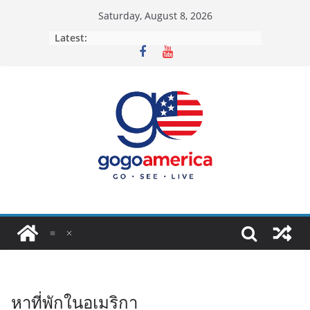
Skip
Saturday, August 8, 2026
to
Latest:
content
หาที่พักในอเมริกา