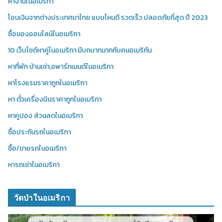
หางานในอเมริกา
โอนเงินจากต่างประเทศมาไทย แบบไหนดี รวดเร็ว ปลอดภัยที่สุด ปี 2023
ซื้อของออนไลน์ในอเมริกา
10 เว็บไซต์หาคู่ในอเมริกา มีบทบาทมากกับคนอเมริกัน
หาที่พัก บ้านเช่า,อพาร์ทเมนต์ในอเมริกา
หาโรงแรมราคาถูกในอเมริกา
หา ตั๋วเครื่องบินราคาถูกในอเมริกา
หาคูปอง ส่วนลดในอเมริกา
ซื้อประกันรถในอเมริกา
ซื้อ/ขายรถในอเมริกา
หารถเช่าในอเมริกา
วัดป่าในอเมริกา