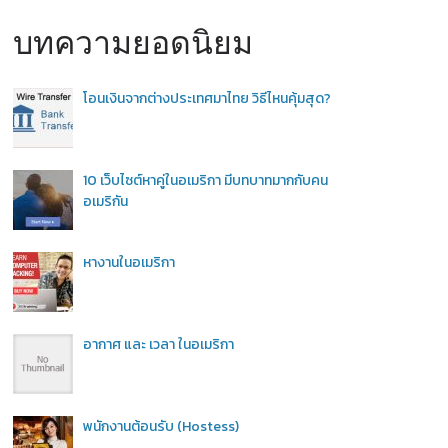
บทความยอดนิยม
โอนเงินจากต่างประเทศมาไทย วิธีไหนคุ้มสุด?
10 เว็บไซต์หาคู่ในอเมริกา มีบทบาทมากกับคน
อเมริกัน
หางานในอเมริกา
อากาศ และ เวลา ในอเมริกา
พนักงานต้อนรับ (Hostess)