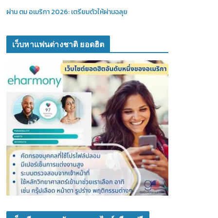
ผ่าน ตม อเมริกา 2026: เตรียมตัวให้ผ่านฉลุย
เว็บหาแฟนต่างชาติ ยอดฮิต