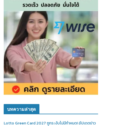
บทความล่าสุด
Lotto Green Card 2027 ถูกระงับไม่มีกำหนด! อัปเดตข่าว