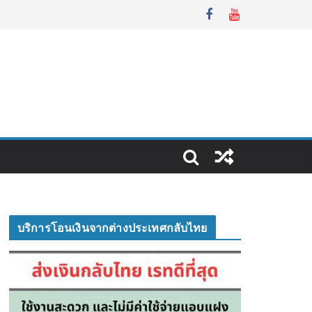
บริการโอนเงินจากต่างประเทศกลับไทย