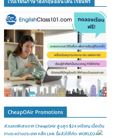
เว็บเรียนภาษาอังกฤษออนไลน์ เรียนฟรี
CheapOAir Promotions
ส่วนลดพิเสษจาก CheapOAir สูงสุด $24 เหรียญ เมื่อเดิน
ทางระหว่างประเทศ คลิ้ก Link นี้แล้วใช้โค้ด: WORLD24