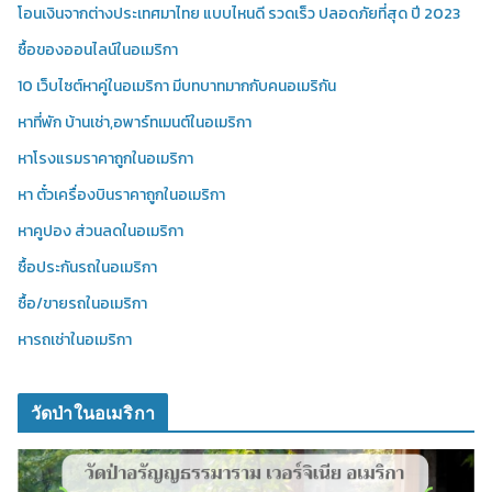
โอนเงินจากต่างประเทศมาไทย แบบไหนดี รวดเร็ว ปลอดภัยที่สุด ปี 2023
ซื้อของออนไลน์ในอเมริกา
10 เว็บไซต์หาคู่ในอเมริกา มีบทบาทมากกับคนอเมริกัน
หาที่พัก บ้านเช่า,อพาร์ทเมนต์ในอเมริกา
หาโรงแรมราคาถูกในอเมริกา
หา ตั๋วเครื่องบินราคาถูกในอเมริกา
หาคูปอง ส่วนลดในอเมริกา
ซื้อประกันรถในอเมริกา
ซื้อ/ขายรถในอเมริกา
หารถเช่าในอเมริกา
วัดป่าในอเมริกา