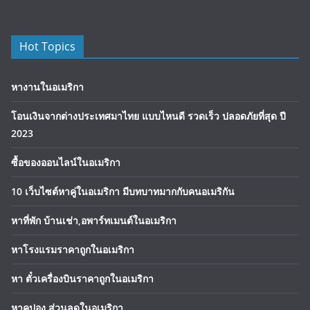
Hot Topics
หางานในอเมริกา
โอนเงินจากต่างประเทศมาไทย แบบไหนดี รวดเร็ว ปลอดภัยที่สุด ปี
2023
ซื้อของออนไลน์ในอเมริกา
10 เว็บไซต์หาคู่ในอเมริกา มีบทบาทมากกับคนอเมริกัน
หาที่พัก บ้านเช่า,อพาร์ทเมนต์ในอเมริกา
หาโรงแรมราคาถูกในอเมริกา
หา ตั๋วเครื่องบินราคาถูกในอเมริกา
หาคูปอง ส่วนลดในอเมริกา