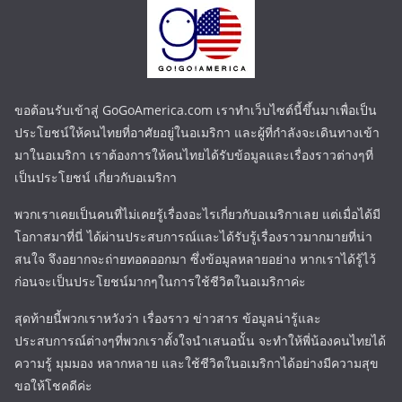
ขอต้อนรับเข้าสู่ GoGoAmerica.com เราทำเว็บไซต์นี้ขึ้นมาเพื่อเป็น
ประโยชน์ให้คนไทยที่อาศัยอยู่ในอเมริกา และผู้ที่กำลังจะเดินทางเข้า
มาในอเมริกา เราต้องการให้คนไทยได้รับข้อมูลและเรื่องราวต่างๆที่
เป็นประโยชน์ เกี่ยวกับอเมริกา
พวกเราเคยเป็นคนที่ไม่เคยรู้เรื่องอะไรเกี่ยวกับอเมริกาเลย แต่เมื่อได้มี
โอกาสมาที่นี่ ได้ผ่านประสบการณ์และได้รับรู้เรื่องราวมากมายที่น่า
สนใจ จึงอยากจะถ่ายทอดออกมา ซึ่งข้อมูลหลายอย่าง หากเราได้รู้ไว้
ก่อนจะเป็นประโยชน์มากๆในการใช้ชีวิตในอเมริกาค่ะ
สุดท้ายนี้พวกเราหวังว่า เรื่องราว ข่าวสาร ข้อมูลน่ารู้และ
ประสบการณ์ต่างๆที่พวกเราตั้งใจนำเสนอนั้น จะทำให้พี่น้องคนไทยได้
ความรู้ มุมมอง หลากหลาย และใช้ชีวิตในอเมริกาได้อย่างมีความสุข
ขอให้โชคดีค่ะ