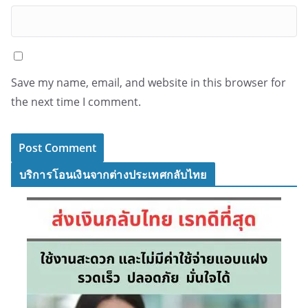
Save my name, email, and website in this browser for
the next time I comment.
บริการโอนเงินจากต่างประเทศกลับไทย