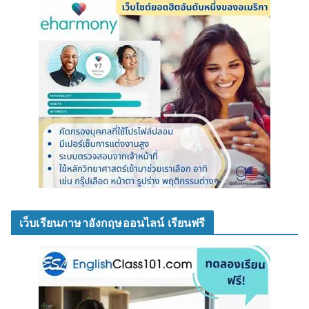
เว็บเรียนภาษาอังกฤษออนไลน์ เรียนฟรี